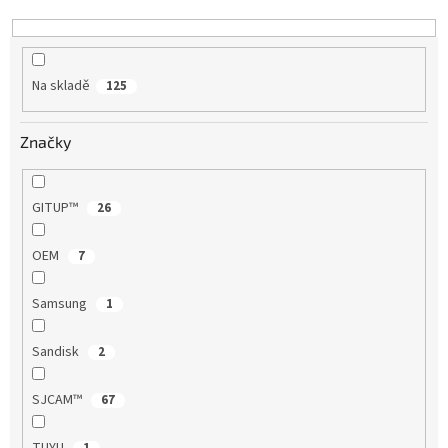
d
u
k
t
Na skladě
125
ů
Značky
GITUP™
26
OEM
7
Samsung
1
Sandisk
2
SJCAM™
67