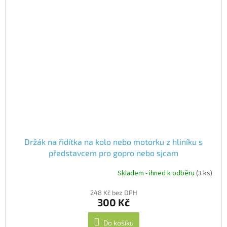
Držák na řidítka na kolo nebo motorku z hliníku s
představcem pro gopro nebo sjcam
Skladem - ihned k odběru
(3 ks)
Průměrné
hodnocení
248 Kč bez DPH
produktu
300 Kč
je
5,0
z
Do košíku