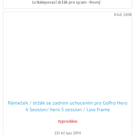
1x Nalepovací držák pro sjcam - Rovný
Kód:
1808
Rámeček / držák se zadním uchycením pro GoPro Hero
4 Session/ hero 5 session / Low frame
Vyprodáno
331 Kč bez DPH