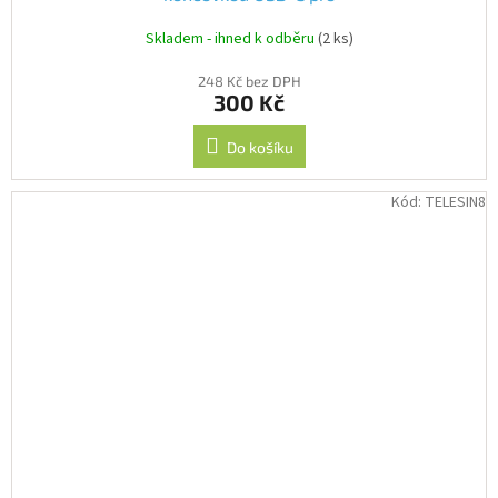
A119Mini/A229/T130/A139/A139PRO
Skladem - ihned k odběru
(2 ks)
248 Kč bez DPH
300 Kč
Do košíku
Kód:
TELESIN8