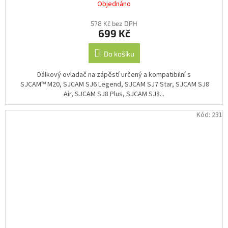
Objednáno
578 Kč bez DPH
699 Kč
Do košíku
Dálkový ovladač na zápěstí určený a kompatibilní s
SJCAM™ M20, SJCAM SJ6 Legend, SJCAM SJ7 Star, SJCAM SJ8
Air, SJCAM SJ8 Plus, SJCAM SJ8...
Kód:
231