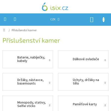
Přejít
na
obsah
NÁKUP
CZK
KOŠÍK
Domů
/
Příslušenství kamer
Úvod
Příslušenství kamer
Reklamace?
Obchodní
podmínky
Baterie, nabíječky,
Dálkové ovladače
kabely
Návody,
FIRMWARE
a
testy
Držáky, nástavce,
Úchyty, držáky na
basemounts
tělo
Kontakty
Napište
nám
Monopody, stativy,
Paměťové karty
Selfie sticks
Hodnocení
obchodu