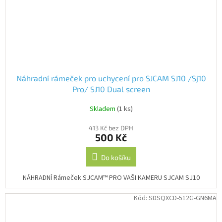
Náhradní rámeček pro uchycení pro SJCAM SJ10 /Sj10
Pro/ SJ10 Dual screen
Skladem
(1 ks)
413 Kč bez DPH
500 Kč
Do košíku
NÁHRADNÍ Rámeček SJCAM™ PRO VAŠI KAMERU SJCAM SJ10
Kód:
SDSQXCD-512G-GN6MA