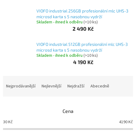
VIOFO industrial 256GB profesionální mlc UHS-3
IP
microsd karta s 5 nasobnou vydrží
kamery
Skladem - ihned k odběru
(>10 ks)
2 490 Kč
VIOFO industrial 512GB profesionální mlc UHS-3
microsd karta s 5 nasobnou vydrží
Skladem - ihned k odběru
(>10 ks)
4 190 Kč
Ř
a
Nejprodávanější
Nejlevnější
Nejdražší
Abecedně
z
e
n
Cena
í
p
30
Kč
4190
Kč
r
o