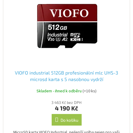
VIOFO industrial 512GB profesionální mlc UHS-3
microsd karta s 5 nasobnou vydrží
Skladem - ihned k odběru
(>10 ks)
3 463 Kč bez DPH
4 190 Kč
Do košíku
MicroSD karta VIOFO Industrial, nejlepší volba nejen pro vaši