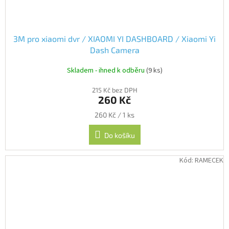
3M pro xiaomi dvr / XIAOMI YI DASHBOARD / Xiaomi Yi
Dash Camera
Skladem - ihned k odběru
(9 ks)
215 Kč bez DPH
260 Kč
Měrná
260 Kč / 1 ks
cena:
Do košíku
Kód:
RAMECEK