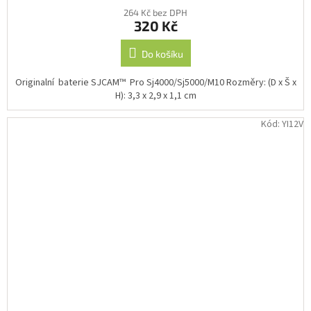
264 Kč bez DPH
320 Kč
Do košíku
Originalní baterie SJCAM™ Pro Sj4000/Sj5000/M10 Rozměry: (D x Š x
H): 3,3 x 2,9 x 1,1 cm
Kód:
YI12V