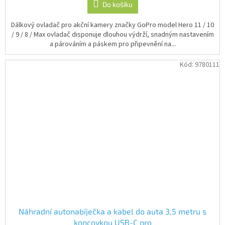
Do košíku
Dálkový ovladač pro akční kamery značky GoPro model Hero 11 / 10
/ 9 / 8 / Max ovladač disponuje dlouhou výdrží, snadným nastavením
a párováním a páskem pro připevnění na...
Kód:
9780111
Náhradní autonabíječka a kabel do auta 3,5 metru s
koncovkou USB-C pro