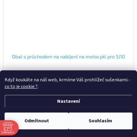
Obal s průchodem na nabíjení na motocykl pro SJ10
Skladem - ihned k odběru
(3 ks)
Když koukáte na náš web, krmíme Váš prohlížeč sušenkami.
-
co to je cookie ?
.
570 Kč bez DPH
690 Kč
Nastavení
Do košíku
Kód:
SJ8OBAL
Odmítnout
Souhlasím
Zobrazit