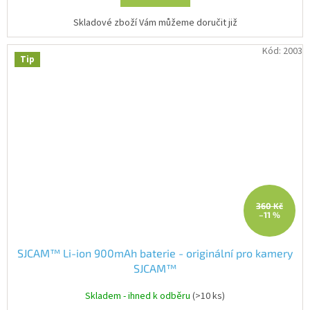
5
hvězdiček.
Skladové zboží Vám můžeme doručit již
Kód:
2003
Tip
360 Kč
–11 %
SJCAM™ Li-ion 900mAh baterie - originální pro kamery
SJCAM™
Skladem - ihned k odběru
(>10 ks)