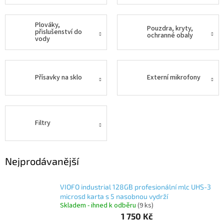
Autoledničky
Plováky,
Pouzdra, kryty,
přislušenství do
ochranné obaly
vody
Autokamery
Teleskopické
výsuvy
Přísavky na sklo
Externí mikrofony
Sportovní
kamery
Filtry
Příslušenství
kamer
Nejprodávanější
Fitness
vybavení
VIOFO industrial 128GB profesionální mlc UHS-3
Webkamery
microsd karta s 5 nasobnou vydrží
Skladem - ihned k odběru
(9 ks)
1 750 Kč
Chytré
náramky