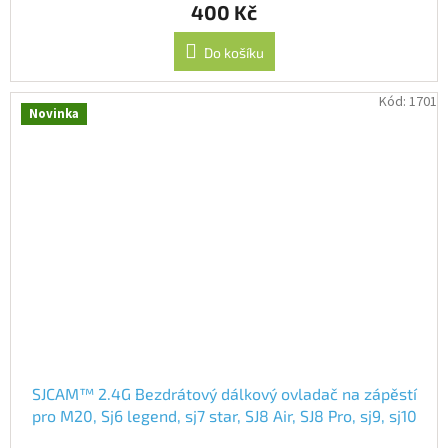
400 Kč
Do košíku
Kód:
1701
Novinka
SJCAM™ 2.4G Bezdrátový dálkový ovladač na zápěstí
pro M20, Sj6 legend, sj7 star, SJ8 Air, SJ8 Pro, sj9, sj10
pro, SJ10X, C200, C300, A10, A20, A50