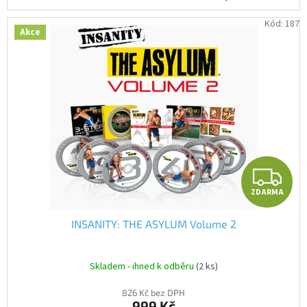
Kód:
187
Akce
Z
ZDARMA
INSANITY: THE ASYLUM Volume 2
Skladem - ihned k odběru
(2 ks)
826 Kč bez DPH
999 Kč