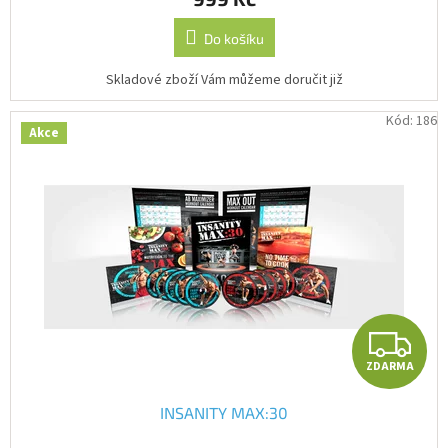
Do košíku
Skladové zboží Vám můžeme doručit již
Kód:
186
Akce
Z
ZDARMA
INSANITY MAX:30