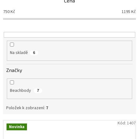
Cena
í
p
750
Kč
1195
Kč
r
IP
kamery
o
d
u
k
t
Na skladě
6
ů
Značky
Beachbody
7
Položek k zobrazení:
7
V
Kód:
1407
Novinka
ý
p