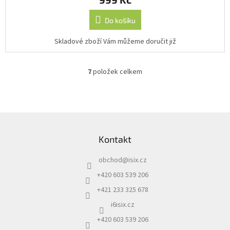
Do košíku
Skladové zboží Vám můžeme doručit již
7
položek celkem
O
v
l
á
d
Z
a
á
c
Kontakt
p
í
a
p
obchod
@
isix.cz
t
r
í
v
+420 603 539 206
k
+421 233 325 678
y
v
i6isix.cz
ý
+420 603 539 206
p