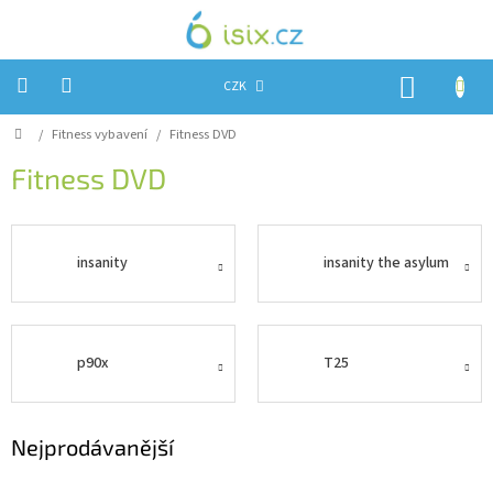
Přejít
na
obsah
NÁKUP
CZK
KOŠÍK
Domů
/
Fitness vybavení
/
Fitness DVD
Úvod
Fitness DVD
Reklamace?
Obchodní
podmínky
insanity
insanity the asylum
Návody,
FIRMWARE
a
testy
p90x
T25
Kontakty
Napište
nám
Nejprodávanější
Hodnocení
obchodu