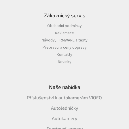
i
s
u
Zákaznický servis
Obchodní podmínky
Reklamace
Návody, FIRMWARE a testy
Přepravci a ceny dopravy
Kontakty
Novinky
Naše nabídka
Příslušenství k autokamerám VIOFO
Autoledničky
Autokamery
Sportovní kamery