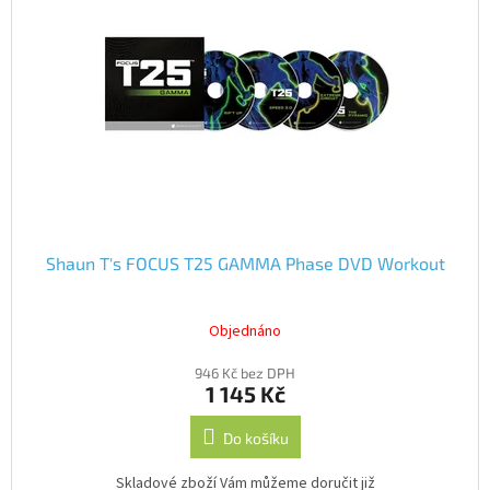
i
s
p
r
o
d
u
k
t
ů
Shaun T's FOCUS T25 GAMMA Phase DVD Workout
Objednáno
946 Kč bez DPH
1 145 Kč
Do košíku
Skladové zboží Vám můžeme doručit již