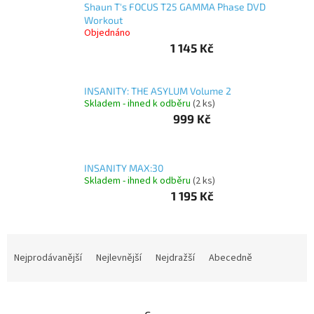
Shaun T's FOCUS T25 GAMMA Phase DVD
Workout
Autoledničky
Objednáno
1 145 Kč
Autokamery
INSANITY: THE ASYLUM Volume 2
Teleskopické
Skladem - ihned k odběru
(2 ks)
výsuvy
999 Kč
Sportovní
kamery
INSANITY MAX:30
Příslušenství
Skladem - ihned k odběru
(2 ks)
kamer
1 195 Kč
Fitness
vybavení
Ř
a
Nejprodávanější
Nejlevnější
Nejdražší
Abecedně
z
Webkamery
e
n
Chytré
náramky