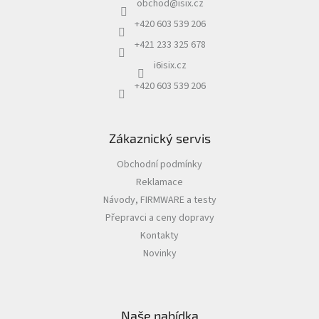
obchod
@
isix.cz
t
í
+420 603 539 206
IP
+421 233 325 678
kamery
i6isix.cz
+420 603 539 206
Zákaznický servis
Obchodní podmínky
Reklamace
Návody, FIRMWARE a testy
Přepravci a ceny dopravy
Kontakty
Novinky
Naše nabídka