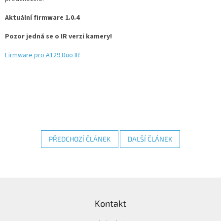
Aktuální firmware 1.0.4
Autoledničky
Pozor jedná se o IR verzi kamery!
Autokamery
Firmware pro A129 Duo IR
Teleskopické
výsuvy
Sportovní
kamery
Příslušenství
kamer
PŘEDCHOZÍ ČLÁNEK
DALŠÍ ČLÁNEK
Fitness
vybavení
Z
á
Webkamery
Kontakt
p
Chytré
a
náramky