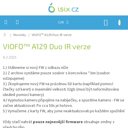
Přejít
na
obsah
NÁKUP
CZK
KOŠÍK
Domů
/
Novinky
/
VIOFO™ A129 Duo IR verze
Úvod
VIOFO™ A129 Duo IR verze
Reklamace?
6.3.2025
Obchodní
podmínky
1.) Stáhneme si nový FW z odkazu níže
2.) Z archivu vyndáme pouze soubor s koncovkou *.bin (soubor
Návody,
FIRMWARE
odzipujeme)
a
3.) Zkopírujeme nový FW na prázdnou SD kartu (například pomocí
testy
čtečky sd karet) o maximální velkosti 32gb (musí být naformátována
ideálně pomocí kamery)
Kontakty
4.) Vypnutou kameru připojíme na nabíječku, a spustíme kameru - FW se
začne aktualizovat. Po cca 50s je hotovo.
Napište
5.) Vymažeme z karty FW, aby jsme neaktualizovali po každém spuštění
nám
Vždy stačí nahrát
pouze nejnovější firmware
obsahuje změny z
Hodnocení
předchozího.
obchodu