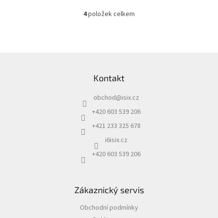
4
položek celkem
O
v
l
á
d
Z
a
á
c
Kontakt
p
í
a
p
obchod
@
isix.cz
t
r
í
v
+420 603 539 206
k
+421 233 325 678
y
v
i6isix.cz
ý
+420 603 539 206
p
i
s
u
Zákaznický servis
Obchodní podmínky