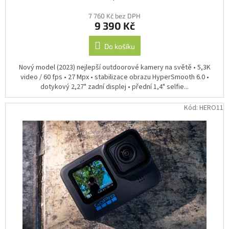
7 760 Kč bez DPH
9 390 Kč
Do košíku
Nový model (2023) nejlepší outdoorové kamery na světě • 5,3K
video / 60 fps • 27 Mpx • stabilizace obrazu HyperSmooth 6.0 •
dotykový 2,27" zadní displej • přední 1,4" selfie...
Kód:
HERO11