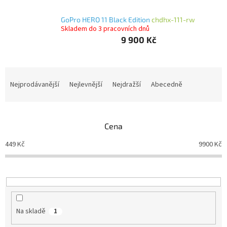
GoPro HERO 11 Black Edition
chdhx-111-rw
Autoledničky
Skladem do 3 pracovních dnů
9 900 Kč
Autokamery
Teleskopické
Ř
výsuvy
a
Nejprodávanější
Nejlevnější
Nejdražší
Abecedně
z
Sportovní
kamery
e
n
Cena
í
Příslušenství
kamer
p
449
Kč
9900
Kč
r
o
Fitness
vybavení
d
u
k
Webkamery
t
Na skladě
1
ů
Chytré
náramky