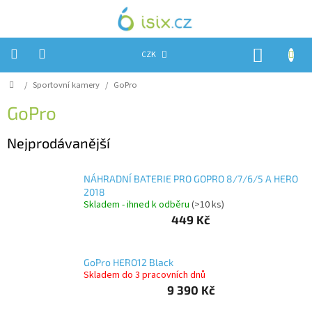
Přejít
na
obsah
NÁKUP
CZK
KOŠÍK
Domů
/
Sportovní kamery
/
GoPro
Úvod
GoPro
Reklamace?
Nejprodávanější
Obchodní
podmínky
NÁHRADNÍ BATERIE PRO GOPRO 8/7/6/5 A HERO
Návody,
FIRMWARE
2018
a
Skladem - ihned k odběru
(>10 ks)
testy
449 Kč
Kontakty
GoPro HERO12 Black
Napište
nám
Skladem do 3 pracovních dnů
9 390 Kč
Hodnocení
obchodu