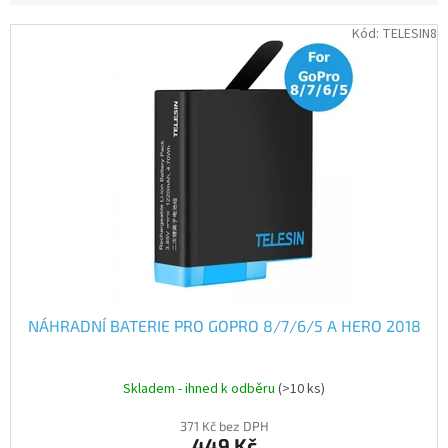
V
Kód:
TELESIN8
IP
ý
kamery
p
i
s
p
r
o
d
u
k
t
ů
NÁHRADNÍ BATERIE PRO GOPRO 8/7/6/5 A HERO 2018
Skladem - ihned k odběru
(>10 ks)
371 Kč bez DPH
449 Kč