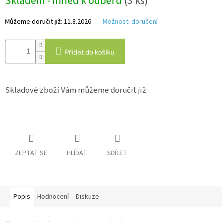
Skladem - ihned k odběru
(3 ks)
Můžeme doručit již:
11.8.2026
Možnosti doručení
IP
kamery
Přidat do košíku
Skladové zboží Vám můžeme doručit již
ZEPTAT SE
HLÍDAT
SDÍLET
Popis
Hodnocení
Diskuze