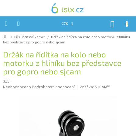
Přejít
na
obsah
NÁKUP
CZK
KOŠÍK
Domů
/
Příslušenství kamer
/
Držák na řidítka na kolo nebo motorku z hliníku
Úvod
bez představce pro gopro nebo sjcam
Reklamace?
Držák na řidítka na kolo nebo
motorku z hliníku bez představce
Obchodní
podmínky
pro gopro nebo sjcam
Návody,
315.
FIRMWARE
Průměrné
a
Neohodnoceno
Podrobnosti hodnocení
Značka:
SJCAM™
testy
hodnocení
produktu
Kontakty
je
0,0
Napište
z
nám
5
hvězdiček.
Hodnocení
obchodu