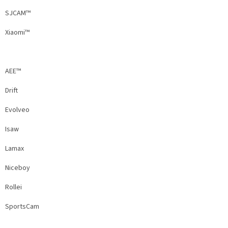
SJCAM™
Xiaomi™
AEE™
Drift
Evolveo
Isaw
Lamax
Niceboy
Rollei
SportsCam