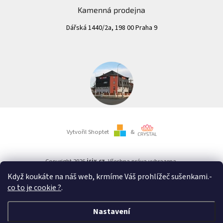
Kamenná prodejna
Dářská 1440/2a, 198 00 Praha 9
Vytvořil Shoptet
&
Copyright 2026
isix.cz
. Všechna práva vyhrazena.
Když koukáte na náš web, krmíme Váš prohlížeč sušenkami.
-
co to je cookie ?
.
Důležité upozornění:
Nezapomeňte určitě ve vašem bankovnictví vybrat jako typ platby
Okamžitá platba
.
Nastavení
Jinak bude vaše platba automaticky odeslána jako obyčejná