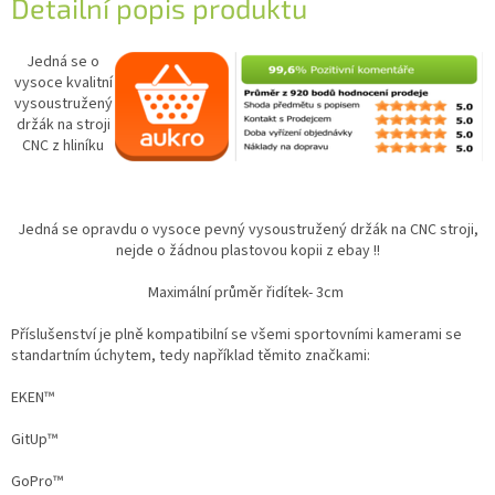
Detailní popis produktu
Jedná se o
vysoce kvalitní
vysoustružený
držák na stroji
CNC z hliníku
Jedná se opravdu o vysoce pevný vysoustružený držák na CNC stroji,
nejde o žádnou plastovou kopii z ebay !!
Maximální průměr řidítek- 3cm
Příslušenství je plně kompatibilní se všemi sportovními kamerami se
standartním úchytem, tedy například těmito značkami:
EKEN™
GitUp™
GoPro™