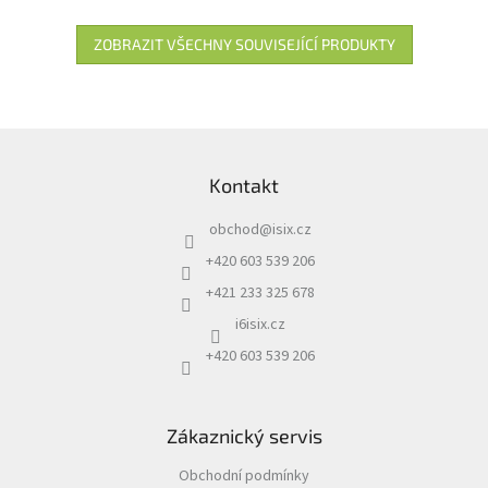
ZOBRAZIT VŠECHNY SOUVISEJÍCÍ PRODUKTY
Z
á
Kontakt
p
a
obchod
@
isix.cz
t
í
+420 603 539 206
+421 233 325 678
i6isix.cz
+420 603 539 206
Zákaznický servis
Obchodní podmínky