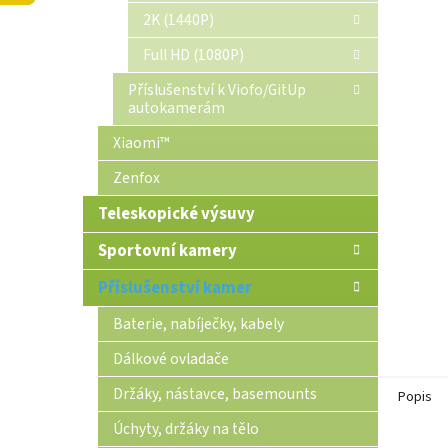
n
2K (1440P)
e
Full HD (1080P)
l
Příslušenství k Viofo/GitUp
autokamerám
Xiaomi™
Zenfox
Teleskopické výsuvy
Sportovní kamery
Příslušenství kamer
Baterie, nabíječky, kabely
Dálkové ovladače
Držáky, nástavce, basemounts
Popis
Úchyty, držáky na tělo