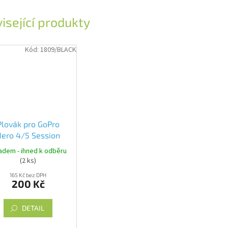
isející produkty
Kód:
1809/BLACK
Plovák pro GoPro
Hero 4/5 Session
adem - ihned k odběru
(2 ks)
165 Kč bez DPH
200 Kč
DETAIL