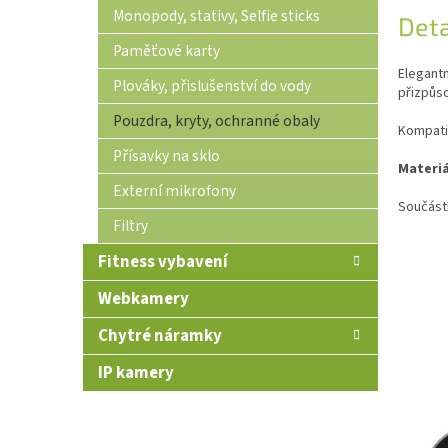
Monopody, stativy, Selfie sticks
Deta
Paměťové karty
Elegantn
Plováky, přislušenství do vody
přizpůs
Pouzdra, kryty, ochranné obaly
Kompatib
Přísavky na sklo
Materiá
Externí mikrofony
Součástí
Filtry
Fitness vybavení
Webkamery
Chytré náramky
IP kamery