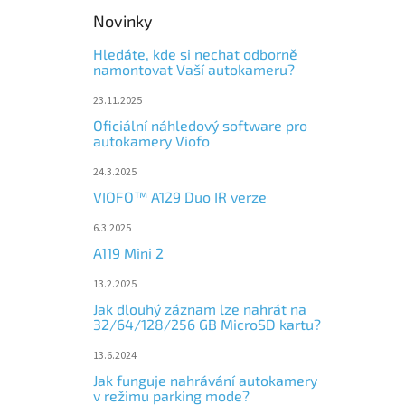
Novinky
Hledáte, kde si nechat odborně
namontovat Vaší autokameru?
23.11.2025
Oficiální náhledový software pro
autokamery Viofo
24.3.2025
VIOFO™ A129 Duo IR verze
6.3.2025
A119 Mini 2
13.2.2025
Jak dlouhý záznam lze nahrát na
32/64/128/256 GB MicroSD kartu?
13.6.2024
Jak funguje nahrávání autokamery
v režimu parking mode?