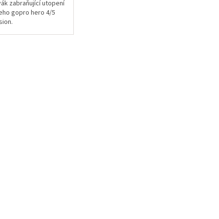
ák zabraňující utopení
eho gopro hero 4/5
sion.