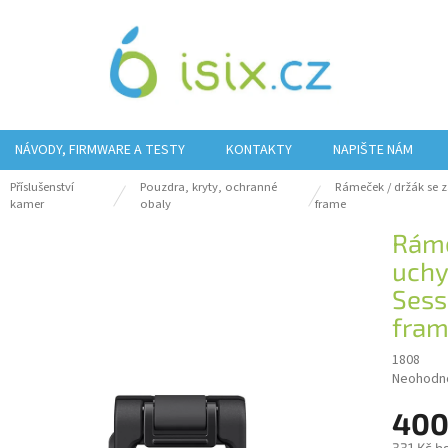
NÁVODY, FIRMWARE A TESTY
KONTAKTY
NAPIŠTE NÁM
Příslušenství
Pouzdra, kryty, ochranné
Rámeček / držák se 
ů
kamer
obaly
frame
Ráme
uchy
Sess
fra
1808
Průměrn
Neohodn
hodnocen
400
produktu
je
331 Kč b