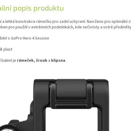
ilní popis produktu
í a lehká konstrukce rámečku pro zadní uchycení. Navrženo pro optimální z
oben pro použití v extrémních podmínkách, kde nečistoty a ostré předměty
ilní s GoPro Hero 4 Session
l
: plast
 balení je
rámeček,
šroub
a
klipsna
.