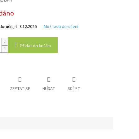
dáno
k.
ručit již:
8.12.2026
Možnosti doručení
Přidat do košíku
ZEPTAT SE
HLÍDAT
SDÍLET