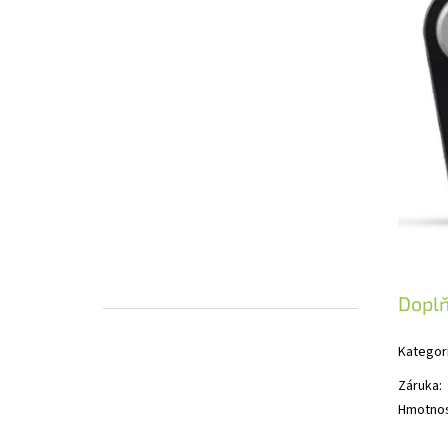
Dopl
Kategor
Záruka
:
Hmotno