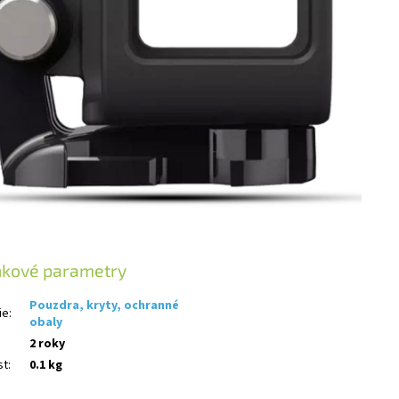
ňkové parametry
Pouzdra, kryty, ochranné
ie
:
obaly
2 roky
st
:
0.1 kg