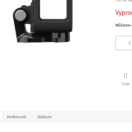
0,0
z
Měrná
Vypro
5
cena:
hvězdiče
Můžeme do
TISK
Hodnocení
Diskuze