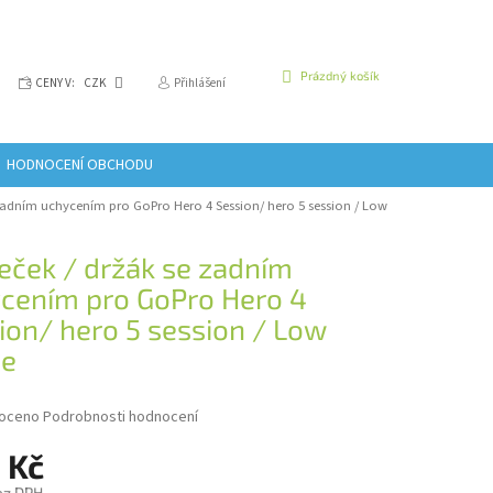
NÁKUPNÍ
Prázdný košík
CENY V:
CZK
Přihlášení
KOŠÍK
HODNOCENÍ OBCHODU
zadním uchycením pro GoPro Hero 4 Session/ hero 5 session / Low
ček / držák se zadním
cením pro GoPro Hero 4
ion/ hero 5 session / Low
me
é
oceno
Podrobnosti hodnocení
í
 Kč
ez DPH