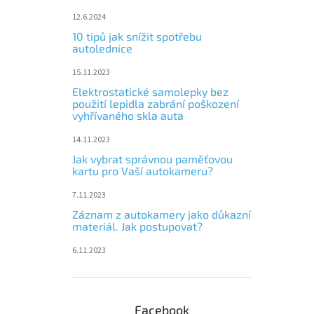
12.6.2024
10 tipů jak snížit spotřebu
autolednice
15.11.2023
Elektrostatické samolepky bez
použití lepidla zabrání poškození
vyhřívaného skla auta
14.11.2023
Jak vybrat správnou paměťovou
kartu pro Vaší autokameru?
7.11.2023
Záznam z autokamery jako důkazní
materiál. Jak postupovat?
6.11.2023
Facebook