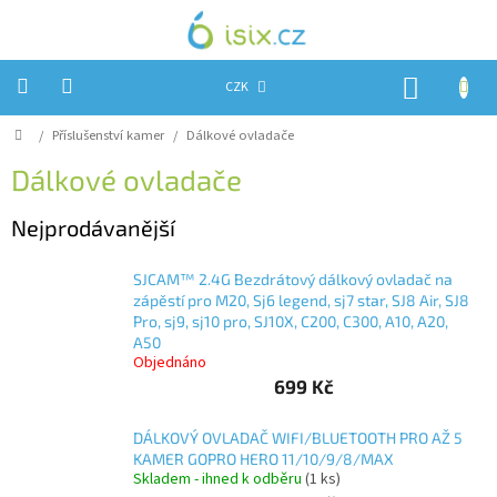
Přejít
na
obsah
NÁKUP
CZK
KOŠÍK
Domů
/
Příslušenství kamer
/
Dálkové ovladače
Úvod
Dálkové ovladače
Reklamace?
Nejprodávanější
Obchodní
podmínky
SJCAM™ 2.4G Bezdrátový dálkový ovladač na
Návody,
zápěstí pro M20, Sj6 legend, sj7 star, SJ8 Air, SJ8
FIRMWARE
a
Pro, sj9, sj10 pro, SJ10X, C200, C300, A10, A20,
testy
A50
Objednáno
Kontakty
699 Kč
Napište
nám
DÁLKOVÝ OVLADAČ WIFI/BLUETOOTH PRO AŽ 5
KAMER GOPRO HERO 11/10/9/8/MAX
Skladem - ihned k odběru
(1 ks)
Hodnocení
obchodu