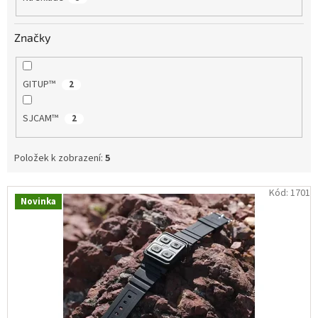
ů
IP
Značky
kamery
GITUP™
2
SJCAM™
2
Položek k zobrazení:
5
V
Kód:
1701
Novinka
ý
p
i
s
p
r
o
d