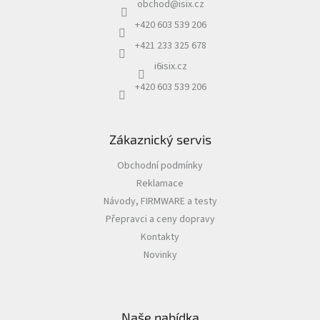
obchod
@
isix.cz
t
r
í
v
+420 603 539 206
k
+421 233 325 678
y
v
i6isix.cz
ý
+420 603 539 206
p
i
s
u
Zákaznický servis
Obchodní podmínky
Reklamace
Návody, FIRMWARE a testy
Přepravci a ceny dopravy
Kontakty
Novinky
Naše nabídka