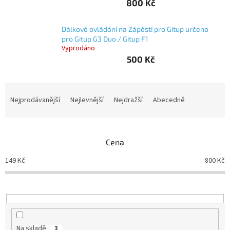
800 Kč
Autoledničky
Dálkové ovládání na Zápěstí pro Gitup určeno
pro Gitup G3 Duo / Gitup F1
Autokamery
Vyprodáno
500 Kč
Teleskopické
výsuvy
Ř
Sportovní
a
Nejprodávanější
Nejlevnější
Nejdražší
Abecedně
kamery
z
e
Příslušenství
n
kamer
Cena
í
p
149
Kč
800
Kč
r
Fitness
vybavení
o
d
u
Webkamery
k
Chytré
t
Na skladě
3
náramky