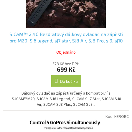
u
k
t
ů
SJCAM™ 2.4G Bezdrátový dálkový ovladač na zápěstí
pro M20, Sj6 legend, sj7 star, SJ8 Air, SJ8 Pro, sj9, sj10
pro, SJ10X, C200, C300, A10, A20, A50
Objednáno
578 Kč bez DPH
699 Kč
Do košíku
Dálkový ovladač na zápěstí určený a kompatibilní s
SJCAM™ M20, SJCAM SJ6 Legend, SJCAM SJ7 Star, SJCAM SJ8
Air, SJCAM SJ8 Plus, SJCAM SJ8...
Kód:
HERORC