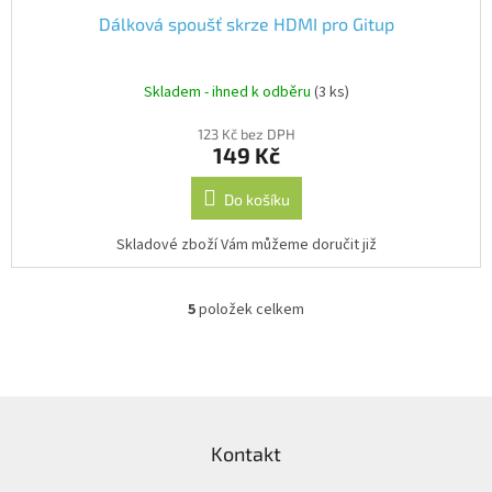
Dálková spoušť skrze HDMI pro Gitup
Skladem - ihned k odběru
(3 ks)
123 Kč bez DPH
149 Kč
Do košíku
Skladové zboží Vám můžeme doručit již
5
položek celkem
O
v
l
á
d
Z
a
á
c
Kontakt
p
í
a
p