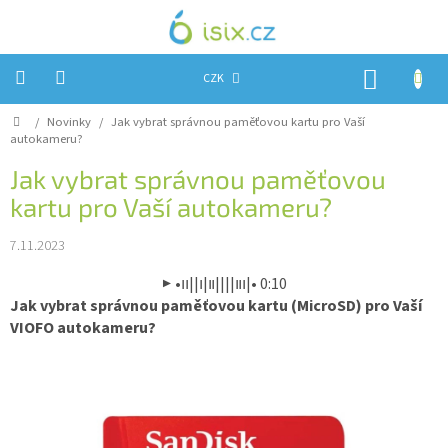
Přejít
na
obsah
NÁKUP
CZK
KOŠÍK
Domů
/
Novinky
/
Jak vybrat správnou paměťovou kartu pro Vaší
Úvod
autokameru?
Reklamace?
Jak vybrat správnou paměťovou
kartu pro Vaší autokameru?
Obchodní
podmínky
7.11.2023
Návody,
FIRMWARE
▶︎
•၊၊||၊|။||||။‌‌‌‌‌၊|• 0:10
a
testy
Jak vybrat správnou paměťovou kartu (MicroSD) pro Vaší
VIOFO autokameru?
Kontakty
Napište
nám
Hodnocení
obchodu