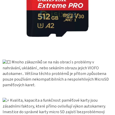
Autoledničky
Autokamery
Teleskopické
výsuvy
Sportovní
kamery
Mnoho zákazníků se na nás obrací s problémy v
Příslušenství
nahrávání, ukládání , nebo sekáním obrazu jejich VIOFO
kamer
autokamer... Většina těchto problémů je přitom způsobena
pouze používám nekompatibilních a nespolehlivých MicroSD
Fitness
paměťových karet.
vybavení
Kvalita, kapacita a funkčnost paměťové karty jsou
Webkamery
zásadními faktory, které přímo ovlivňují výkon autokamery.
Chytré
Investice do správné karty micro SD zajistí bezproblémový
náramky