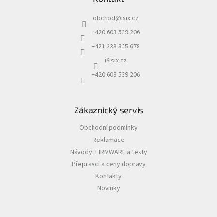
a
obchod
@
isix.cz
t
í
+420 603 539 206
+421 233 325 678
i6isix.cz
+420 603 539 206
Zákaznický servis
Obchodní podmínky
Reklamace
Návody, FIRMWARE a testy
Přepravci a ceny dopravy
Kontakty
Novinky