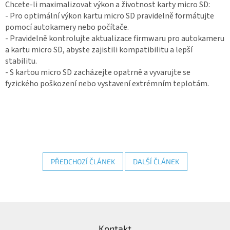
Chcete-li maximalizovat výkon a životnost karty micro SD:
- Pro optimální výkon kartu micro SD pravidelně formátujte
pomocí autokamery nebo počítače.
- Pravidelně kontrolujte aktualizace firmwaru pro autokameru
a kartu micro SD, abyste zajistili kompatibilitu a lepší
stabilitu.
- S kartou micro SD zacházejte opatrně a vyvarujte se
fyzického poškození nebo vystavení extrémním teplotám.
PŘEDCHOZÍ ČLÁNEK
DALŠÍ ČLÁNEK
Z
á
Kontakt
p