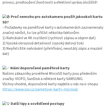
provoz, prodloužení životnosti a efektivní správu úložiště!
IP
kamery
Proč nemohu pro autokameru použít jakoukoli kartu
SD?
- Požadavky na paměťové karty v autokamerách zaznamenaly
značný nárůst, to lze přičíst několika faktorům:
1) Nahrávání ve 4K rozlišení (rychlost zápisu a objem dat)
2) Vysoká obrazová detailnost (vysoký datový tok)
3) Nepřetržité nahrávání (přehřívání, neustálý zápis a mazání
dat)
Námi doporučené paměťové karty
Našimi zákazníky prověřené MircoSD karty jsou především
značky: VIOFO, SanDisk a některé karty SAMSUNG.
Všchny vhodné, doporučené karty najdete u nás na e-shopu:
https://www.isix.cz/pametove-karty-microsd/
Další tipy a osvědčené postupy