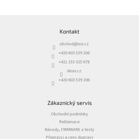
Z
á
Kontakt
p
a
obchod
@
isix.cz
t
í
+420 603 539 206
+421 233 325 678
i6isix.cz
+420 603 539 206
Zákaznický servis
Obchodní podmínky
Reklamace
Návody, FIRMWARE a testy
Přepravci a ceny dopravy