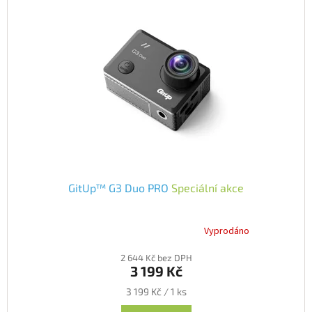
GitUp™ G3 Duo PRO
Speciální akce
Vyprodáno
Průměrné
hodnocení
2 644 Kč bez DPH
produktu
3 199 Kč
je
5,0
Měrná
3 199 Kč / 1 ks
z
cena: