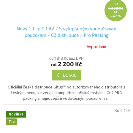
od
4 200 Kč
až
–47 %
Nový GitUp™ Git2 / S vylepšeným vodotěsným
pouzdrem / CZ distribuce / Pro Packing
Vyprodáno
Průměrné
hodnocení
od 1 818 Kč bez DPH
produktu
2 200 Kč
od
je
5,0
DETAIL
z
5
hvězdiček.
Oficiální česká distribuce GitUp™ od autorizovaného distributora s
českým menu, ve verzi s kompletním příslušenstvím - Git2 PRO
packing s nejnovějším vodotěsným pouzdrem s...
Kód:
244
Novinka
Tip