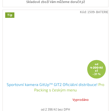
Skladové zboží Vám můžeme doručit již
Kód:
1509- BATERIE
Tip
od
4 200 Kč
až
–31 %
Sportovní kamera GitUp™ GIT2 Oficiální distribuce!
Pro
Packing s českým menu
Vyprodáno
Průměrné
hodnocení
od 2 396 Kč bez DPH
produktu