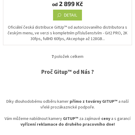
2 899 Kč
od
je
5,0
DETAIL
z
5
hvězdiček.
Oficiální česká distribuce GitUp™ od autorizovaného distributora s
českým menu, ve verzi s kompletním příslušenstvím - Git2 PRO, 2K
30fps, fullHD 60fps, Akceptuje až 128GB...
7
položek celkem
O
v
l
Proč Gitup™ od Nás ?
á
d
a
c
í
Díky dlouhodobému odběru kamer
přímo z továrny GITUP
™
a naší
p
vřelé prozákaznické podpoře.
r
v
Vám můžeme nabídnout kamery
GITUP™
za zajímavé
ceny
a s garancí
k
vyřízení reklamace do druhého pracovního dne!
y
v