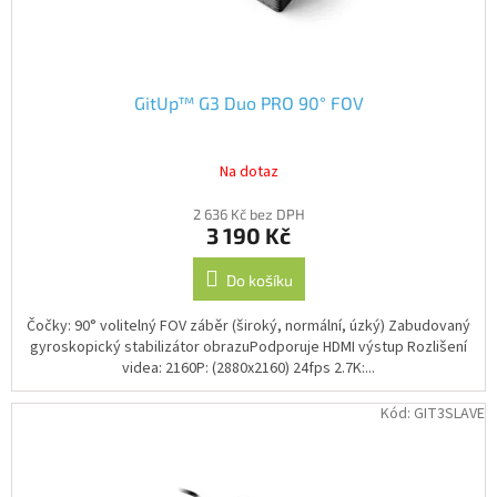
k
t
ů
GitUp™ G3 Duo PRO 90° FOV
Na dotaz
2 636 Kč bez DPH
3 190 Kč
Do košíku
Čočky: 90° volitelný FOV záběr (široký, normální, úzký) Zabudovaný
gyroskopický stabilizátor obrazuPodporuje HDMI výstup Rozlišení
videa: 2160P: (2880x2160) 24fps 2.7K:...
Kód:
GIT3SLAVE