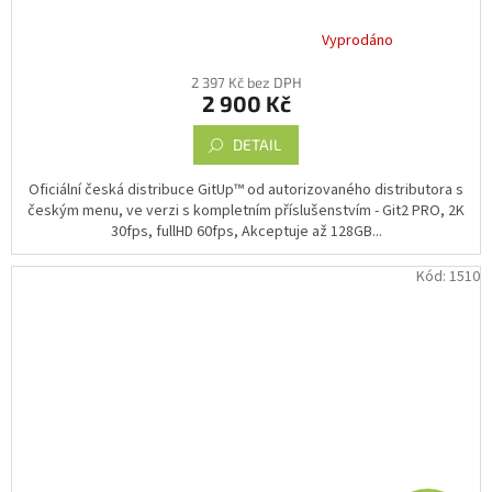
Vyprodáno
Průměrné
hodnocení
2 397 Kč bez DPH
produktu
2 900 Kč
je
4,5
DETAIL
z
5
hvězdiček.
Oficiální česká distribuce GitUp™ od autorizovaného distributora s
českým menu, ve verzi s kompletním příslušenstvím - Git2 PRO, 2K
30fps, fullHD 60fps, Akceptuje až 128GB...
Kód:
1510