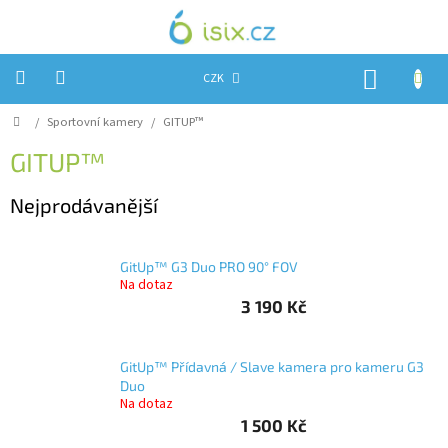
Přejít
na
obsah
NÁKUP
CZK
KOŠÍK
Domů
/
Sportovní kamery
/
GITUP™
Úvod
GITUP™
Reklamace?
Nejprodávanější
Obchodní
podmínky
Návody,
GitUp™ G3 Duo PRO 90° FOV
FIRMWARE
Na dotaz
a
testy
3 190 Kč
Kontakty
GitUp™ Přídavná / Slave kamera pro kameru G3
Napište
Duo
nám
Na dotaz
1 500 Kč
Hodnocení
obchodu