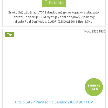
5
Do košíku
hvězdiček.
Širokoúhlý záběr až 170° Zabudovaný gyroskopický stabilizátor
obrazuPodporuje HDMI výstup Zadní dotykový 2 palcový
displejRozlišení videa: 2160P: (2880x2160) 24fps 2.7K:...
Kód:
1512 PRO
Tip
5 000 Kč
–42 %
GitUp Git2P Panasonic Sensor 2160P 90° FOV