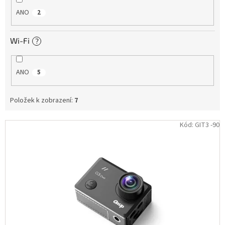
ANO
2
Wi-Fi
?
ANO
5
Položek k zobrazení:
7
V
Kód:
GIT3 -90
ý
p
i
s
p
r
o
d
u