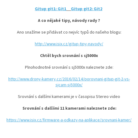
Gitup git1:
Git1
Gitup git2:
Git2
A co nějaké tipy, návody rady ?
Ano snažíme se přidávat co nejvíc typů do našeho blogu:
http://www.isix.cz/gitup-tipy-navody/
Chtěl bych srovnání s sj5000x
Plnohodnotné srovnání s sj5000x naleznete zde:
http://www.drony-kamery.cz/2016/02/14/porovnani-gitup-git-2-vs-
sjcam-sj5000x/
Srovnání s dalšími kamerami je v časopisu Stereo video
Srovnání s dalšími 11 kamerami naleznete zde:
https://www.isix.cz/firmware-a-odkazy-na-aplikace/srovnani-kamer/