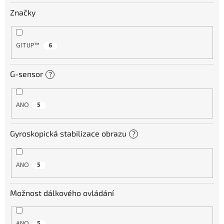
Značky
IP
kamery
GITUP™
6
G-sensor
?
ANO
5
Gyroskopická stabilizace obrazu
?
ANO
5
Možnost dálkového ovládání
ANO
5