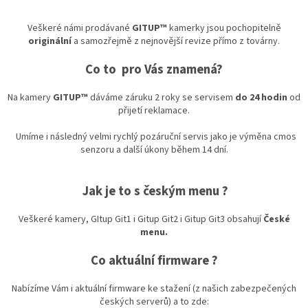
ý
p
Veškeré námi prodávané
GITUP™
kamerky jsou pochopitelně
i
originální
a samozřejmě z nejnovější revize přímo z továrny.
s
u
Co to pro Vás znamená?
Na kamery
GITUP™
dáváme záruku 2 roky se servisem
do 24 hodin
od
přijetí reklamace.
Umíme i následný velmi rychlý pozáruční servis jako je výměna cmos
senzoru a další úkony během 14 dní.
Jak je to s českým menu ?
Veškeré kamery, GItup Git1 i Gitup Git2 i Gitup Git3 obsahují
České
menu.
Co aktuální firmware ?
Nabízíme Vám i aktuální firmware ke stažení (z našich zabezpečených
českých serverů) a to zde: