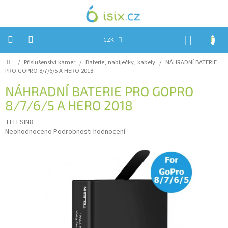
Přejít
na
obsah
NÁKUP
CZK
KOŠÍK
Domů
/
Příslušenství kamer
/
Baterie, nabíječky, kabely
/
NÁHRADNÍ BATERIE
Úvod
PRO GOPRO 8/7/6/5 A HERO 2018
Reklamace?
NÁHRADNÍ BATERIE PRO GOPRO
8/7/6/5 A HERO 2018
Obchodní
podmínky
TELESIN8
Průměrné
Návody,
Neohodnoceno
Podrobnosti hodnocení
FIRMWARE
hodnocení
a
produktu
testy
je
0,0
Kontakty
z
5
Napište
hvězdiček.
nám
Hodnocení
obchodu