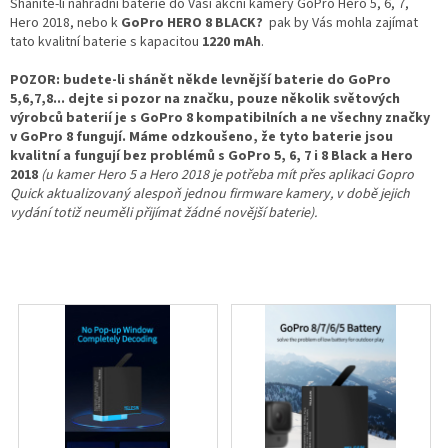
Sháníte-li náhradní baterie do Vaší akční kamery GoPro Hero 5, 6, 7,
Hero 2018, nebo k
GoPro HERO 8 BLACK?
pak by Vás mohla zajímat
tato kvalitní baterie s kapacitou
1220 mAh
.
POZOR: budete-li shánět někde levnější baterie do GoPro
5,6,7,8... dejte si pozor na značku, pouze několik světových
výrobců baterií je s GoPro 8 kompatibilních a ne všechny značky
v GoPro 8 fungují. Máme odzkoušeno, že tyto baterie jsou
kvalitní a fungují bez problémů s GoPro 5, 6, 7 i 8 Black a Hero
2018
(u kamer Hero 5 a Hero 2018 je potřeba mít přes aplikaci Gopro
Quick aktualizovaný alespoň jednou firmware kamery, v době jejich
vydání totiž neuměli přijímat žádné novější baterie).