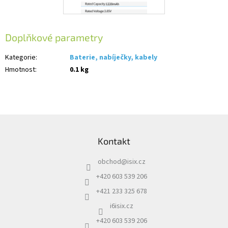
Doplňkové parametry
Kategorie
:
Baterie, nabíječky, kabely
Hmotnost
:
0.1 kg
Z
á
Kontakt
p
a
obchod
@
isix.cz
t
í
+420 603 539 206
+421 233 325 678
i6isix.cz
+420 603 539 206