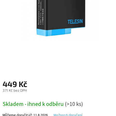
Autoledničky
Autokamery
Teleskopické
výsuvy
Sportovní
kamery
Příslušenství
kamer
449 Kč
Fitness
vybavení
371 Kč bez DPH
Měrná
Webkamery
Skladem - ihned k odběru
(>10 ks)
cena:
Chytré
Můžeme doručit již:
11.8.2026
Možnosti doručení
náramky