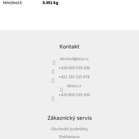
Hmotnost
:
0.051 kg
Z
á
Kontakt
p
a
obchod
@
isix.cz
t
í
+420 603 539 206
+421 233 325 678
i6isix.cz
+420 603 539 206
Zákaznický servis
Obchodní podmínky
Reklamace