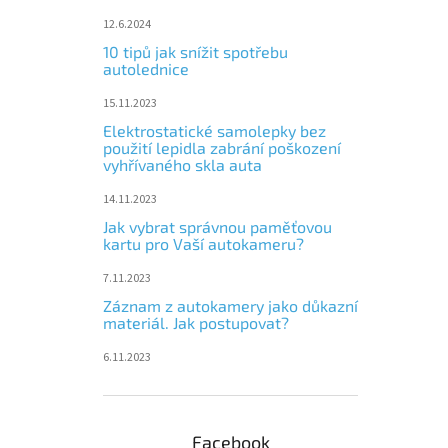
12.6.2024
10 tipů jak snížit spotřebu
autolednice
15.11.2023
Elektrostatické samolepky bez
použití lepidla zabrání poškození
vyhřívaného skla auta
14.11.2023
Jak vybrat správnou paměťovou
kartu pro Vaší autokameru?
7.11.2023
Záznam z autokamery jako důkazní
materiál. Jak postupovat?
6.11.2023
Facebook