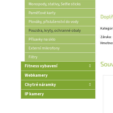
Monopody, stativy, Selfie sticks
Paměťové karty
Dopl
Plováky, přislušenství do vody
Kategor
Pouzdra, kryty, ochranné obaly
Záruka
:
Přísavky na sklo
Hmotno
Externí mikrofony
Filtry
Souv
Fitness vybavení
Webkamery
Chytré náramky
IP kamery