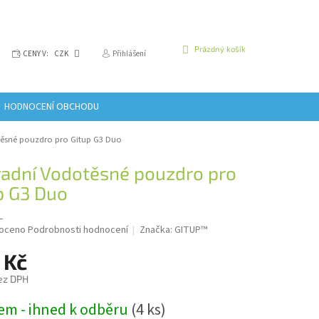
NÁKUPNÍ
Prázdný košík
CENY V:
CZK
Přihlášení
KOŠÍK
HODNOCENÍ OBCHODU
ěsné pouzdro pro Gitup G3 Duo
adní Vodotěsné pouzdro pro
p G3 Duo
L
é
oceno
Podrobnosti hodnocení
Značka:
GITUP™
í
 Kč
ez DPH
em - ihned k odběru
(4 ks)