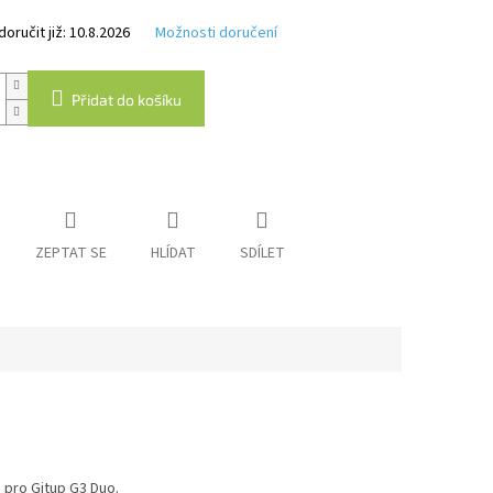
k.
ručit již:
10.8.2026
Možnosti doručení
Přidat do košíku
ZEPTAT SE
HLÍDAT
SDÍLET
pro Gitup G3 Duo.