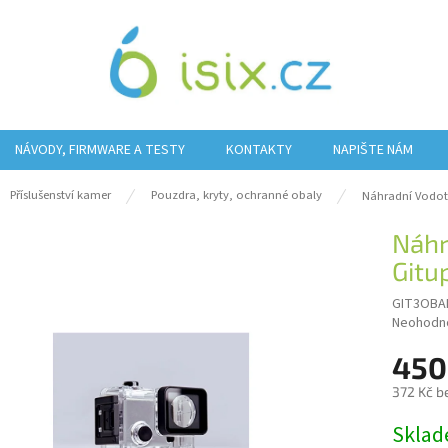
NÁVODY, FIRMWARE A TESTY
KONTAKTY
NAPIŠTE NÁM
ů
Příslušenství kamer
Pouzdra, kryty, ochranné obaly
Náhradní Vodot
Náhr
Gitu
GIT3OBA
Průměrn
Neohodn
hodnocen
450
produktu
je
372 Kč b
0,0
z
Měrná
Sklad
5
cena: