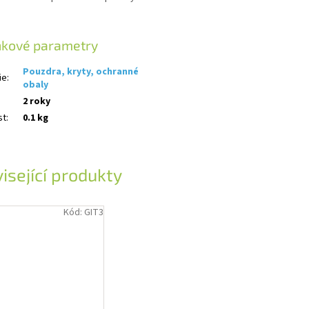
ňkové parametry
Pouzdra, kryty, ochranné
ie
:
obaly
2 roky
st
:
0.1 kg
isející produkty
Kód:
GIT3