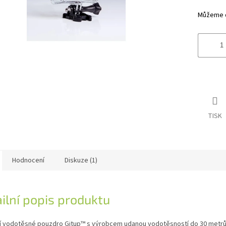
hvězdiče
Můžeme do
TISK
Hodnocení
Diskuze (1)
ilní popis produktu
í vodotěsné pouzdro Gitup™ s výrobcem udanou vodotěsností do 30 metrů 