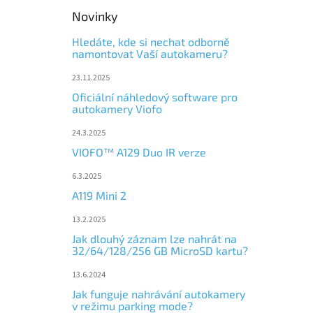
Novinky
Hledáte, kde si nechat odborně
namontovat Vaší autokameru?
23.11.2025
Oficiální náhledový software pro
autokamery Viofo
24.3.2025
VIOFO™ A129 Duo IR verze
6.3.2025
A119 Mini 2
13.2.2025
Jak dlouhý záznam lze nahrát na
32/64/128/256 GB MicroSD kartu?
13.6.2024
Jak funguje nahrávání autokamery
v režimu parking mode?