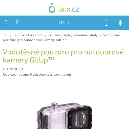
Přejít
na
obsah
NÁKUP
CZK
KOŠÍK
Domů
/
Příslušenství kamer
/
Pouzdra, kryty, ochranné obaly
/
Vodotěsné
Úvod
pouzdro pro outdoorové kamery GitUp™
Reklamace?
Vodotěsné pouzdro pro outdoorové
kamery GitUp™
Obchodní
podmínky
GIT2POUZD
Průměrné
Návody,
Neohodnoceno
Podrobnosti hodnocení
FIRMWARE
hodnocení
a
produktu
testy
je
0,0
Kontakty
z
5
Napište
hvězdiček.
nám
Hodnocení
obchodu