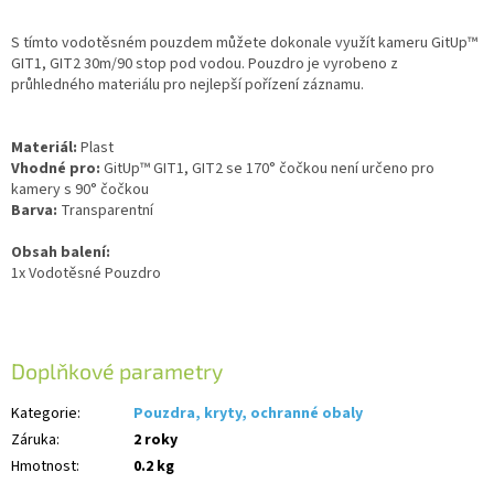
S tímto
vodotěsném pouzdem
můžete
dokonale
využít
kameru
GitUp™
GIT1, GIT2
30m
/
90 stop
pod vodou. Pouzdro je vyrobeno z
průhledného materiálu pro nejlepší pořízení záznamu.
Materiál:
Plast
Vhodné pro
:
GitUp™ GIT1
, GIT2 se 170° čočkou není určeno pro
kamery s 90° čočkou
Barva:
Transparentní
Obsah balení
:
1x
Vodotěsné
Pouzdro
Doplňkové parametry
Kategorie
:
Pouzdra, kryty, ochranné obaly
Záruka
:
2 roky
Hmotnost
:
0.2 kg