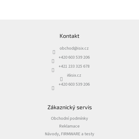
Z
á
Kontakt
p
a
obchod
@
isix.cz
t
í
+420 603 539 206
+421 233 325 678
i6isix.cz
+420 603 539 206
Zákaznický servis
Obchodní podmínky
Reklamace
Návody, FIRMWARE a testy