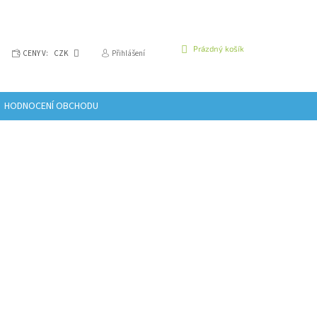
NÁKUPNÍ
Prázdný košík
CENY V:
CZK
Přihlášení
KOŠÍK
HODNOCENÍ OBCHODU