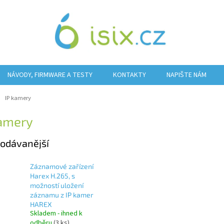
NÁVODY, FIRMWARE A TESTY
KONTAKTY
NAPIŠTE NÁM
ů
IP kamery
kamery
odávanější
Záznamové zařízení
Harex H.265, s
možností uložení
záznamu z IP kamer
HAREX
Skladem - ihned k
odběru
(3 ks)