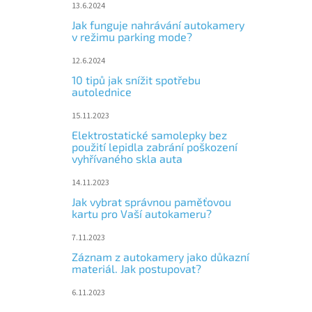
13.6.2024
Jak funguje nahrávání autokamery
v režimu parking mode?
12.6.2024
10 tipů jak snížit spotřebu
autolednice
15.11.2023
Elektrostatické samolepky bez
použití lepidla zabrání poškození
vyhřívaného skla auta
14.11.2023
Jak vybrat správnou paměťovou
kartu pro Vaší autokameru?
7.11.2023
Záznam z autokamery jako důkazní
materiál. Jak postupovat?
6.11.2023