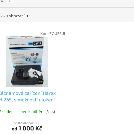
EX
1
k k zobrazení:
1
Kód:
POUZEUL
Záznamové zařízení Harex
H.265, s možností uložení
áznamu z IP kamer HAREX
Skladem - ihned k odběru
(3 ks)
od 826 Kč bez DPH
1 000 Kč
od