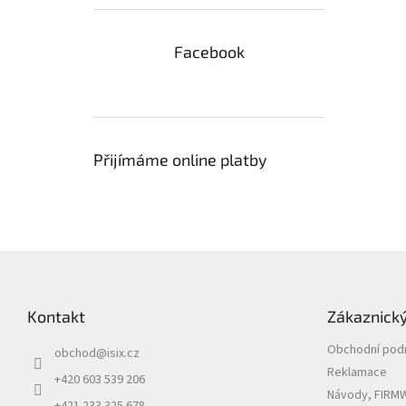
Facebook
Přijímáme online platby
Z
á
p
Kontakt
Zákaznický
a
t
Obchodní pod
obchod
@
isix.cz
í
Reklamace
+420 603 539 206
Návody, FIRMW
+421 233 325 678