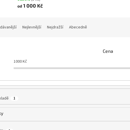
1 000 Kč
od
dávanější
Nejlevnější
Nejdražší
Abecedně
Cena
1000
Kč
kladě
1
ky