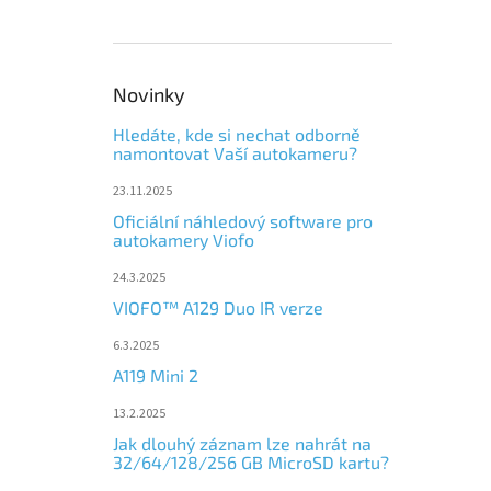
Novinky
Hledáte, kde si nechat odborně
namontovat Vaší autokameru?
23.11.2025
Oficiální náhledový software pro
autokamery Viofo
24.3.2025
VIOFO™ A129 Duo IR verze
6.3.2025
A119 Mini 2
13.2.2025
Jak dlouhý záznam lze nahrát na
32/64/128/256 GB MicroSD kartu?