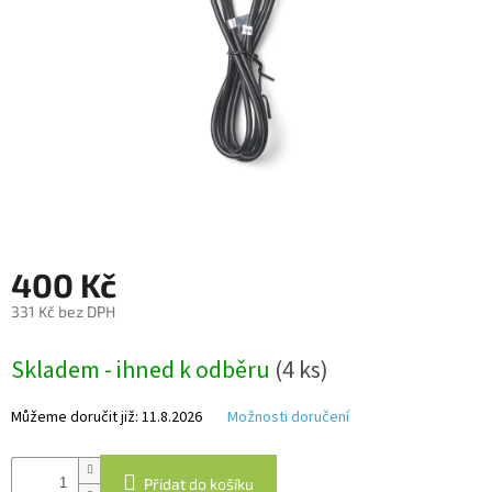
Autoledničky
Autokamery
Teleskopické
výsuvy
Sportovní
kamery
400 Kč
Příslušenství
kamer
331 Kč bez DPH
Měrná
Fitness
Skladem - ihned k odběru
(4 ks)
cena:
vybavení
Můžeme doručit již:
11.8.2026
Možnosti doručení
Webkamery
Chytré
Přidat do košíku
náramky