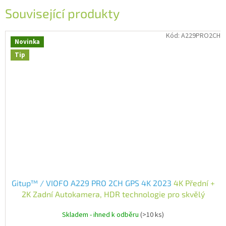
Související produkty
Kód:
A229PRO2CH
Novinka
Tip
Gitup™ / VIOFO A229 PRO 2CH GPS 4K 2023
4K Přední +
2K Zadní Autokamera, HDR technologie pro skvělý
obraz v noci CZ menu, CZ aplikace | Vylepšená verze
Skladem - ihned k odběru
(>10 ks)
2026