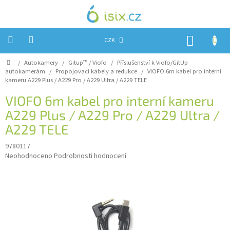
Přejít
na
obsah
NÁKUP
CZK
KOŠÍK
Domů
/
Autokamery
/
Gitup™ / Viofo
/
Příslušenství k Viofo/GitUp
Úvod
autokamerám
/
Propojovací kabely a redukce
/
VIOFO 6m kabel pro interní
kameru A229 Plus / A229 Pro / A229 Ultra / A229 TELE
Reklamace?
VIOFO 6m kabel pro interní kameru
Obchodní
A229 Plus / A229 Pro / A229 Ultra /
podmínky
A229 TELE
Návody,
FIRMWARE
9780117
a
testy
Průměrné
Neohodnoceno
Podrobnosti hodnocení
hodnocení
Kontakty
produktu
je
0,0
Napište
nám
z
5
Hodnocení
hvězdiček.
obchodu