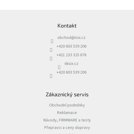
Z
á
Kontakt
p
a
obchod
@
isix.cz
t
í
+420 603 539 206
+421 233 325 678
i6isix.cz
+420 603 539 206
Zákaznický servis
Obchodní podmínky
Reklamace
Návody, FIRMWARE a testy
Přepravci a ceny dopravy