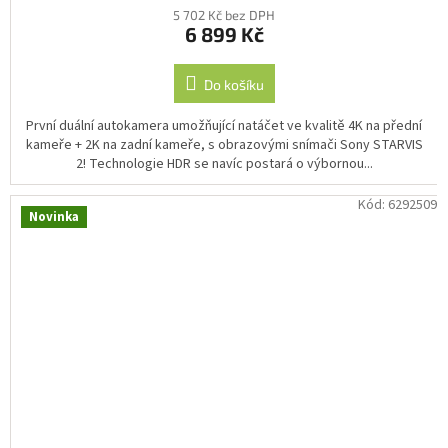
5 702 Kč bez DPH
6 899 Kč
Do košíku
První duální autokamera umožňující natáčet ve kvalitě 4K na přední
kameře + 2K na zadní kameře, s obrazovými snímači Sony STARVIS
2! Technologie HDR se navíc postará o výbornou...
Kód:
6292509
Novinka