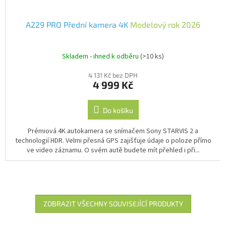
A229 PRO Přední kamera 4K
Modelový rok 2026
Skladem - ihned k odběru
(>10 ks)
4 131 Kč bez DPH
4 999 Kč
Do košíku
Prémiová 4K autokamera se snímačem Sony STARVIS 2 a
technologií HDR. Velmi přesná GPS zajišťuje údaje o poloze přímo
ve video záznamu. O svém autě budete mít přehled i při...
ZOBRAZIT VŠECHNY SOUVISEJÍCÍ PRODUKTY