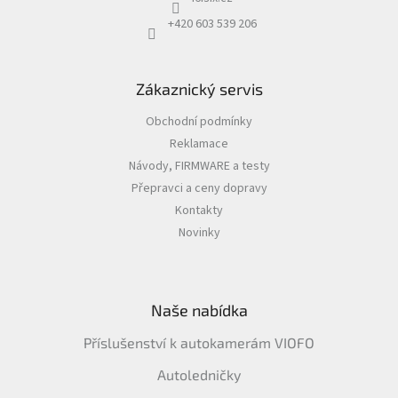
ý
+420 603 539 206
p
i
s
u
Zákaznický servis
Obchodní podmínky
Reklamace
Návody, FIRMWARE a testy
Přepravci a ceny dopravy
Kontakty
Novinky
Naše nabídka
Příslušenství k autokamerám VIOFO
Autoledničky