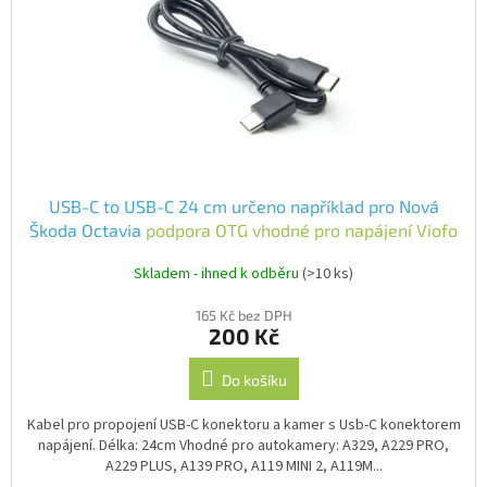
p
r
o
d
u
k
t
ů
USB-C to USB-C 24 cm určeno například pro Nová
Škoda Octavia
podpora OTG vhodné pro napájení Viofo
kamer
Skladem - ihned k odběru
(>10 ks)
165 Kč bez DPH
200 Kč
Do košíku
Kabel pro propojení USB-C konektoru a kamer s Usb-C konektorem
napájení. Délka: 24cm Vhodné pro autokamery: A329, A229 PRO,
A229 PLUS, A139 PRO, A119 MINI 2, A119M...