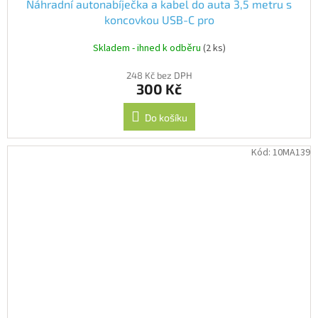
Náhradní autonabíječka a kabel do auta 3,5 metru s
koncovkou USB-C pro
A119Mini/A229/T130/A139/A139PRO
Skladem - ihned k odběru
(2 ks)
248 Kč bez DPH
300 Kč
Do košíku
Kód:
10MA139