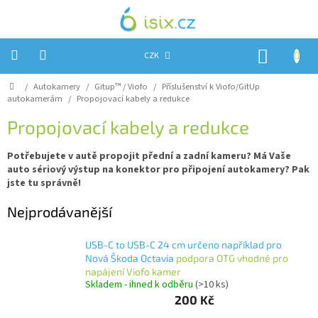
Přejít
na
obsah
NÁKUP
CZK
KOŠÍK
Domů
/
Autokamery
/
Gitup™ / Viofo
/
Příslušenství k Viofo/GitUp
Úvod
autokamerám
/
Propojovací kabely a redukce
Reklamace?
Propojovací kabely a redukce
Obchodní
podmínky
Potřebujete v autě propojit přední a zadní kameru? Má Vaše
auto sériový výstup na konektor pro připojení autokamery? Pak
jste tu správně!
Návody,
FIRMWARE
a
Nejprodávanější
testy
Kontakty
USB-C to USB-C 24 cm určeno například pro
Nová Škoda Octavia
podpora OTG vhodné pro
Napište
napájení Viofo kamer
nám
Skladem - ihned k odběru
(>10 ks)
200 Kč
Hodnocení
obchodu