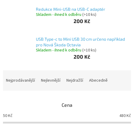
Redukce Mini-USB na USB-C adaptér
Autoledničky
Skladem - ihned k odběru
(>10 ks)
200 Kč
Autokamery
USB Type-c to Mini USB 30 cm určeno například
Teleskopické
výsuvy
pro Nová Škoda Octavia
Skladem - ihned k odběru
(>10 ks)
Sportovní
200 Kč
kamery
Ř
Příslušenství
a
Nejprodávanější
Nejlevnější
Nejdražší
Abecedně
kamer
z
e
Fitness
n
vybavení
Cena
í
p
50
Kč
480
Kč
Webkamery
r
o
Chytré
d
náramky