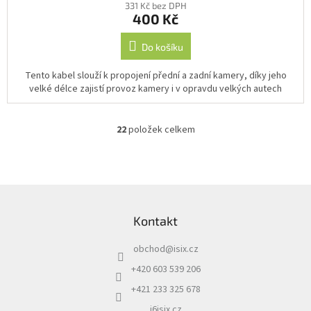
331 Kč bez DPH
400 Kč
Do košíku
Tento kabel slouží k propojení přední a zadní kamery, díky jeho
velké délce zajistí provoz kamery i v opravdu velkých autech
22
položek celkem
O
v
l
á
d
Z
a
á
c
Kontakt
p
í
a
p
obchod
@
isix.cz
t
r
í
v
+420 603 539 206
k
+421 233 325 678
y
v
i6isix.cz