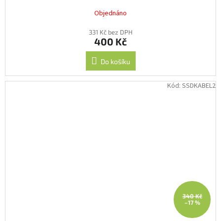
Objednáno
331 Kč bez DPH
400 Kč
Do košíku
Kód:
SSDKABEL2
340 Kč
–17 %