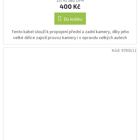
331 Kč bez DPH
400 Kč
Do košíku
Tento kabel slouží k propojení přední a zadní kamery, díky jeho
velké délce zajistí provoz kamery i v opravdu velkých autech
Kód:
9780111