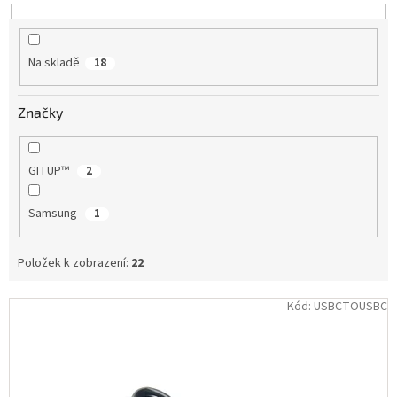
u
k
IP
t
kamery
Na skladě
18
ů
Značky
GITUP™
2
Samsung
1
Položek k zobrazení:
22
V
Kód:
USBCTOUSBC
ý
p
i
s