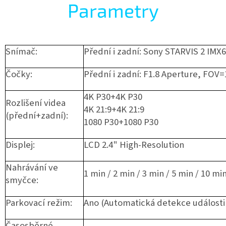
Parametry
Snímač:
Přední i zadní: Sony STARVIS 2 IMX
Čočky:
Přední i zadní: F1.8 Aperture, FOV=
4K P30+4K P30
Rozlišení videa
4K 21:9+4K 21:9
(přední+zadní):
1080 P30+1080 P30
Displej:
LCD 2.4" High-Resolution
Nahrávání ve
1 min / 2 min / 3 min / 5 min / 10 mi
smyčce:
Parkovací režim:
Ano (Automatická detekce události
Časosběrné