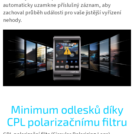
automaticky uzamkne příslušný záznam, aby
zachoval průběh události pro vaše jistější vyřízení
nehody.
Minimum odlesků díky
CPL polarizačnímu filtru