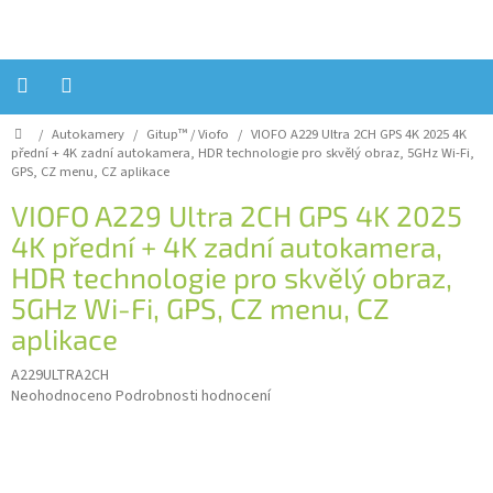
Přejít
na
obsah
Domů
/
Autokamery
/
Gitup™ / Viofo
/
VIOFO A229 Ultra 2CH GPS 4K 2025
4K
Úvod
přední + 4K zadní autokamera, HDR technologie pro skvělý obraz, 5GHz Wi-Fi,
GPS, CZ menu, CZ aplikace
Reklamace?
VIOFO A229 Ultra 2CH GPS 4K 2025
Obchodní
4K přední + 4K zadní autokamera,
podmínky
HDR technologie pro skvělý obraz,
Návody,
FIRMWARE
5GHz Wi-Fi, GPS, CZ menu, CZ
a
testy
aplikace
Kontakty
A229ULTRA2CH
Průměrné
Neohodnoceno
Podrobnosti hodnocení
hodnocení
Napište
nám
produktu
je
Hodnocení
0,0
obchodu