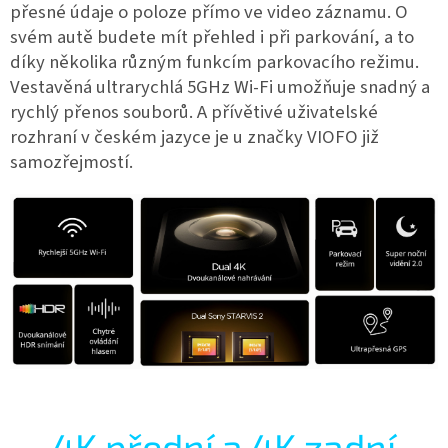
přesné údaje o poloze přímo ve video záznamu. O
svém autě budete mít přehled i při parkování, a to
díky několika různým funkcím parkovacího režimu.
Vestavěná ultrarychlá 5GHz Wi-Fi umožňuje snadný a
rychlý přenos souborů. A přívětivé uživatelské
rozhraní v českém jazyce je u značky VIOFO již
samozřejmostí.
4K přední a 4K zadní