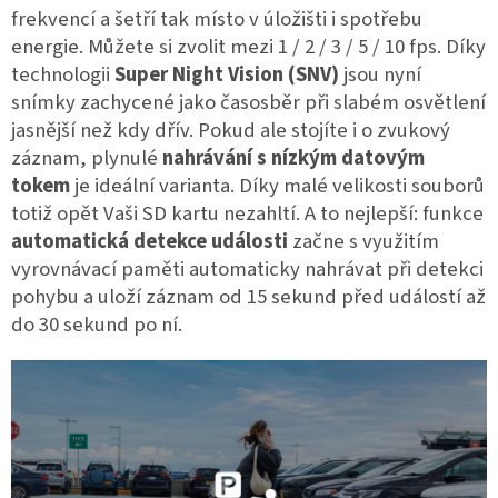
frekvencí a šetří tak místo v úložišti i spotřebu
energie. Můžete si zvolit mezi 1 / 2 / 3 / 5 / 10 fps. Díky
technologii
Super Night Vision (SNV)
jsou nyní
snímky zachycené jako časosběr při slabém osvětlení
jasnější než kdy dřív. Pokud ale stojíte i o zvukový
záznam, plynulé
nahrávání s nízkým datovým
tokem
je ideální varianta. Díky malé velikosti souborů
totiž opět Vaši SD kartu nezahltí. A to nejlepší: funkce
automatická detekce události
začne s využitím
vyrovnávací paměti automaticky nahrávat při detekci
pohybu a uloží záznam od 15 sekund před událostí až
do 30 sekund po ní.