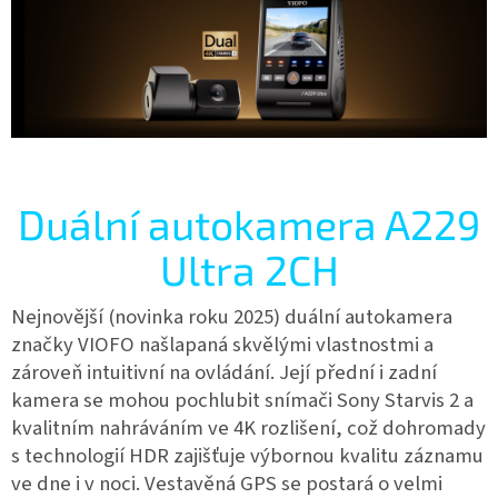
Duální autokamera A229
Ultra 2CH
Nejnovější (novinka roku 2025) duální autokamera
značky VIOFO našlapaná skvělými vlastnostmi a
zároveň intuitivní na ovládání. Její přední i zadní
kamera se mohou pochlubit snímači Sony Starvis 2 a
kvalitním nahráváním ve 4K rozlišení, což dohromady
s technologií HDR zajišťuje výbornou kvalitu záznamu
ve dne i v noci. Vestavěná GPS se postará o velmi