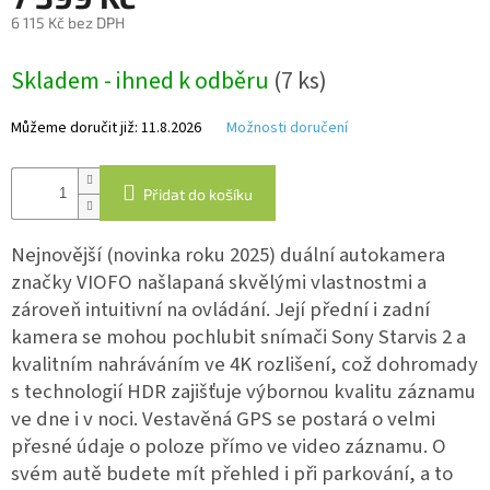
6 115 Kč bez DPH
Měrná
IP
kamery
Skladem - ihned k odběru
(7 ks)
cena:
Můžeme doručit již:
11.8.2026
Možnosti doručení
Přidat do košíku
Nejnovější (novinka roku 2025) duální autokamera
značky VIOFO našlapaná skvělými vlastnostmi a
zároveň intuitivní na ovládání. Její přední i zadní
kamera se mohou pochlubit snímači Sony Starvis 2 a
kvalitním nahráváním ve 4K rozlišení, což dohromady
s technologií HDR zajišťuje výbornou kvalitu záznamu
ve dne i v noci. Vestavěná GPS se postará o velmi
přesné údaje o poloze přímo ve video záznamu. O
svém autě budete mít přehled i při parkování, a to