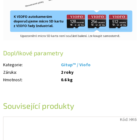
Doplňkové parametry
Kategorie
:
Gitup™ / Viofo
Záruka
:
2 roky
Hmotnost
:
0.6 kg
Související produkty
Kód:
HK6