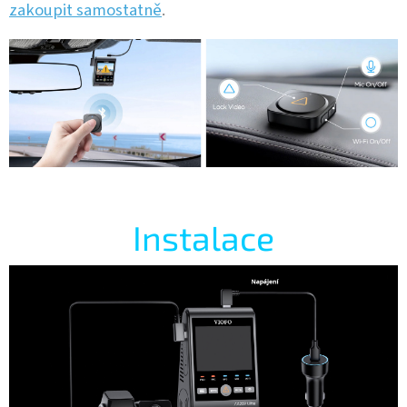
zakoupit samostatně
.
Instalace