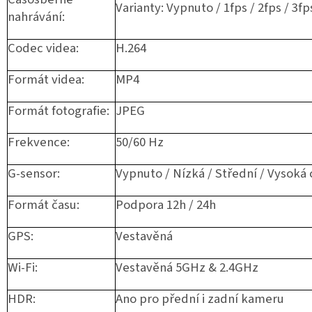
Varianty: Vypnuto / 1fps / 2fps / 3fp
nahrávání:
Codec videa:
H.264
Formát videa:
MP4
Formát fotografie:
JPEG
Frekvence:
50/60 Hz
G-sensor:
Vypnuto / Nízká / Střední / Vysoká c
Formát času:
Podpora 12h / 24h
GPS:
Vestavěná
Wi-Fi:
Vestavěná 5GHz & 2.4GHz
HDR:
Ano pro přední i zadní kameru