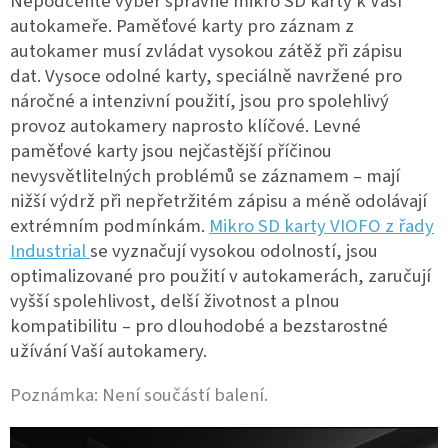
Nepodceňte výběr správné mikro SD karty k Vaší
autokameře.
Paměťové karty pro záznam z
autokamer musí zvládat vysokou zátěž při zápisu
dat.
Vysoce odolné karty, speciálně navržené pro
náročné a intenzivní použití, jsou pro spolehlivý
provoz autokamery naprosto klíčové. Levné
paměťové karty jsou nejčastější příčinou
nevysvětlitelných problémů se záznamem – mají
nižší výdrž při nepřetržitém zápisu a méně odolávají
extrémním podmínkám.
Mikro SD karty VIOFO z řady
Industrial
se vyznačují vysokou odolností, jsou
optimalizované pro použití v autokamerách, zaručují
vyšší spolehlivost, delší životnost a plnou
kompatibilitu – pro dlouhodobé a bezstarostné
užívání Vaší autokamery.
Poznámka: Není součástí balení.