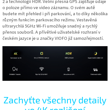
2 a technologií HDR. Velmi přesná GPS zajišťuje údaje
o poloze přímo ve video záznamu. O svém autě
budete mít přehled i při parkování, a to díky několika
různým funkcím parkovacího režimu. Vestavěná
ultrarychlá 5GHz Wi-Fi umožňuje snadný a rychlý
přenos souborů. A přívětivé uživatelské rozhraní v
českém jazyce je u značky VIOFO již samozřejmostí.
Zachyťte všechny detaily
ve 4K rozlišení