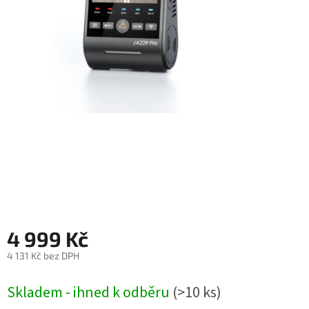
Autoledničky
Autokamery
Teleskopické
výsuvy
Sportovní
kamery
Příslušenství
kamer
Fitness
4 999 Kč
vybavení
4 131 Kč bez DPH
Webkamery
Měrná
Skladem - ihned k odběru
(>10 ks)
cena:
Chytré
náramky