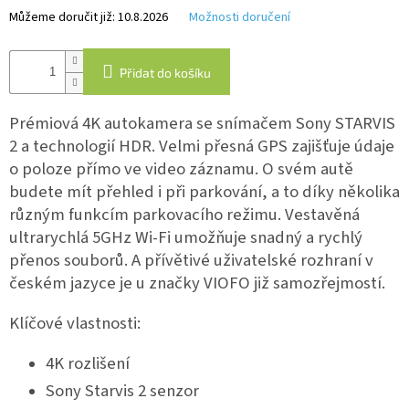
Můžeme doručit již:
10.8.2026
Možnosti doručení
IP
kamery
Přidat do košíku
Prémiová 4K autokamera se snímačem Sony STARVIS
2 a technologií HDR. Velmi přesná GPS zajišťuje údaje
o poloze přímo ve video záznamu. O svém autě
budete mít přehled i při parkování, a to díky několika
různým funkcím parkovacího režimu. Vestavěná
ultrarychlá 5GHz Wi-Fi umožňuje snadný a rychlý
přenos souborů. A přívětivé uživatelské rozhraní v
českém jazyce je u značky VIOFO již samozřejmostí.
Klíčové vlastnosti:
4K rozlišení
Sony Starvis 2 senzor