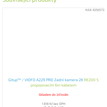
Kód:
6292572
Gitup™ / VIOFO A229 PRO Zadní kamera 2K
RE200 S
propojovacím 6m kabelem
Skladem do 24 hodin
1 818 Kč bez DPH