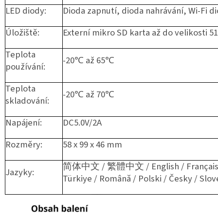
LED diody:
Dioda zapnutí, dioda nahrávání, Wi-Fi d
Úložiště:
Externí mikro SD karta až do velikosti 
Teplota
-20℃ až 65℃
používání:
Teplota
-20℃ až 70℃
skladování:
Napájení:
DC5.0V/2A
Rozměry:
58 x 99 x 46 mm
简体中文 / 繁體中文 / English / Français / E
Jazyky: