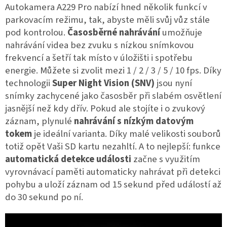
Autokamera A229 Pro nabízí hned několik funkcí v
parkovacím režimu, tak, abyste měli svůj vůz stále
pod kontrolou.
Časosběrné nahrávání
umožňuje
nahrávání videa bez zvuku s nízkou snímkovou
frekvencí a šetří tak místo v úložišti i spotřebu
energie. Můžete si zvolit mezi 1 / 2 / 3 / 5 / 10 fps. Díky
technologii
Super Night Vision (SNV)
jsou nyní
snímky zachycené jako časosběr při slabém osvětlení
jasnější než kdy dřív. Pokud ale stojíte i o zvukový
záznam, plynulé
nahrávání s nízkým datovým
tokem
je ideální varianta. Díky malé velikosti souborů
totiž opět Vaši SD kartu nezahltí. A to nejlepší: funkce
automatická detekce události
začne s využitím
vyrovnávací paměti automaticky nahrávat při detekci
pohybu a uloží záznam od 15 sekund před událostí až
do 30 sekund po ní.