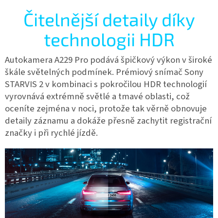
Čitelnější detaily díky
technologii HDR
Autokamera A229 Pro podává špičkový výkon v široké
škále světelných podmínek. Prémiový snímač Sony
STARVIS 2 v kombinaci s pokročilou HDR technologií
vyrovnává extrémně světlé a tmavé oblasti, což
oceníte zejména v noci, protože tak věrně obnovuje
detaily záznamu a dokáže přesně zachytit registrační
značky i při rychlé jízdě.