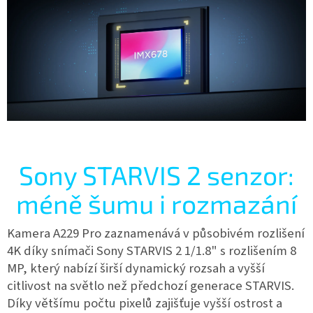
Sony STARVIS 2 senzor:
méně šumu i rozmazání
Kamera A229 Pro zaznamenává v působivém rozlišení
4K díky snímači Sony STARVIS 2 1/1.8" s rozlišením 8
MP, který nabízí širší dynamický rozsah a vyšší
citlivost na světlo než předchozí generace STARVIS.
Díky většímu počtu pixelů zajišťuje vyšší ostrost a