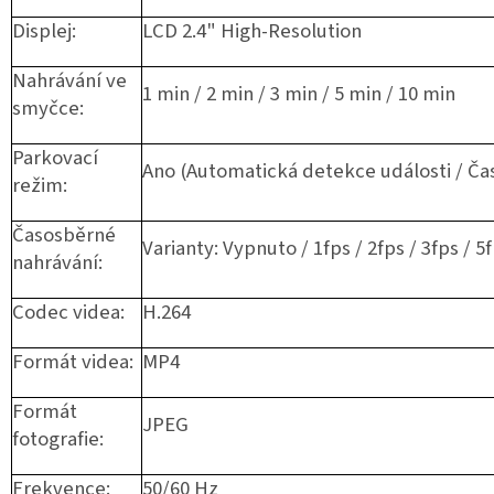
Displej:
LCD 2.4" High-Resolution
Nahrávání ve
1 min / 2 min / 3 min / 5 min / 10 min
smyčce:
Parkovací
Ano (Automatická detekce události / Ča
režim:
Časosběrné
Varianty: Vypnuto / 1fps / 2fps / 3fps / 5
nahrávání:
Codec videa:
H.264
Formát videa:
MP4
Formát
JPEG
fotografie:
Frekvence:
50/60 Hz