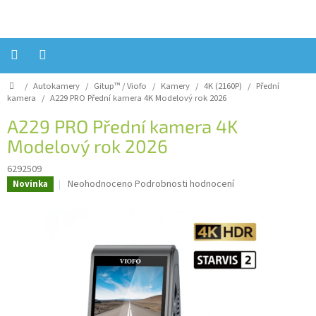
Přejít
na
obsah
Domů
/
Autokamery
/
Gitup™ / Viofo
/
Kamery
/
4K (2160P)
/
Přední
Úvod
kamera
/
A229 PRO Přední kamera 4K
Modelový rok 2026
Reklamace?
A229 PRO Přední kamera 4K
Modelový rok 2026
Obchodní
podmínky
6292509
Návody,
Průměrné
Neohodnoceno
Podrobnosti hodnocení
Novinka
FIRMWARE
hodnocení
a
produktu
testy
je
0,0
Kontakty
z
5
Napište
hvězdiček.
nám
Hodnocení
obchodu