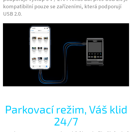
kompatibilní pouze se zařízeními, která podporují
USB 2.0.
Parkovací režim, Váš klid
24/7