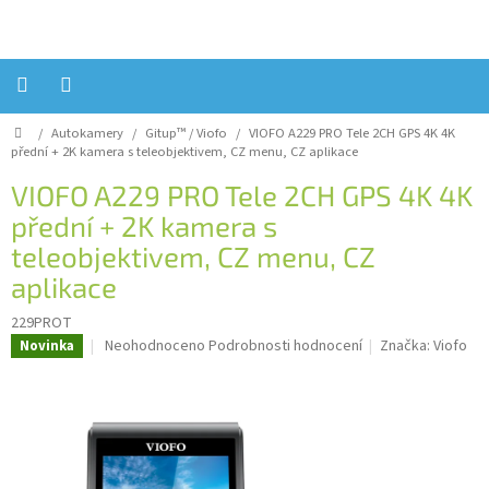
Přejít
na
obsah
Domů
/
Autokamery
/
Gitup™ / Viofo
/
VIOFO A229 PRO Tele 2CH GPS 4K
4K
Úvod
přední + 2K kamera s teleobjektivem, CZ menu, CZ aplikace
Reklamace?
VIOFO A229 PRO Tele 2CH GPS 4K
4K
přední + 2K kamera s
Obchodní
podmínky
teleobjektivem, CZ menu, CZ
aplikace
Návody,
FIRMWARE
a
229PROT
testy
Průměrné
Neohodnoceno
Podrobnosti hodnocení
Značka:
Viofo
Novinka
hodnocení
Kontakty
produktu
je
Napište
0,0
nám
z
5
Hodnocení
obchodu