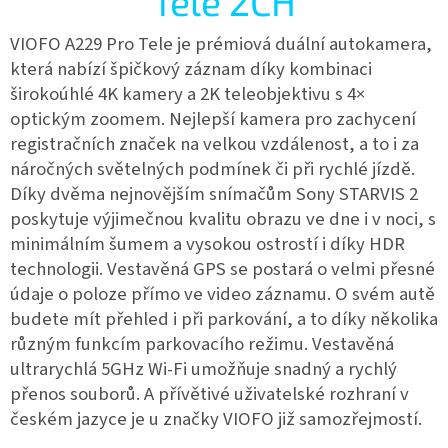
Tele 2CH
VIOFO A229 Pro Tele je prémiová duální autokamera,
která nabízí špičkový záznam díky kombinaci
širokoúhlé 4K kamery a 2K teleobjektivu s 4×
optickým zoomem. Nejlepší kamera pro zachycení
registračních značek na velkou vzdálenost, a to i za
náročných světelných podmínek či při rychlé jízdě.
Díky dvěma nejnovějším snímačům Sony STARVIS 2
poskytuje výjimečnou kvalitu obrazu ve dne i v noci, s
minimálním šumem a vysokou ostrostí i díky HDR
technologii. Vestavěná GPS se postará o velmi přesné
údaje o poloze přímo ve video záznamu. O svém autě
budete mít přehled i při parkování, a to díky několika
různým funkcím parkovacího režimu. Vestavěná
ultrarychlá 5GHz Wi-Fi umožňuje snadný a rychlý
přenos souborů. A přívětivé uživatelské rozhraní v
českém jazyce je u značky VIOFO již samozřejmostí.