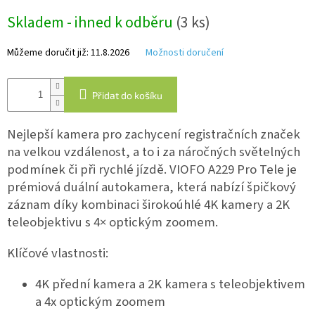
Měrná
Skladem - ihned k odběru
(3 ks)
cena:
IP
kamery
Můžeme doručit již:
11.8.2026
Možnosti doručení
Přidat do košíku
Nejlepší kamera pro zachycení registračních značek
na velkou vzdálenost, a to i za náročných světelných
podmínek či při rychlé jízdě. VIOFO A229 Pro Tele je
prémiová duální autokamera, která nabízí špičkový
záznam díky kombinaci širokoúhlé 4K kamery a 2K
teleobjektivu s 4× optickým zoomem.
Klíčové vlastnosti:
4K přední kamera a 2K kamera s teleobjektivem
a 4x optickým zoomem