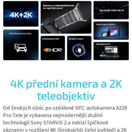
4K přední kamera a 2K
teleobjektiv
Od širokých silnic po vzdálené SPZ: autokamera A229
Pro Tele je vybavena nejmodernější duální
technologií Sony STARVIS 2 a nabízí špičkové
záznamy v rozlišení 4K (širokoúhlý čelní pohled) a 2K