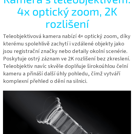
4x optický zoom, 2K
rozlišení
Teleobjektivová kamera nabízí 4× optický zoom, díky
kterému spolehlivě zachytí i vzdálené objekty jako
jsou registrační značky nebo detaily okolní scenérie.
Poskytuje ostrý záznam ve 2K rozlišení bez zkreslení.
Teleobjektiv navíc skvěle doplňuje širokoúhlou čelní
kameru a přináší další úhly pohledu, čímž vytváří
komplexní přehled o dění na silnici.