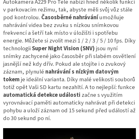
Autokamera A229 Pro Tele nabízí hned několik funkcí
v parkovacím režimu, tak, abyste měli svůj vůz stále
pod kontrolou.
Časosběrné nahrávání
umožňuje
nahrávání videa bez zvuku s nízkou snímkovou
frekvencí a šetří tak místo v úložišti i spotřebu
energie. Můžete si zvolit mezi 1 / 2 / 3 / 5 / 10 fps. Díky
technologii
Super Night Vision (SNV)
jsou nyní
snímky zachycené jako časosběr při slabém osvětlení
jasnější než kdy dřív. Pokud ale stojíte i o zvukový
záznam, plynulé
nahrávání s nízkým datovým
tokem
je ideální varianta. Díky malé velikosti souborů
totiž opět Vaši SD kartu nezahltí. A to nejlepší: funkce
automatická detekce události
začne s využitím
vyrovnávací paměti automaticky nahrávat při detekci
pohybu a uloží záznam od 15 sekund před událostí až
do 30 sekund po ní.