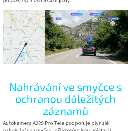
poloze, rychlosti a čase jízdy.
Nahrávání ve smyčce s
ochranou důležitých
záznamů
Autokamera A229 Pro Tele podporuje plynulé
nahrávání ve smyčce, při kterém jsou nejstarší