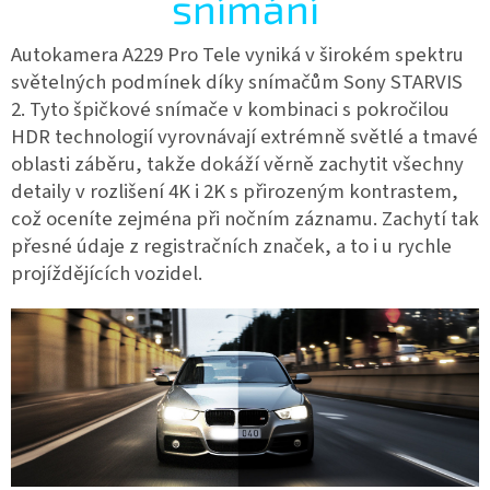
snímání
Autokamera
A229 Pro Tele vyniká v širokém spektru
světelných podmínek díky snímačům Sony STARVIS
2. Tyto špičkové snímače v kombinaci s pokročilou
HDR technologií vyrovnávají extrémně světlé a tmavé
oblasti záběru, takže dokáží věrně zachytit všechny
detaily v rozlišení 4K i 2K s přirozeným kontrastem,
což oceníte zejména při nočním záznamu. Zachytí tak
přesné údaje z registračních značek, a to i u rychle
projíždějících vozidel.