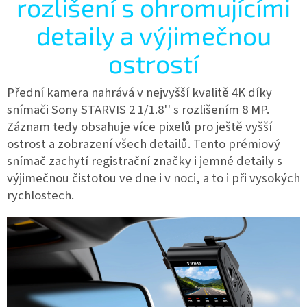
rozlišení s ohromujícími
detaily a výjimečnou
ostrostí
Přední kamera nahrává v nejvyšší kvalitě 4K díky
snímači Sony STARVIS 2 1/1.8'' s rozlišením 8 MP.
Záznam tedy obsahuje více pixelů pro ještě vyšší
ostrost a zobrazení všech detailů. Tento prémiový
snímač zachytí registrační značky i jemné detaily s
výjimečnou čistotou ve dne i v noci, a to i při vysokých
rychlostech.