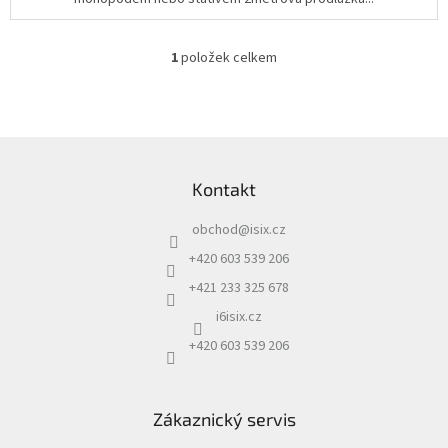
1
položek celkem
O
v
l
á
d
Z
a
á
c
Kontakt
p
í
a
p
obchod
@
isix.cz
t
r
í
v
+420 603 539 206
k
+421 233 325 678
y
v
i6isix.cz
ý
+420 603 539 206
p
i
s
u
Zákaznický servis