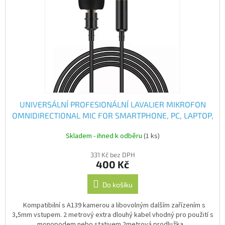
s
p
r
IP
kamery
o
d
u
k
t
ů
UNIVERSÁLNÍ PROFESIONÁLNÍ LAVALIER MIKROFON
OMNIDIRECTIONAL MIC FOR SMARTPHONE, PC, LAPTOP,
CAMERA, DSLR, AUDIO RECORDER
Skladem - ihned k odběru
(1 ks)
331 Kč bez DPH
400 Kč
Do košíku
Kompatibilní s A139 kamerou a libovolným dalším zařízením s
3,5mm vstupem. 2 metrový extra dlouhý kabel vhodný pro použití s
monopodem nebo stativem 2metrová prodlužka...