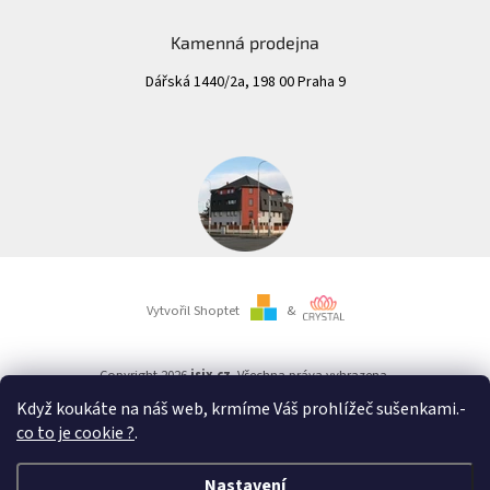
Kamenná prodejna
Dářská 1440/2a, 198 00 Praha 9
Vytvořil Shoptet
&
Copyright 2026
isix.cz
. Všechna práva vyhrazena.
Když koukáte na náš web, krmíme Váš prohlížeč sušenkami.
-
co to je cookie ?
.
Důležité upozornění:
Nezapomeňte určitě ve vašem bankovnictví vybrat jako typ platby
Okamžitá platba
.
Nastavení