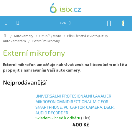
Přejít
na
obsah
NÁKUP
CZK
KOŠÍK
Domů
/
Autokamery
/
Gitup™ / Viofo
/
Příslušenství k Viofo/GitUp
Úvod
autokamerám
/
Externí mikrofony
Reklamace?
Externí mikrofony
Obchodní
podmínky
Externí mikrofon umožňuje nahrávat zvuk na libovolném místě a
propojit s nahráváním Vaší autokamery.
Návody,
FIRMWARE
Nejprodávanější
a
testy
UNIVERSÁLNÍ PROFESIONÁLNÍ LAVALIER
Kontakty
MIKROFON OMNIDIRECTIONAL MIC FOR
SMARTPHONE, PC, LAPTOP, CAMERA, DSLR,
Napište
AUDIO RECORDER
nám
Skladem - ihned k odběru
(1 ks)
400 Kč
Hodnocení
obchodu