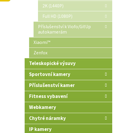
n
2K (1440P)
e
Full HD (1080P)
l
Příslušenství k Viofo/GitUp
autokamerám
Xiaomi™
Zenfox
Teleskopické výsuvy
Sportovní kamery
Příslušenství kamer
Fitness vybavení
Webkamery
Chytré náramky
IP kamery