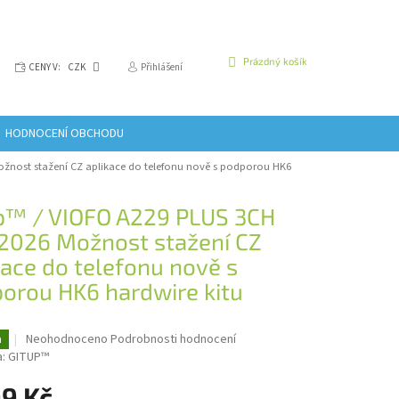
NÁKUPNÍ
Prázdný košík
CENY V:
CZK
Přihlášení
KOŠÍK
HODNOCENÍ OBCHODU
žnost stažení CZ aplikace do telefonu nově s podporou HK6
p™ / VIOFO A229 PLUS 3CH
 2026
Možnost stažení CZ
kace do telefonu nově s
orou HK6 hardwire kitu
Průměrné
Neohodnoceno
Podrobnosti hodnocení
a
hodnocení
a:
GITUP™
produktu
je
99 Kč