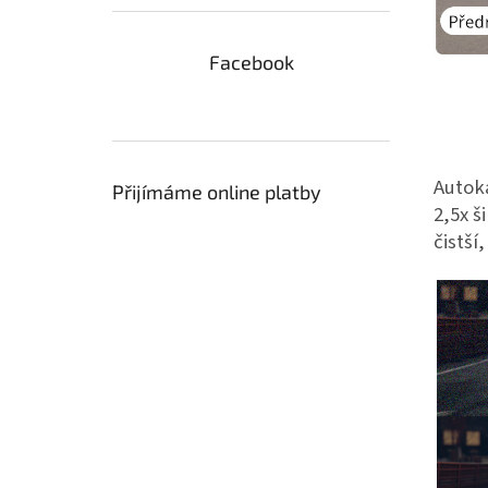
Facebook
Autok
Přijímáme online platby
2,5x š
čistš