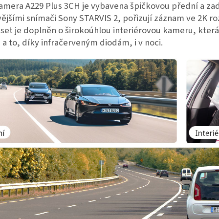
amera A229 Plus 3CH je vybavena špičkovou přední a za
ějšími snímači Sony STARVIS 2, pořizují záznam ve 2K rozl
set je doplněn o širokoúhlou interiérovou kameru, která 
 a to, díky infračerveným diodám, i v noci.