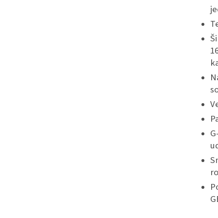
j
T
Ši
16
k
N
s
Ve
P
G
ud
Sn
r
Po
G