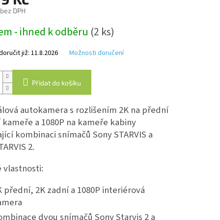
0,0
 bez DPH
z
5
em - ihned k odběru
(2 ks)
hvězdiček.
ručit již:
11.8.2026
Možnosti doručení
Přidat do košíku
álová autokamera s rozlišením 2K na přední
í kameře a 1080P na kameře kabiny
ající kombinaci snímačů Sony STARVIS a
TARVIS 2.
 vlastnosti:
 přední, 2K zadní a 1080P interiérová
amera
ombinace dvou snímačů Sony Starvis 2 a