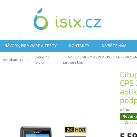
NÁVODY, FIRMWARE A TESTY
KONTAKTY
NAPIŠTE NÁM
Gitup™ /
Gitup™ / VIOFO A229 PLUS 3CH GPS 2026
Mo
ů
Autokamery
Viofo
hardwire kitu
Gitu
GPS
apli
podp
A504
Novink
Značk
5 5