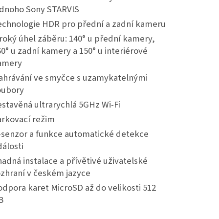
ednoho Sony STARVIS
echnologie HDR pro přední a zadní kameru
roký úhel záběru: 140° u přední kamery,
0° u zadní kamery a 150° u interiérové
amery
ahrávání ve smyčce s uzamykatelnými
oubory
stavěná ultrarychlá 5GHz Wi-Fi
arkovací režim
-senzor a funkce automatické detekce
álosti
adná instalace a přívětivé uživatelské
ozhraní v českém jazyce
dpora karet MicroSD až do velikosti 512
B