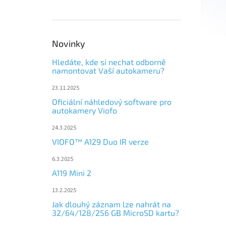
Novinky
Hledáte, kde si nechat odborně
namontovat Vaší autokameru?
23.11.2025
Oficiální náhledový software pro
autokamery Viofo
24.3.2025
VIOFO™ A129 Duo IR verze
6.3.2025
A119 Mini 2
13.2.2025
Jak dlouhý záznam lze nahrát na
32/64/128/256 GB MicroSD kartu?