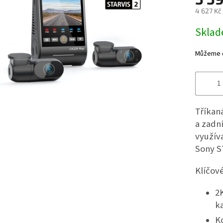
4 627 Kč
Měrná
Sklad
cena:
Můžeme do
Tříkan
a zadn
využív
Sony S
Klíčové
2K
k
K