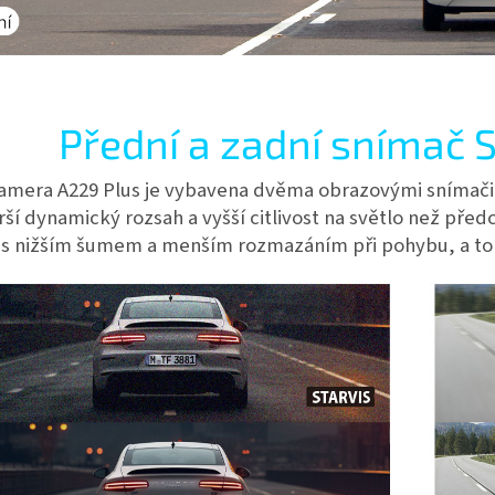
Přední a zadní snímač 
amera A229 Plus je vybavena dvěma obrazovými snímači 
irší dynamický rozsah a vyšší citlivost na světlo než př
í, s nižším šumem a menším rozmazáním při pohybu, a to