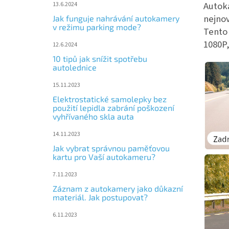
Autok
13.6.2024
nejnov
Jak funguje nahrávání autokamery
v režimu parking mode?
Tento 
1080P,
12.6.2024
10 tipů jak snížit spotřebu
autolednice
15.11.2023
Elektrostatické samolepky bez
použití lepidla zabrání poškození
vyhřívaného skla auta
14.11.2023
Jak vybrat správnou paměťovou
kartu pro Vaší autokameru?
7.11.2023
Záznam z autokamery jako důkazní
materiál. Jak postupovat?
6.11.2023