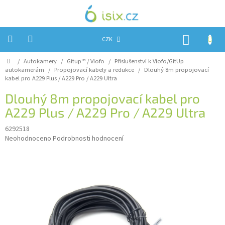
Přejít
na
obsah
NÁKUP
CZK
KOŠÍK
Domů
/
Autokamery
/
Gitup™ / Viofo
/
Příslušenství k Viofo/GitUp
Úvod
autokamerám
/
Propojovací kabely a redukce
/
Dlouhý 8m propojovací
kabel pro A229 Plus / A229 Pro / A229 Ultra
Reklamace?
Dlouhý 8m propojovací kabel pro
Obchodní
A229 Plus / A229 Pro / A229 Ultra
podmínky
6292518
Návody,
FIRMWARE
Průměrné
Neohodnoceno
Podrobnosti hodnocení
a
hodnocení
testy
produktu
je
Kontakty
0,0
z
Napište
5
nám
hvězdiček.
Hodnocení
obchodu