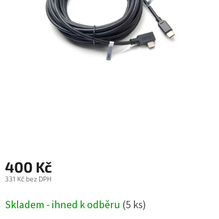
Autoledničky
Autokamery
Teleskopické
výsuvy
Sportovní
kamery
Příslušenství
kamer
Fitness
400 Kč
vybavení
331 Kč bez DPH
Webkamery
Měrná
Skladem - ihned k odběru
(5 ks)
cena:
Chytré
náramky