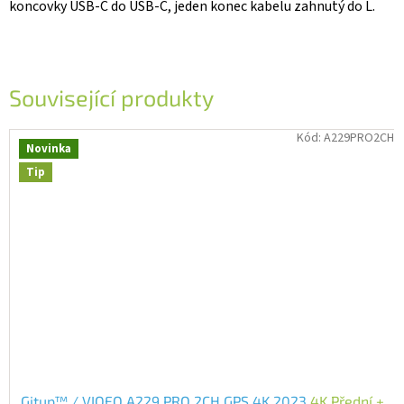
koncovky USB-C do USB-C, jeden konec kabelu zahnutý do L.
Související produkty
Kód:
A229PRO2CH
Novinka
Tip
Gitup™ / VIOFO A229 PRO 2CH GPS 4K 2023
4K Přední +