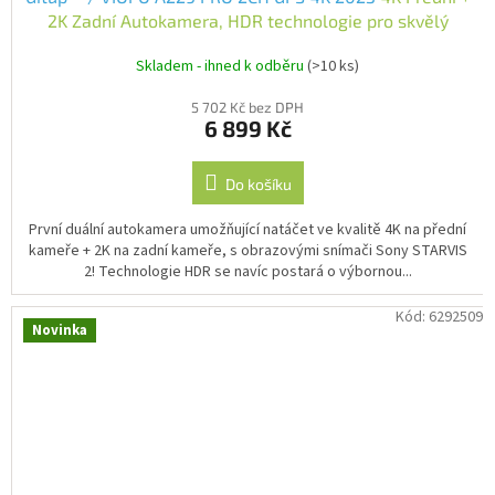
2K Zadní Autokamera, HDR technologie pro skvělý
obraz v noci CZ menu, CZ aplikace | Vylepšená verze
Skladem - ihned k odběru
(>10 ks)
2026
5 702 Kč bez DPH
6 899 Kč
Do košíku
První duální autokamera umožňující natáčet ve kvalitě 4K na přední
kameře + 2K na zadní kameře, s obrazovými snímači Sony STARVIS
2! Technologie HDR se navíc postará o výbornou...
Kód:
6292509
Novinka