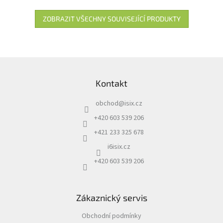
ZOBRAZIT VŠECHNY SOUVISEJÍCÍ PRODUKTY
Z
á
Kontakt
p
a
obchod
@
isix.cz
t
í
+420 603 539 206
+421 233 325 678
i6isix.cz
+420 603 539 206
Zákaznický servis
Obchodní podmínky