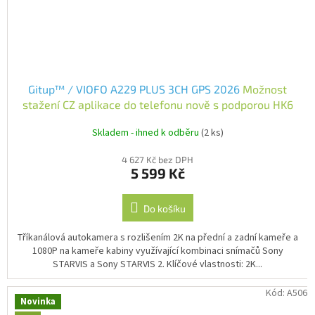
Gitup™ / VIOFO A229 PLUS 3CH GPS 2026
Možnost
stažení CZ aplikace do telefonu nově s podporou HK6
hardwire kitu
Skladem - ihned k odběru
(2 ks)
4 627 Kč bez DPH
5 599 Kč
Do košíku
Tříkanálová autokamera s rozlišením 2K na přední a zadní kameře a
1080P na kameře kabiny využívající kombinaci snímačů Sony
STARVIS a Sony STARVIS 2. Klíčové vlastnosti: 2K...
Kód:
A506
Novinka