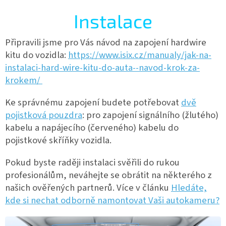
Instalace
Připravili jsme pro Vás návod na zapojení hardwire
kitu do vozidla:
https://www.isix.cz/manualy/jak-na-
instalaci-hard-wire-kitu-do-auta--navod-krok-za-
krokem/
Ke správnému zapojení budete potřebovat
dvě
pojistková pouzdra
: pro zapojení signálního (žlutého)
kabelu a napájecího (červeného) kabelu do
pojistkové skříňky vozidla
.
Pokud byste raději instalaci svěřili do rukou
profesionálům, neváhejte se obrátit na některého z
našich ověřených partnerů. Více v článku
Hledáte,
kde si nechat odborně namontovat Vaši autokameru?