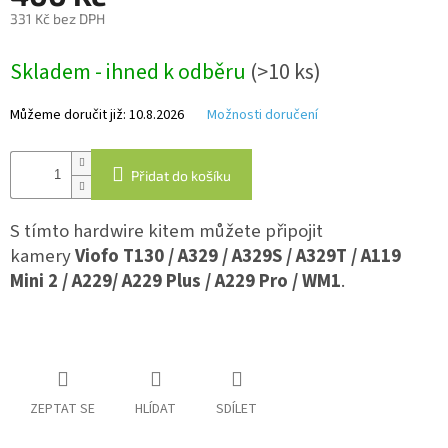
331 Kč bez DPH
Měrná
IP
Skladem - ihned k odběru
(>10 ks)
kamery
cena:
Můžeme doručit již:
10.8.2026
Možnosti doručení
Přidat do košíku
S tímto hardwire kitem můžete připojit
kamery
Viofo T130 / A329 / A329S / A329T / A119
Mini 2 / A229/ A229 Plus / A229 Pro / WM1
.
ZEPTAT SE
HLÍDAT
SDÍLET