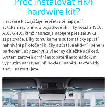
Proč instalovat HK4
hardwire kit?
Hardwire kit zajišťuje nepřetržité napájení
autokamery přímo z pojistkové skříňky vozidla (VCC,
ACC, GND), čímž nahrazuje nabíjení přes zásuvku
zapalovače. Díky tomu kamera automaticky spustí
nahrávání při otočení klíčky a zůstává aktivní i během
parkování, aby zachytila všechny důležité události.
Systém zároveň chrání autobaterii automatickým
vypnutím nahrávání při poklesu napětí, takže vždy
znovu nastartujete.