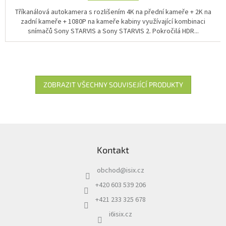
Tříkanálová autokamera s rozlišením 4K na přední kameře + 2K na
zadní kameře + 1080P na kameře kabiny využívající kombinaci
snímačů Sony STARVIS a Sony STARVIS 2. Pokročilá HDR...
ZOBRAZIT VŠECHNY SOUVISEJÍCÍ PRODUKTY
Z
á
Kontakt
p
a
obchod
@
isix.cz
t
í
+420 603 539 206
+421 233 325 678
i6isix.cz