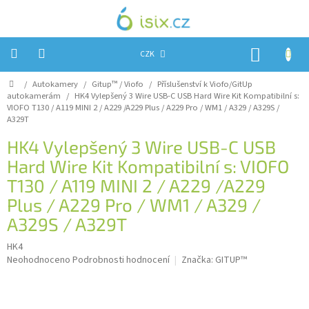
Přejít
na
obsah
NÁKUP
CZK
KOŠÍK
Domů
/
Autokamery
/
Gitup™ / Viofo
/
Příslušenství k Viofo/GitUp
Úvod
autokamerám
/
HK4 Vylepšený 3 Wire USB-C USB Hard Wire Kit
Kompatibilní s:
VIOFO T130 / A119 MINI 2 / A229 /A229 Plus / A229 Pro / WM1 / A329 / A329S /
Reklamace?
A329T
Obchodní
HK4 Vylepšený 3 Wire USB-C USB
podmínky
Hard Wire Kit
Kompatibilní s: VIOFO
Návody,
T130 / A119 MINI 2 / A229 /A229
FIRMWARE
a
Plus / A229 Pro / WM1 / A329 /
testy
A329S / A329T
Kontakty
HK4
Průměrné
Neohodnoceno
Podrobnosti hodnocení
Značka:
GITUP™
Napište
nám
hodnocení
produktu
je
Hodnocení
obchodu