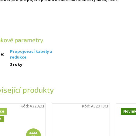
ňkové parametry
Propojovací kabely a
ie
:
redukce
2 roky
isející produkty
Kód:
A3292CH
Kód:
A329T3CH
ce
Novin
p
8 400
Kč