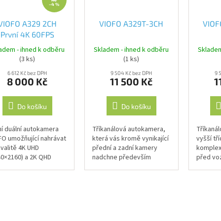
–4 %
VIOFO A329 2CH
VIOFO A329T-3CH
VIOF
První 4K 60FPS
ední a 2K zadní Wi-
adem - ihned k odběru
Skladem - ihned k odběru
Skladem
 6 autokamera HDR,
(3 ks)
(1 ks)
nzor Sony STARVIS
6 612 Kč bez DPH
9 504 Kč bez DPH
9 
podpora nahrávání
8 000 Kč
11 500 Kč
1
na externí SSD
úložiště
Do košíku
Do košíku
ní duální autokamera
Tříkanálová autokamera,
Tříkaná
FO umožňující nahrávat
která vás kromě vynikající
vyšší tří
kvalitě 4K UHD
přední a zadní kamery
komplex
40×2160) a 2K QHD
nadchne především
před voz
48×1080) Klíčové
kamerou s teleobjektivem
kabiny i
tnosti: 4K přední a 2K
s 4x optickým zoomem
vybaven
ní kamera Prémiové
schopnou zachytit i velmi
Sony Sta
ače...
vzdálené...
rozlišení