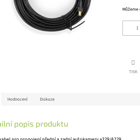
hvězdiče
Můžeme do
TISK
Hodnocení
Diskuze
ilní popis produktu
kabel pro propojení přední a zadní autokamery a329/A229