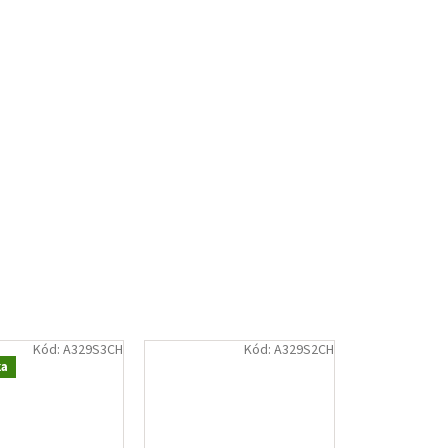
Kód:
A329S3CH
Kód:
A329S2CH
ka