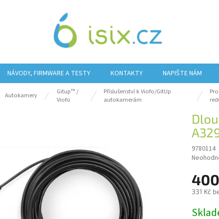
NÁVODY, FIRMWARE A TESTY
KONTAKTY
NAPIŠTE NÁM
Gitup™ /
Příslušenství k Viofo/GitUp
Pro
ů
Autokamery
Viofo
autokamerám
red
Dlou
A32
9780114
Průměrn
Neohodn
hodnocen
400
produktu
je
331 Kč b
0,0
z
Měrná
Sklad
5
cena: