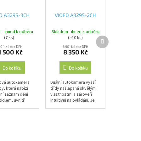
O A329S-3CH
VIOFO A329S-2CH
 - ihned k odběru
Skladem - ihned k odběru
(7 ks)
(>10 ks)
Další
produkt
504 Kč bez DPH
6 901 Kč bez DPH
1 500 Kč
8 350 Kč
Do košíku
Do košíku
lová autokamera
Duální autokamera vyšší
dy, která nabízí
třídy našlapaná skvělými
ní záznam dění
vlastnostmi a zároveň
idlem, uvnitř
intuitivní na ovládání. Je
 za vozidlem. Je
vybavena dvěma snímači
a třemi snímači
Sony Starvis 2 s
rvis 2 s
rozlišením 4K pro přední a
m 4K...
2K pro zadní...