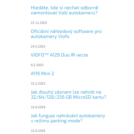
Hledáte, kde si nechat odborně
namontovat Vaší autokameru?
23.11.2025
Oficiální náhledový software pro
autokamery Viofo
24.3.2025
VIOFO™ A129 Duo IR verze
6.3.2025
A119 Mini 2
13.2.2025
Jak dlouhý záznam lze nahrát na
32/64/128/256 GB MicroSD kartu?
13.6.2024
Jak funguje nahrávání autokamery
v režimu parking mode?
12.6.2024