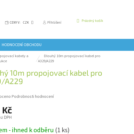
NÁKUPNÍ
Prázdný košík
CENY V:
CZK
Přihlášení
KOŠÍK
HODNOCENÍ OBCHODU
pojovací kabely a
Dlouhý 10m propojovací kabel pro
ukce
A329/A229
hý 10m propojovací kabel pro
9/A229
é
oceno
Podrobnosti hodnocení
í
 Kč
ez DPH
em - ihned k odběru
(1 ks)