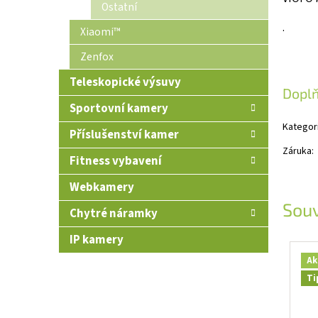
Ostatní
.
Xiaomi™
Zenfox
Teleskopické výsuvy
Dopl
Sportovní kamery
Kategor
Příslušenství kamer
Záruka
:
Fitness vybavení
Webkamery
Souv
Chytré náramky
IP kamery
Ak
Ti