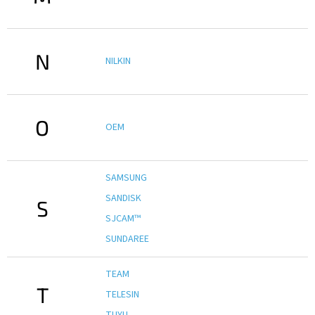
N
NILKIN
O
OEM
SAMSUNG
SANDISK
S
SJCAM™
SUNDAREE
TEAM
T
TELESIN
TUYU