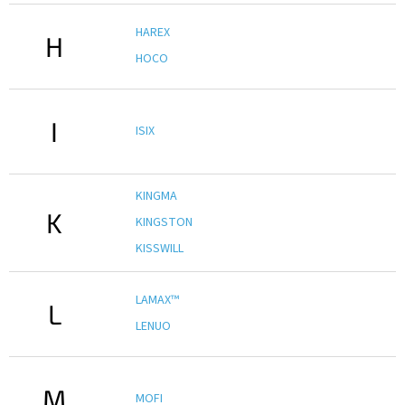
HAREX
H
IP
HOCO
kamery
I
ISIX
KINGMA
K
KINGSTON
KISSWILL
LAMAX™
L
LENUO
M
MOFI