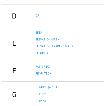
Autoledničky
D
DJI
Autokamery
Teleskopické
EKEN
výsuvy
ELEVATION MASK
E
Sportovní
ELEVATION TRAINING MASK
kamery
ELTRINEX
Příslušenství
kamer
FAT GRIPZ
F
FEIYU TECH
Fitness
vybavení
GENUINE (APPLE)
G
Webkamery
GITUP™
GOPRO
Chytré
náramky