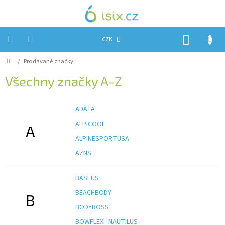
Přejít
na
obsah
NÁKUP
CZK
KOŠÍK
Domů
/
Prodávané značky
Úvod
Všechny značky A-Z
Reklamace?
Obchodní
ADATA
podmínky
ALPICOOL
A
Návody,
FIRMWARE
ALPINESPORTUSA
a
testy
AZNS
Kontakty
BASEUS
Napište
BEACHBODY
B
nám
BODYBOSS
Hodnocení
BOWFLEX - NAUTILUS
obchodu