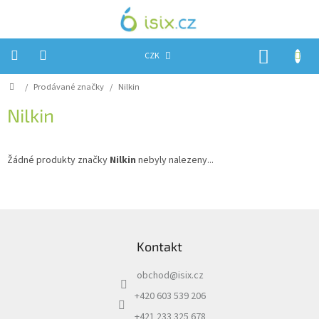
Přejít
na
obsah
NÁKUP
CZK
KOŠÍK
Domů
/
Prodávané značky
/
Nilkin
Úvod
Nilkin
Reklamace?
Obchodní
podmínky
Žádné produkty značky
Nilkin
nebyly nalezeny...
Návody,
FIRMWARE
a
testy
Z
á
Kontakty
Kontakt
p
a
Napište
obchod
@
isix.cz
t
nám
í
+420 603 539 206
Hodnocení
+421 233 325 678
obchodu