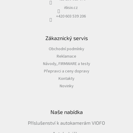
i6isix.cz
Autoledničky
+420 603 539 206
Autokamery
Zákaznický servis
Teleskopické
výsuvy
Obchodní podmínky
Sportovní
Reklamace
kamery
Návody, FIRMWARE a testy
Přepravci a ceny dopravy
Příslušenství
Kontakty
kamer
Novinky
Fitness
vybavení
Naše nabídka
Webkamery
Příslušenství k autokamerám VIOFO
Chytré
náramky