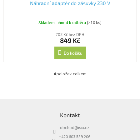
Náhradní adaptér do zásuvky 230 V
Skladem - ihned k odběru
(>10 ks)
702 Kč bez DPH
849 Kč
Do košíku
4
položek celkem
O
v
l
á
d
Z
a
á
c
Kontakt
p
í
a
p
obchod
@
isix.cz
t
r
í
v
+420 603 539 206