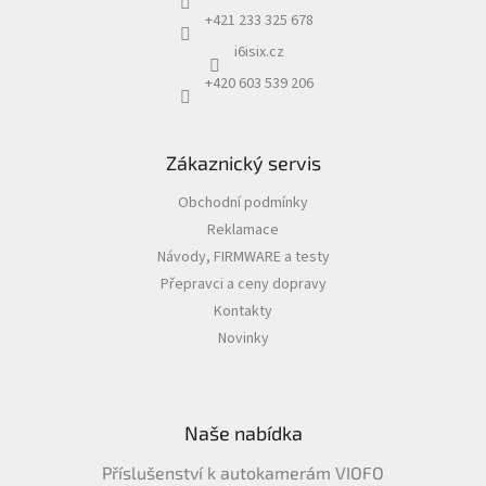
k
+421 233 325 678
y
v
i6isix.cz
ý
+420 603 539 206
p
i
s
u
Zákaznický servis
Obchodní podmínky
Reklamace
Návody, FIRMWARE a testy
Přepravci a ceny dopravy
Kontakty
Novinky
Naše nabídka
Příslušenství k autokamerám VIOFO