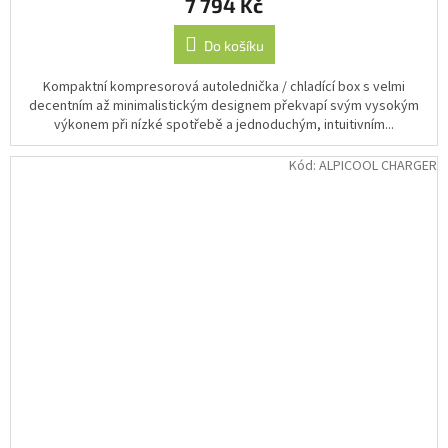
7 794 Kč
Do košíku
Kompaktní kompresorová autolednička / chladící box s velmi
decentním až minimalistickým designem překvapí svým vysokým
výkonem při nízké spotřebě a jednoduchým, intuitivním...
Kód:
ALPICOOL CHARGER