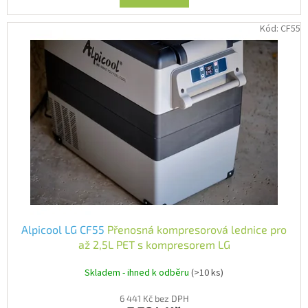
Kód:
CF55
Alpicool LG CF55
Přenosná kompresorová lednice pro
až 2,5L PET s kompresorem LG
Skladem - ihned k odběru
(>10 ks)
6 441 Kč bez DPH