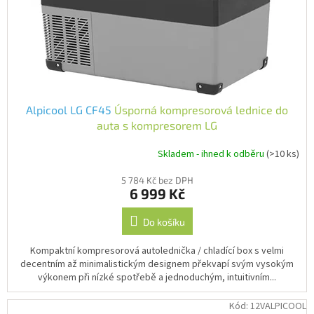
o
k
d
t
Autoledničky
u
ů
Autokamery
k
t
ů
Teleskopické
výsuvy
Alpicool LG CF45
Úsporná kompresorová lednice do
auta s kompresorem LG
Sportovní
kamery
Skladem - ihned k odběru
(>10 ks)
Průměrné
hodnocení
Příslušenství
5 784 Kč bez DPH
produktu
kamer
6 999 Kč
je
4,7
z
Do košíku
Fitness
5
vybavení
hvězdiček.
Kompaktní kompresorová autolednička / chladící box s velmi
decentním až minimalistickým designem překvapí svým vysokým
Webkamery
výkonem při nízké spotřebě a jednoduchým, intuitivním...
Chytré
Kód:
12VALPICOOL
náramky