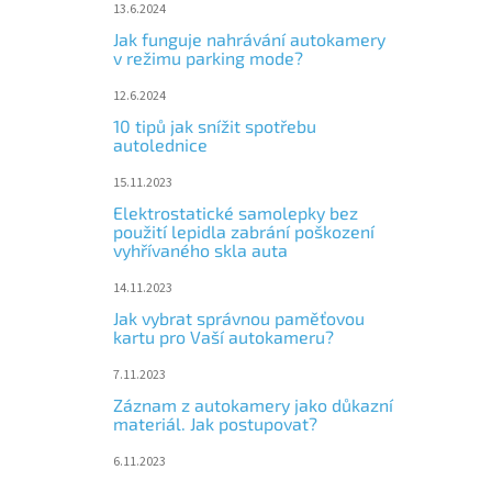
13.6.2024
Jak funguje nahrávání autokamery
v režimu parking mode?
12.6.2024
10 tipů jak snížit spotřebu
autolednice
15.11.2023
Elektrostatické samolepky bez
použití lepidla zabrání poškození
vyhřívaného skla auta
14.11.2023
Jak vybrat správnou paměťovou
kartu pro Vaší autokameru?
7.11.2023
Záznam z autokamery jako důkazní
materiál. Jak postupovat?
6.11.2023