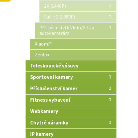
n
2K (1440P)
e
Full HD (1080P)
l
Příslušenství k Viofo/GitUp
autokamerám
Xiaomi™
Zenfox
Teleskopické výsuvy
Sportovní kamery
Příslušenství kamer
Fitness vybavení
Webkamery
Chytré náramky
IP kamery