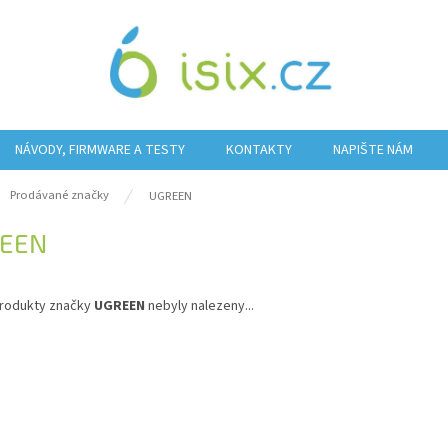
NÁVODY, FIRMWARE A TESTY
KONTAKTY
NAPIŠTE NÁM
ů
Prodávané značky
UGREEN
EEN
rodukty značky
UGREEN
nebyly nalezeny...