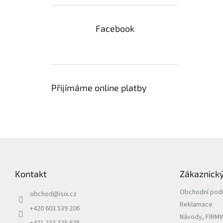
Facebook
Přijímáme online platby
Z
á
p
Kontakt
Zákaznický
a
t
Obchodní pod
obchod
@
isix.cz
í
Reklamace
+420 603 539 206
Návody, FIRMW
+421 233 325 678