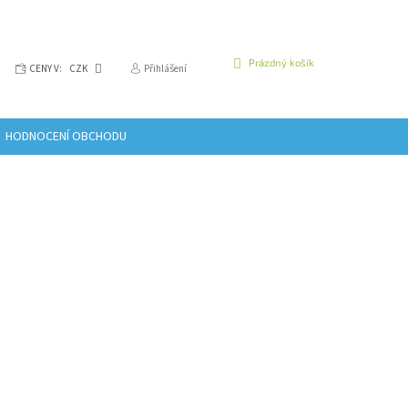
NÁKUPNÍ
Prázdný košík
CENY V:
CZK
Přihlášení
KOŠÍK
HODNOCENÍ OBCHODU