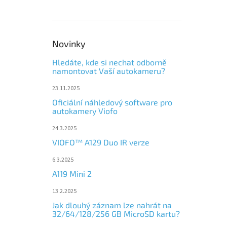
Novinky
Hledáte, kde si nechat odborně
namontovat Vaší autokameru?
23.11.2025
Oficiální náhledový software pro
autokamery Viofo
24.3.2025
VIOFO™ A129 Duo IR verze
6.3.2025
A119 Mini 2
13.2.2025
Jak dlouhý záznam lze nahrát na
32/64/128/256 GB MicroSD kartu?