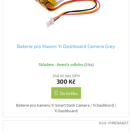
o
k
d
t
Autoledničky
u
ů
Autokamery
k
t
ů
Teleskopické
výsuvy
Baterie pro Xiaomi Yi Dashboard Camera Grey
Sportovní
kamery
Skladem - ihned k odběru
(3 ks)
Příslušenství
248 Kč bez DPH
kamer
300 Kč
Do košíku
Fitness
vybavení
Baterie pro kameru Yi Smart Dash Camera / Yi Dashbord /
Yi Dashboard
Webkamery
Kód:
VYMENABAT
Chytré
náramky