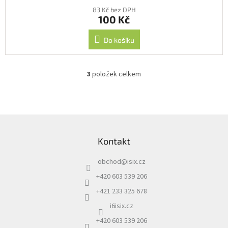
83 Kč bez DPH
100 Kč
Do košíku
3
položek celkem
O
v
l
á
d
Z
a
á
c
Kontakt
p
í
a
p
obchod
@
isix.cz
t
r
í
v
+420 603 539 206
k
+421 233 325 678
y
v
i6isix.cz
ý
+420 603 539 206
p