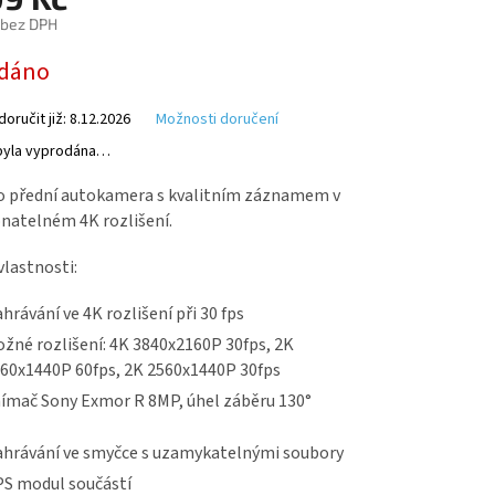
5,0
 bez DPH
z
5
dáno
hvězdiček.
ručit již:
8.12.2026
Možnosti doručení
byla vyprodána…
o přední autokamera s kvalitním záznamem v
natelném 4K rozlišení.
vlastnosti:
hrávání ve 4K rozlišení při 30 fps
žné rozlišení: 4K 3840x2160P 30fps, 2K
60x1440P 60fps, 2K 2560x1440P 30fps
ímač Sony Exmor R 8MP, úhel záběru 130°
hrávání ve smyčce s uzamykatelnými soubory
S modul součástí