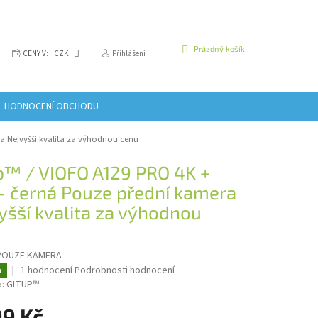
NÁKUPNÍ
Prázdný košík
CENY V:
CZK
Přihlášení
KOŠÍK
HODNOCENÍ OBCHODU
ra
Nejvyšší kvalita za výhodnou cenu
p™ / VIOFO A129 PRO 4K +
- černá Pouze přední kamera
yšší kvalita za výhodnou
u
 POUZE KAMERA
Průměrné
1 hodnocení
Podrobnosti hodnocení
a
hodnocení
a:
GITUP™
produktu
je
99 Kč