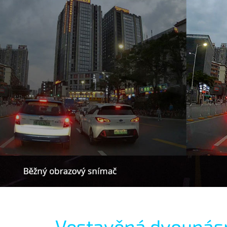
Vestavěná dvoupás