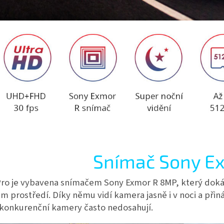
Snímač Sony E
ro je vybavena snímačem Sony Exmor R 8MP, který dokáže 
 prostředí. Díky němu vidí kamera jasně i v noci a přin
 konkurenční kamery často nedosahují.