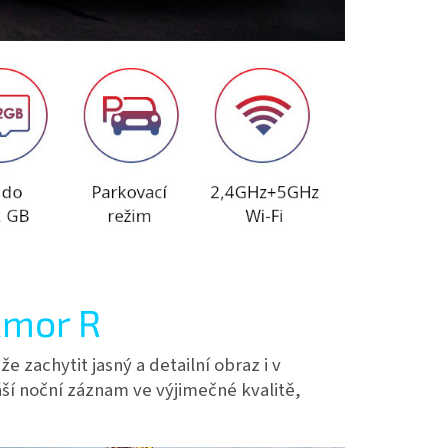
xmor R
zachytit jasný a detailní obraz i v
áší noční záznam ve výjimečné kvalitě,