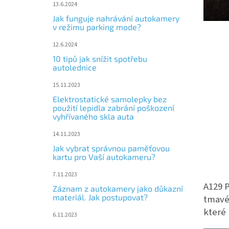
13.6.2024
Jak funguje nahrávání autokamery
v režimu parking mode?
12.6.2024
10 tipů jak snížit spotřebu
autolednice
15.11.2023
Elektrostatické samolepky bez
použití lepidla zabrání poškození
vyhřívaného skla auta
14.11.2023
Jak vybrat správnou paměťovou
kartu pro Vaší autokameru?
7.11.2023
A129 P
Záznam z autokamery jako důkazní
materiál. Jak postupovat?
tmavém
které
6.11.2023