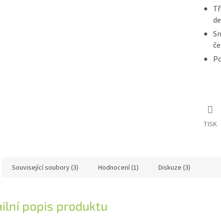
Tř
de
Sn
če
Po
TISK
Související soubory (3)
Hodnocení (1)
Diskuze (3)
ilní popis produktu