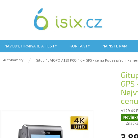
NÁVODY, FIRMWARE A TESTY
KONTAKTY
NAPIŠTE NÁM
ů
Autokamery
Gitup™ / VIOFO A129 PRO 4K + GPS - černá Pouze přední kame
Gitu
GPS 
Nejv
cen
A129 4K
Novink
Značk
3 8