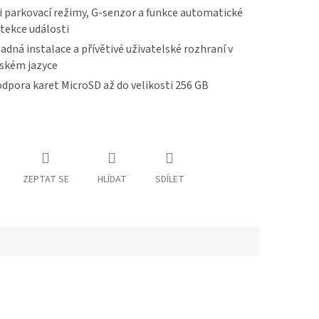
i parkovací režimy, G-senzor a funkce automatické
tekce události
adná instalace a přívětivé uživatelské rozhraní v
ském jazyce
dpora karet MicroSD až do velikosti 256 GB
ZEPTAT SE
HLÍDAT
SDÍLET