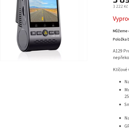
3 222 Kč
Měrná
Vypro
cena:
Můžeme do
Položka 
A129 Pr
nepřeko
Klíčové 
Na
Mo
25
Sn
Na
GP