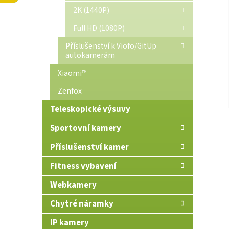
n
2K (1440P)
e
Full HD (1080P)
l
Příslušenství k Viofo/GitUp
autokamerám
Xiaomi™
Zenfox
Teleskopické výsuvy
Sportovní kamery
Příslušenství kamer
Fitness vybavení
Webkamery
Chytré náramky
IP kamery