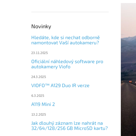
Novinky
Hledáte, kde si nechat odborně
namontovat Vaší autokameru?
23.11.2025
Oficiální náhledový software pro
autokamery Viofo
24.3.2025
VIOFO™ A129 Duo IR verze
6.3.2025
A119 Mini 2
13.2.2025
Jak dlouhý záznam lze nahrát na
32/64/128/256 GB MicroSD kartu?