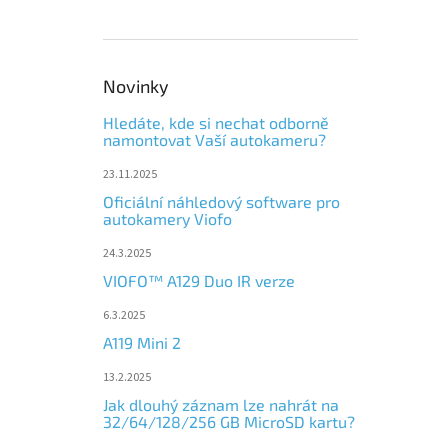
Novinky
Hledáte, kde si nechat odborně
namontovat Vaší autokameru?
23.11.2025
Oficiální náhledový software pro
autokamery Viofo
24.3.2025
VIOFO™ A129 Duo IR verze
6.3.2025
A119 Mini 2
13.2.2025
Jak dlouhý záznam lze nahrát na
32/64/128/256 GB MicroSD kartu?