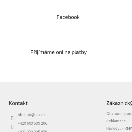
Facebook
Přijímáme online platby
Z
á
p
Kontakt
Zákaznický
a
t
Obchodní pod
obchod
@
isix.cz
í
Reklamace
+420 603 539 206
Návody, FIRMW
+421 233 325 678