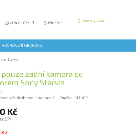
NÁKUPNÍ
Prázdný košík
CENY V:
CZK
Přihlášení
KOŠÍK
HODNOCENÍ OBCHODU
ony Starvis
 pouze zadní kamera se
orem Sony Starvis
29
é
oceno
Podrobnosti hodnocení
Značka:
GITUP™
í
0 Kč
ez DPH
taz