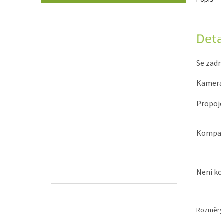
Popis
Deta
Se zadn
Kamera 
Propoje
Kompati
Není ko
Rozměry