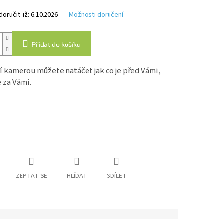
k.
ručit již:
6.10.2026
Možnosti doručení
Přidat do košíku
í kamerou můžete natáčet jak co je před Vámi,
e za Vámi.
ZEPTAT SE
HLÍDAT
SDÍLET