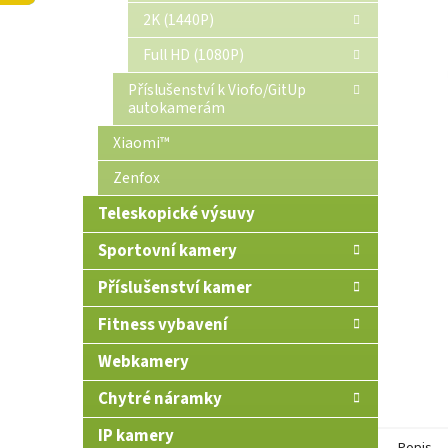
n
2K (1440P)
e
Full HD (1080P)
l
Příslušenství k Viofo/GitUp
autokamerám
Xiaomi™
Zenfox
Teleskopické výsuvy
Sportovní kamery
Příslušenství kamer
Fitness vybavení
Webkamery
Chytré náramky
IP kamery