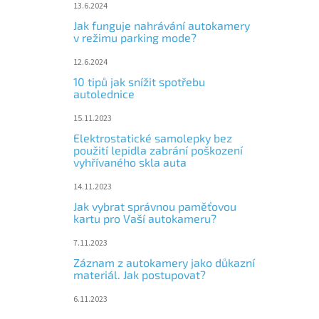
13.6.2024
Jak funguje nahrávání autokamery
v režimu parking mode?
12.6.2024
10 tipů jak snížit spotřebu
autolednice
15.11.2023
Elektrostatické samolepky bez
použití lepidla zabrání poškození
vyhřívaného skla auta
14.11.2023
Jak vybrat správnou paměťovou
kartu pro Vaší autokameru?
7.11.2023
Záznam z autokamery jako důkazní
materiál. Jak postupovat?
6.11.2023