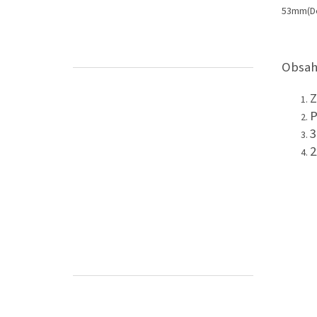
53mm(Dé
Obsah
Z
P
3
2