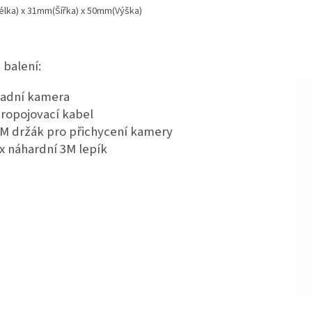
lka) x 31mm(Šířka) x 50mm(Výška)
 balení:
adní kamera
ropojovací kabel
M držák pro přichycení kamery
x náhardní 3M lepík