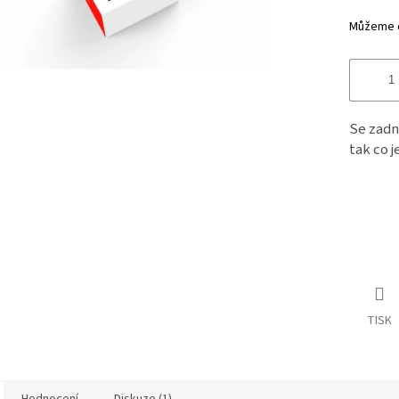
hvězdiče
Můžeme do
Se zadn
tak co j
TISK