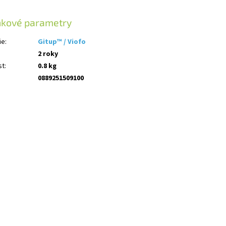
ňkové parametry
ie
:
Gitup™ / Viofo
2 roky
st
:
0.8 kg
0889251509100