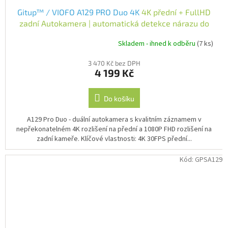
Gitup™ / VIOFO A129 PRO Duo 4K
4K přední + FullHD
zadní Autokamera | automatická detekce nárazu do
vozidla
Skladem - ihned k odběru
(7 ks)
Průměrné
hodnocení
3 470 Kč bez DPH
produktu
4 199 Kč
je
4,0
z
Do košíku
5
hvězdiček.
A129 Pro Duo - duální autokamera s kvalitním záznamem v
nepřekonatelném 4K rozlišení na přední a 1080P FHD rozlišení na
zadní kameře. Klíčové vlastnosti: 4K 30FPS přední...
Kód:
GPSA129