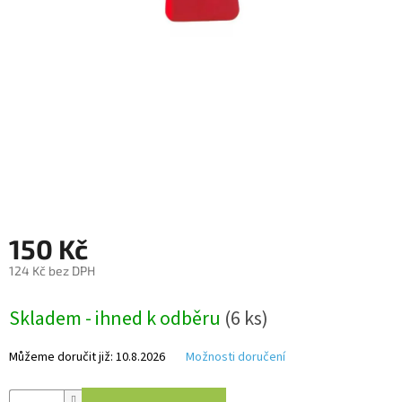
Autoledničky
Autokamery
Teleskopické
výsuvy
Sportovní
kamery
Příslušenství
150 Kč
kamer
124 Kč bez DPH
Fitness
Měrná
vybavení
Skladem - ihned k odběru
(6 ks)
cena:
Webkamery
Můžeme doručit již:
10.8.2026
Možnosti doručení
Chytré
náramky