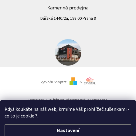
Kamenná prodejna
Dářská 1440/2a, 198 00 Praha 9
Vytvořil Shoptet
&
Copyright 2026
isix.cz
. Všechna práva vyhrazena.
Když koukáte na náš web, krmíme Váš prohlížeč sušenkami.
-
co to je cookie ?
.
Důležité upozornění:
Nezapomeňte určitě ve vašem bankovnictví vybrat jako typ platby
Okamžitá platba
.
Nastavení
Jinak bude vaše platba automaticky odeslána jako obyčejná