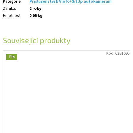
Kategorie
:
Příslušenství k Viofo/GitUp autokamerám
Záruka
:
2 roky
Hmotnost
:
0.05 kg
Související produkty
Kód:
6291695
Tip