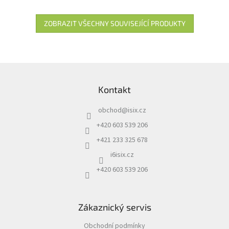
ZOBRAZIT VŠECHNY SOUVISEJÍCÍ PRODUKTY
Z
á
Kontakt
p
a
obchod
@
isix.cz
t
í
+420 603 539 206
+421 233 325 678
i6isix.cz
+420 603 539 206
Zákaznický servis
Obchodní podmínky