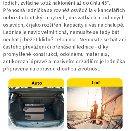
lodích, zvládne totiž naklonění až do úhlu 45°.
Přenosná lednička se rovněž osvědčila v kancelářích
nebo studentských bytech, na svatbách a rodinných
oslavách, či jako rozšíření kapacity u vás na chalupě.
Lednice je navíc velmi tichá, nemusíte se tedy bát
nechat ji běžet klidně celou noc. Nemusíte se bát ani
častého převážení či přenášení lednice - díky
promyšlené konstrukci, odolnému materiálu,
antikorozní úpravě a masivním držadlům je lednička
připravena na opravdu dlouhou životnost.