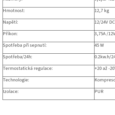
Hmotnost:
12,7 kg
Napětí:
12/24V DC
Příkon:
3,75A /12
Spotřeba při sepnutí:
45 W
Spotřeba/24h:
0.2kw.h/2
Termostatická regulace:
+20 až -20
Technologie:
Kompreso
Izolace:
PUR