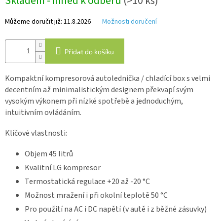
Skladem - ihned k odběru
(>10 ks)
Můžeme doručit již:
11.8.2026
Možnosti doručení
IP
kamery
Přidat do košíku
Kompaktní kompresorová autolednička / chladící box s velmi
decentním až minimalistickým designem překvapí svým
vysokým výkonem při nízké spotřebě a jednoduchým,
intuitivním ovládáním.
Klíčové vlastnosti:
Objem 45 litrů
Kvalitní LG kompresor
Termostatická regulace +20 až -20 °C
Možnost mražení i při okolní teplotě
50 °
C
Pro použití na AC i DC napětí (v autě i z běžné zásuvky)