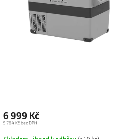
Autoledničky
Autokamery
Teleskopické
výsuvy
Sportovní
kamery
Příslušenství
kamer
Fitness
vybavení
6 999 Kč
Webkamery
5 784 Kč bez DPH
Měrná
Chytré
cena:
náramky