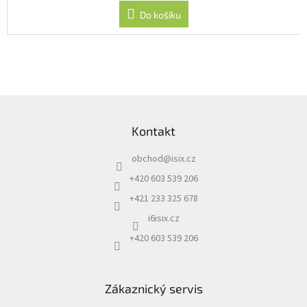
Do košíku
Z
á
Kontakt
p
a
obchod
@
isix.cz
t
í
+420 603 539 206
+421 233 325 678
i6isix.cz
+420 603 539 206
Zákaznický servis