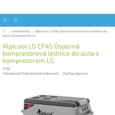
Přejít
na
obsah
Domů
/
Autoledničky
/
Alpicool LG CF45
Úsporná kompresorová lednice do
Úvod
auta s kompresorem LG
Reklamace?
Alpicool LG CF45
Úsporná
kompresorová lednice do auta s
Obchodní
podmínky
kompresorem LG
Návody,
CF45
FIRMWARE
Průměrné
a
3 hodnocení
Podrobnosti hodnocení
Značka:
Alpicool
testy
hodnocení
produktu
Kontakty
je
4,7
Napište
z
nám
5
hvězdiček.
Hodnocení
obchodu