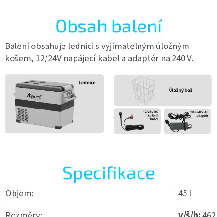
Obsah balení
Balení obsahuje lednici s vyjímatelným úložným
košem, 12/24V napájecí kabel a adaptér na 240 V.
Specifikace
Objem:
45 l
Rozměry:
v/š/h:
462