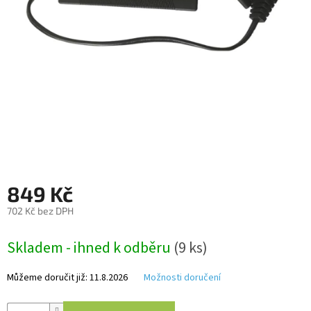
Autoledničky
Autokamery
Teleskopické
výsuvy
Sportovní
kamery
Příslušenství
kamer
849 Kč
702 Kč bez DPH
Fitness
Měrná
vybavení
Skladem - ihned k odběru
(9 ks)
cena:
Webkamery
Můžeme doručit již:
11.8.2026
Možnosti doručení
Chytré
náramky