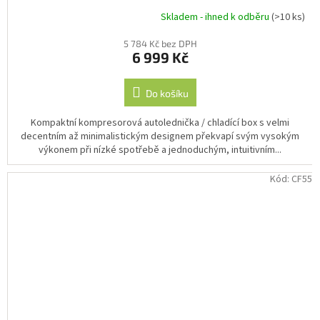
Skladem - ihned k odběru
(>10 ks)
Průměrné
hodnocení
5 784 Kč bez DPH
produktu
6 999 Kč
je
4,7
z
Do košíku
5
hvězdiček.
Kompaktní kompresorová autolednička / chladící box s velmi
decentním až minimalistickým designem překvapí svým vysokým
výkonem při nízké spotřebě a jednoduchým, intuitivním...
Kód:
CF55