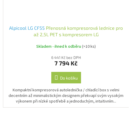
Alpicool LG CF55
Přenosná kompresorová lednice pro
až 2,5L PET s kompresorem LG
Skladem - ihned k odběru
(>10 ks)
6 441 Kč bez DPH
7 794 Kč
Do košíku
Kompaktní kompresorová autolednička / chladící box s velmi
decentním až minimalistickým designem překvapí svým vysokým
výkonem při nízké spotřebě a jednoduchým, intuitivním...