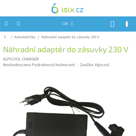
Přejít
na
obsah
NÁKUP
CZK
KOŠÍK
Domů
/
Autoledničky
/
Náhradní adaptér do zásuvky 230 V
Úvod
Náhradní adaptér do zásuvky 230 V
Reklamace?
ALPICOOL CHARGER
Obchodní
Průměrné
Neohodnoceno
Podrobnosti hodnocení
Značka:
Alpicool
podmínky
hodnocení
produktu
Návody,
je
FIRMWARE
a
0,0
testy
z
5
Kontakty
hvězdiček.
Napište
nám
Hodnocení
obchodu