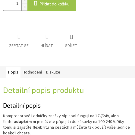
Přidat do košíku
IP
kamery
ZEPTAT SE
HLÍDAT
SDÍLET
Popis
Hodnocení
Diskuze
Detailní popis produktu
Detailní popis
Kompresorové Ledničky značky Alpicool fungují na 12V/24V, ale s
tímto
adaptérem
je můžete připojit i do zásuvky na 100-240 V. Díky
tomu si zajistíte flexibilitu na cestách a můžete tak použít vaše lednice
kdekoli chcete.