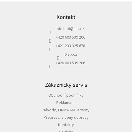
Z
á
Kontakt
p
a
obchod
@
isix.cz
t
í
+420 603 539 206
+421 233 325 678
i6isix.cz
+420 603 539 206
Zákaznický servis
Obchodní podmínky
Reklamace
Návody, FIRMWARE a testy
Přepravci a ceny dopravy
Kontakty