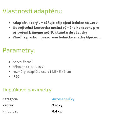
Vlastnosti adaptéru:
Adaptér, který umožňuje připojení lednice na 230 V.
Odpojitelná koncovka možná výměna koncovky pro
připojení k jinému než EU standardu zásuvky
Vhodné pro kompresorové ledničky značky Alpicool
.
Parametry:
barva: černá
připojení: 100 - 240 V
rozměry adaptéru cca. : 12,5 x 5 x 3 cm
IP20
Doplňkové parametry
Kategorie
:
Autoledničky
Záruka
:
2 roky
Hmotnost
:
0.4 kg