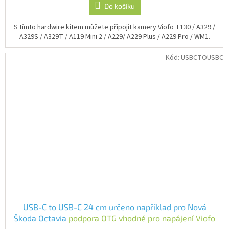
Do košíku
S tímto hardwire kitem můžete připojit kamery Viofo T130 / A329 /
A329S / A329T / A119 Mini 2 / A229/ A229 Plus / A229 Pro / WM1.
Kód:
USBCTOUSBC
USB-C to USB-C 24 cm určeno například pro Nová
Škoda Octavia
podpora OTG vhodné pro napájení Viofo