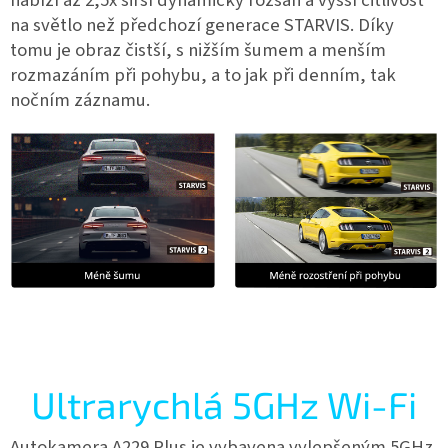
na světlo než předchozí generace STARVIS. Díky
tomu je obraz čistší, s nižším šumem a menším
rozmazáním při pohybu, a to jak při denním, tak
nočním záznamu.
Ultrarychlá 5GHz Wi-Fi
Autokamera A229 Plus je vybavena vylepšeným 5GHz