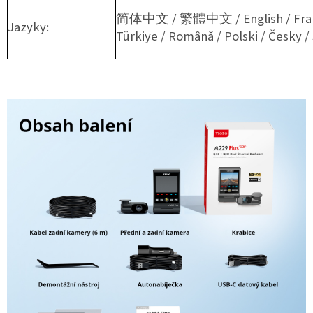
简体中文 / 繁體中文 / English / Français
Jazyky:
Türkiye / Română / Polski / Česky 