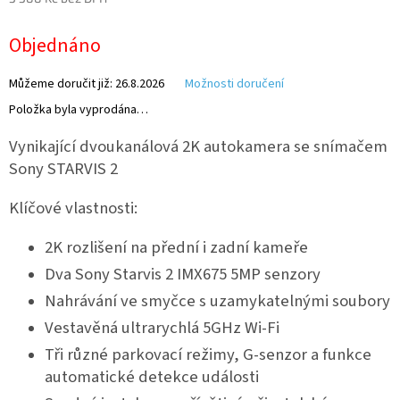
Měrná
Objednáno
cena:
IP
kamery
Můžeme doručit již:
26.8.2026
Možnosti doručení
Položka byla vyprodána…
Vynikající dvoukanálová 2K autokamera se snímačem
Sony STARVIS 2
Klíčové vlastnosti:
2K rozlišení na přední i zadní kameře
Dva Sony Starvis 2 IMX675 5MP senzory
Nahrávání ve smyčce s uzamykatelnými soubory
Vestavěná ultrarychlá 5GHz Wi-Fi
Tři různé parkovací režimy,
G-senzor a funkce
automatické detekce události