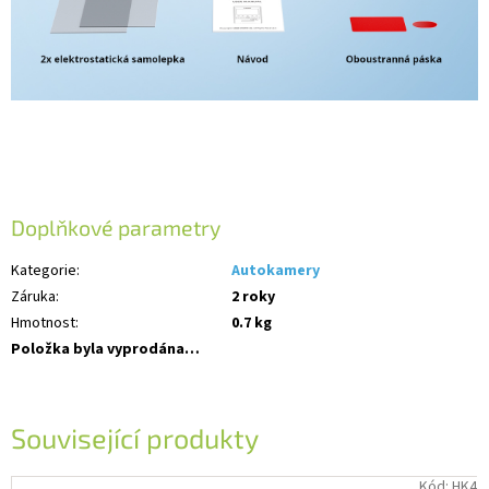
Doplňkové parametry
Kategorie
:
Autokamery
Záruka
:
2 roky
Hmotnost
:
0.7 kg
Položka byla vyprodána…
Související produkty
Kód:
HK4