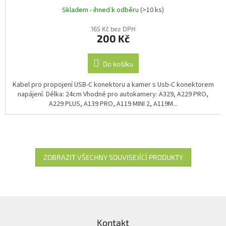
kamer
Skladem - ihned k odběru
(>10 ks)
165 Kč bez DPH
200 Kč
Do košíku
Kabel pro propojení USB-C konektoru a kamer s Usb-C konektorem
napájení. Délka: 24cm Vhodné pro autokamery: A329, A229 PRO,
A229 PLUS, A139 PRO, A119 MINI 2, A119M...
ZOBRAZIT VŠECHNY SOUVISEJÍCÍ PRODUKTY
Z
á
Kontakt
p