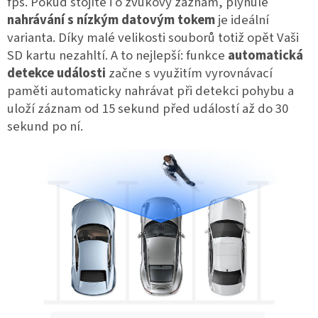
fps. Pokud stojíte i o zvukový záznam, plynulé
nahrávání s nízkým datovým tokem
je ideální
varianta. Díky malé velikosti souborů totiž opět Vaši
SD kartu nezahltí. A to nejlepší: funkce
automatická
detekce události
začne s využitím vyrovnávací
paměti automaticky nahrávat při detekci pohybu a
uloží záznam od 15 sekund před událostí až do 30
sekund po ní.