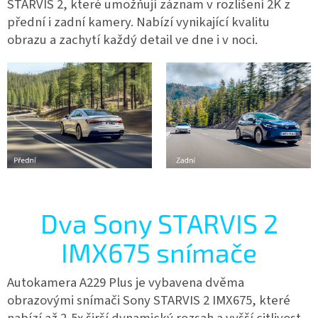
STARVIS 2, které umožňují záznam v rozlišení 2K z
přední i zadní kamery. Nabízí vynikající kvalitu
obrazu a zachytí každý detail ve dne i v noci.
Dva Sony STARVIS 2
IMX675 snímače
Autokamera A229 Plus je vybavena dvěma
obrazovými snímači Sony STARVIS 2 IMX675, které
nabízí až 2,5x širší dynamický rozsah a vyšší citlivost