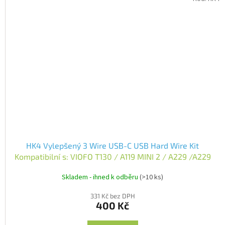
HK4 Vylepšený 3 Wire USB-C USB Hard Wire Kit
Kompatibilní s: VIOFO T130 / A119 MINI 2 / A229 /A229
Plus / A229 Pro / WM1 / A329 / A329S / A329T
Skladem - ihned k odběru
(>10 ks)
331 Kč bez DPH
400 Kč