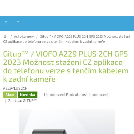
Přejít
na
obsah
Domů
/
Autokamery
/
Gitup™ / VIOFO A229 PLUS 2CH GPS 2023
Možnost stažení
Úvod
CZ aplikace do telefonu verze s tenčím kabelem k zadní kameře
Reklamace?
Gitup™ / VIOFO A229 PLUS 2CH GPS
2023
Možnost stažení CZ aplikace
Obchodní
podmínky
do telefonu verze s tenčím kabelem
k zadní kameře
Návody,
FIRMWARE
a
A229PLUS2CH
testy
Průměrné
1 hodnocení
Podrobnosti hodnocení
Akce
Novinka
hodnocení
Značka:
GITUP™
Kontakty
produktu
je
Napište
5,0
nám
z
5
Hodnocení
obchodu