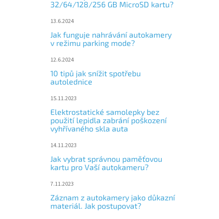
32/64/128/256 GB MicroSD kartu?
13.6.2024
Jak funguje nahrávání autokamery
v režimu parking mode?
12.6.2024
10 tipů jak snížit spotřebu
autolednice
15.11.2023
Elektrostatické samolepky bez
použití lepidla zabrání poškození
vyhřívaného skla auta
14.11.2023
Jak vybrat správnou paměťovou
kartu pro Vaší autokameru?
7.11.2023
Záznam z autokamery jako důkazní
materiál. Jak postupovat?