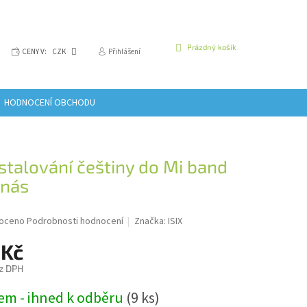
NÁKUPNÍ
Prázdný košík
CENY V:
CZK
Přihlášení
KOŠÍK
HODNOCENÍ OBCHODU
stalování češtiny do Mi band
 nás
é
oceno
Podrobnosti hodnocení
Značka:
ISIX
í
 Kč
z DPH
em - ihned k odběru
(9 ks)