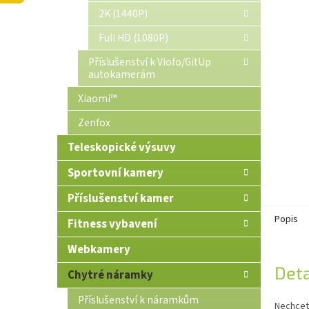
n
2K (1440P)
e
Full HD (1080P)
l
Příslušenství k Viofo/GitUp
autokamerám
Xiaomi™
Zenfox
Teleskopické výsuvy
Sportovní kamery
Příslušenství kamer
Popis
Fitness vybavení
Webkamery
Deta
Chytré náramky
Příslušenství k náramkům
Nechcete