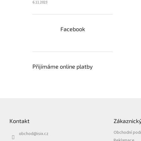
6.11.2023
Facebook
Přijímáme online platby
Z
á
p
Kontakt
Zákaznický
a
t
Obchodní pod
obchod
@
isix.cz
í
Reklamace