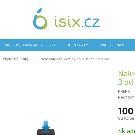
NÁVODY, FIRMWARE A TESTY
KONTAKTY
NAPIŠTE NÁM
ů
Chytré náramky
Nainstalování češtiny do Mi band 3 od nás
Nain
3 od
PREHR
Průměrn
Neohodn
hodnocen
100
produktu
je
83 Kč be
0,0
z
Měrná
Sklad
5
cena: