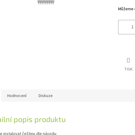
hvězdiče
Můžeme do
TISK
Hodnocení
Diskuze
ilní popis produktu
 instalovat češtinu dle návodu: