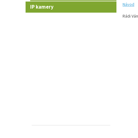
Návod
IP kamery
Rádi Vá