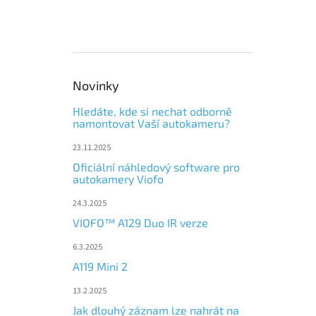
Novinky
Hledáte, kde si nechat odborně
namontovat Vaší autokameru?
23.11.2025
Oficiální náhledový software pro
autokamery Viofo
24.3.2025
VIOFO™ A129 Duo IR verze
6.3.2025
A119 Mini 2
13.2.2025
Jak dlouhý záznam lze nahrát na