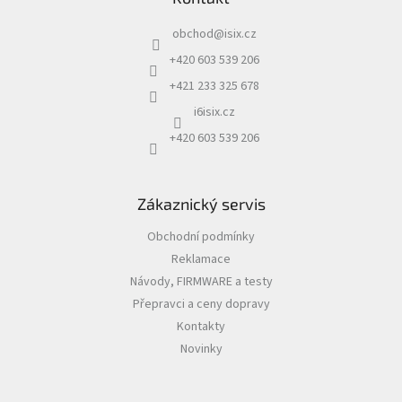
a
obchod
@
isix.cz
t
í
+420 603 539 206
+421 233 325 678
i6isix.cz
+420 603 539 206
Zákaznický servis
Obchodní podmínky
Reklamace
Návody, FIRMWARE a testy
Přepravci a ceny dopravy
Kontakty
Novinky