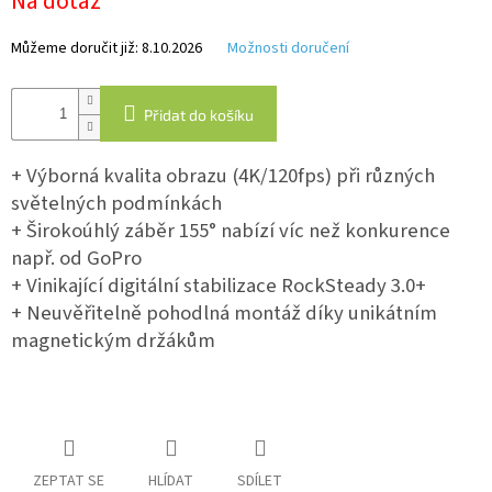
Na dotaz
Můžeme doručit již:
8.10.2026
Možnosti doručení
IP
kamery
Přidat do košíku
+ Výborná kvalita obrazu (4K/120fps) při různých
světelných podmínkách
+ Širokoúhlý záběr 155° nabízí víc než konkurence
např. od GoPro
+ Vinikající digitální stabilizace RockSteady 3.0+
+ Neuvěřitelně pohodlná montáž díky unikátním
magnetickým držákům
ZEPTAT SE
HLÍDAT
SDÍLET