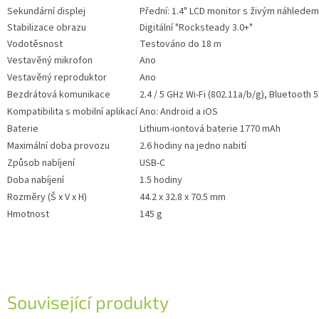
Sekundární displej
Přední: 1.4" LCD monitor s živým náhledem
Stabilizace obrazu
Digitální "Rocksteady 3.0+"
Vodotěsnost
Testováno do 18 m
Vestavěný mikrofon
Ano
Vestavěný reproduktor
Ano
Bezdrátová komunikace
2.4 / 5 GHz Wi-Fi (802.11a/b/g), Bluetooth 5
Kompatibilita s mobilní aplikací
Ano: Android a iOS
Baterie
Lithium-iontová baterie 1770 mAh
Maximální doba provozu
2.6 hodiny na jedno nabití
Způsob nabíjení
USB-C
Doba nabíjení
1.5 hodiny
Rozměry (Š x V x H)
44.2 x 32.8 x 70.5 mm
Hmotnost
145 g
Související produkty