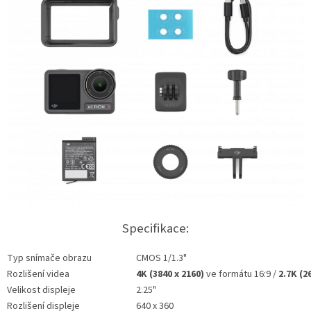
Specifikace:
Typ snímače obrazu
CMOS 1/1.3"
Rozlišení videa
4K (3840 x 2160)
ve formátu 16:9 /
2.7K (2
Velikost displeje
2.25"
Rozlišení displeje
640 x 360