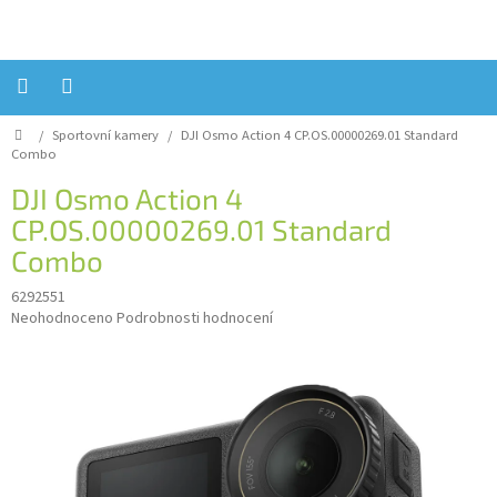
Přejít
na
obsah
Domů
/
Sportovní kamery
/
DJI Osmo Action 4 CP.OS.00000269.01
Standard
Úvod
Combo
Reklamace?
DJI Osmo Action 4
CP.OS.00000269.01
Standard
Obchodní
podmínky
Combo
Návody,
6292551
FIRMWARE
Průměrné
a
Neohodnoceno
Podrobnosti hodnocení
testy
hodnocení
produktu
Kontakty
je
0,0
Napište
z
nám
5
hvězdiček.
Hodnocení
obchodu