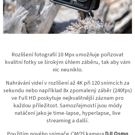
Rozlišení fotografií 10 Mpx umožňuje pořizovat
kvalitní fotky se širokým úhlem záběru, tak aby vám
nic neuniklo.
Nahrávání videí v rozlišení až 4K při 120 snímcích za
sekundu nebo například 8x zpomalený záběr (240fps)
ve Full HD poskytuje nejkvalitnější záznam pro
každou příležitost. Samozřejmostí jsou módy
natáčení jako je time-lapse, hyperlapse, live
streaming a další.
Použitím nového snímače
CMOS
kamera
DJI Osmo