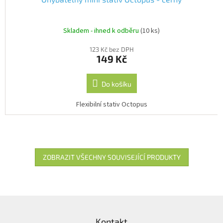
Skladem - ihned k odběru
(10 ks)
123 Kč bez DPH
149 Kč
Do košíku
Flexibilní stativ Octopus
ZOBRAZIT VŠECHNY SOUVISEJÍCÍ PRODUKTY
Z
á
Kontakt
p