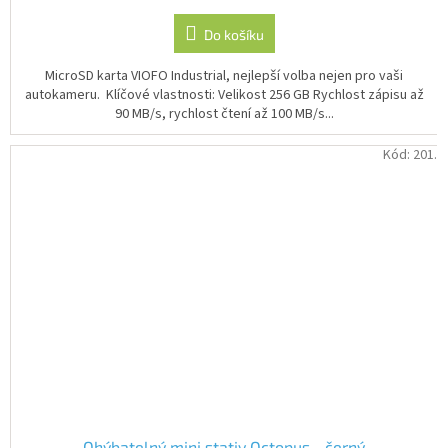
Do košíku
MicroSD karta VIOFO Industrial, nejlepší volba nejen pro vaši
autokameru. Klíčové vlastnosti: Velikost 256 GB Rychlost zápisu až
90 MB/s, rychlost čtení až 100 MB/s...
Kód:
201.
Ohýbatelný mini stativ Octopus - černý