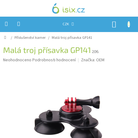
Přejít
na
obsah
NÁKUP
CZK
KOŠÍK
Domů
/
Příslušenství kamer
/
Malá troj přísavka GP141
Úvod
Malá troj přísavka GP141
Reklamace?
206.
Průměrné
Neohodnoceno
Podrobnosti hodnocení
Značka:
OEM
Obchodní
hodnocení
podmínky
produktu
je
Návody,
0,0
FIRMWARE
a
z
testy
5
hvězdiček.
Kontakty
Napište
nám
Hodnocení
obchodu