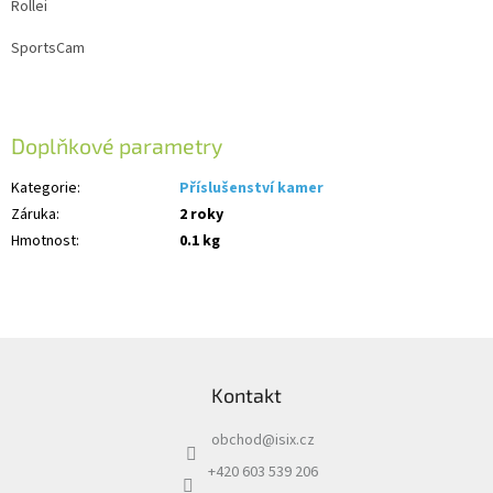
Rollei
SportsCam
Doplňkové parametry
Kategorie
:
Příslušenství kamer
Záruka
:
2 roky
Hmotnost
:
0.1 kg
Z
á
Kontakt
p
a
obchod
@
isix.cz
t
í
+420 603 539 206