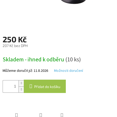
Autoledničky
Autokamery
Teleskopické
250 Kč
výsuvy
207 Kč bez DPH
Sportovní
kamery
Měrná
Skladem - ihned k odběru
(10 ks)
cena:
Příslušenství
kamer
Můžeme doručit již:
11.8.2026
Možnosti doručení
Fitness
Přidat do košíku
vybavení
Webkamery
Chytré
náramky