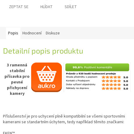
ZEPTAT SE
HLÍDAT
SDÍLET
IP
kamery
Popis
Hodnocení
Diskuze
Detailní popis produktu
3 ramenná
stabilní
přísavka pro
pevné
přichycení
kamery
Příslušenství je pro uchycení plně kompatibilní se všemi sportovními
kamerami se standartním úchytem, tedy například těmito značkami:
EKEN™