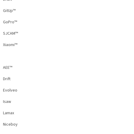
GitUp™
GoPro™
SJCAM™
Xiaomi™
AEE™
Drift
Evolveo
Isaw
Lamax
Niceboy