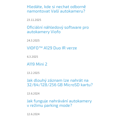
Hledáte, kde si nechat odborně
namontovat Vaší autokameru?
23.11.2025
Oficiální náhledový software pro
autokamery Viofo
24.3.2025
VIOFO™ A129 Duo IR verze
6.3.2025
A119 Mini 2
13.2.2025
Jak dlouhý záznam lze nahrát na
32/64/128/256 GB MicroSD kartu?
13.6.2024
Jak funguje nahrávání autokamery
v režimu parking mode?
12.6.2024