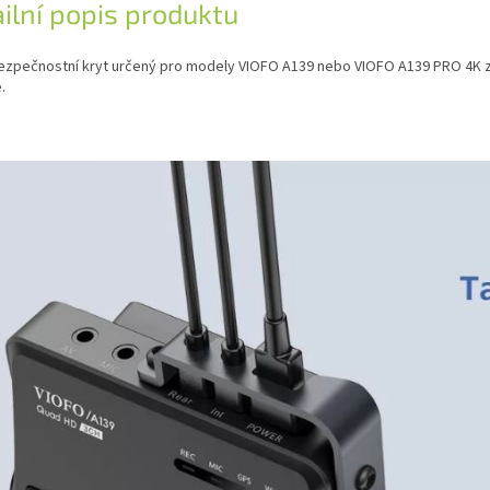
ilní popis produktu
ezpečnostní kryt určený pro modely VIOFO A139 nebo VIOFO A139 PRO 4K za
e.