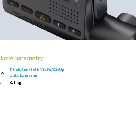
ňkové parametry
Příslušenství k Viofo/GitUp
ie
:
autokamerám
st
:
0.1 kg