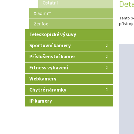
Deta
Ostatní
Xiaomi™
Tento b
Zenfox
přístroj
Teleskopické výsuvy
Sportovní kamery
Příslušenství kamer
Fitness vybavení
Webkamery
Chytré náramky
IP kamery