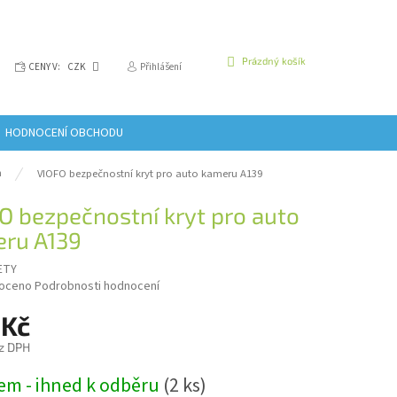
NÁKUPNÍ
Prázdný košík
CENY V:
CZK
Přihlášení
KOŠÍK
HODNOCENÍ OBCHODU
m
VIOFO bezpečnostní kryt pro auto kameru A139
O bezpečnostní kryt pro auto
ru A139
ETY
é
oceno
Podrobnosti hodnocení
í
 Kč
z DPH
em - ihned k odběru
(2 ks)