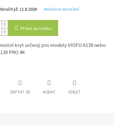
k.
ručit již:
11.8.2026
Možnosti doručení
Přidat do košíku
ostní kryt určený pro modely VIOFO A139 nebo
139 PRO 4K
ZEPTAT SE
HLÍDAT
SDÍLET