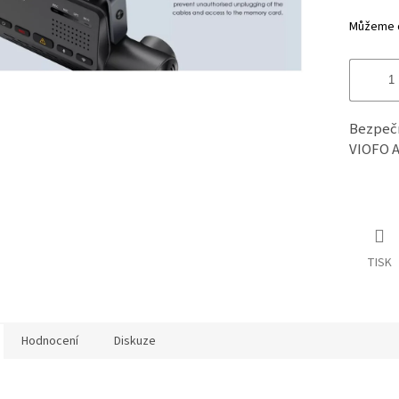
hvězdiče
Můžeme do
Bezpečn
VIOFO A
TISK
Hodnocení
Diskuze