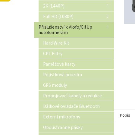
n
2K (1440P)
e
Full HD (1080P)
l
Příslušenství k Viofo/GitUp
autokamerám
Hard Wire Kit
CPL Filtry
Paměťové karty
Pojistková pouzdra
GPS moduly
Propojovací kabely a redukce
Dálkové ovladače Bluetooth
Popis
Externí mikrofony
Oboustranné pásky