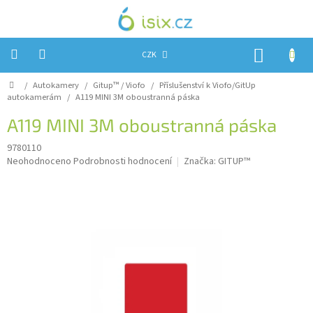
Přejít
na
obsah
NÁKUP
CZK
KOŠÍK
Domů
/
Autokamery
/
Gitup™ / Viofo
/
Příslušenství k Viofo/GitUp
Úvod
autokamerám
/
A119 MINI 3M oboustranná páska
Reklamace?
A119 MINI 3M oboustranná páska
Obchodní
9780110
podmínky
Průměrné
Neohodnoceno
Podrobnosti hodnocení
Značka:
GITUP™
hodnocení
Návody,
produktu
FIRMWARE
a
je
testy
0,0
z
Kontakty
5
hvězdiček.
Napište
nám
Hodnocení
obchodu