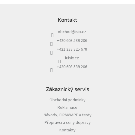
Z
á
Kontakt
p
a
obchod
@
isix.cz
t
í
+420 603 539 206
+421 233 325 678
i6isix.cz
+420 603 539 206
Zákaznický servis
Obchodní podmínky
Reklamace
Návody, FIRMWARE a testy
Přepravci a ceny dopravy
Kontakty