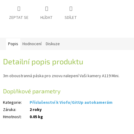
IP
ZEPTAT SE
HLÍDAT
SDÍLET
kamery
Popis
Hodnocení
Diskuze
Detailní popis produktu
3m oboustranná páska pro znovu nalepení Vaši kamery A119 Mini.
Doplňkové parametry
Kategorie
:
Příslušenství k Viofo/GitUp autokamerám
Záruka
:
2 roky
Hmotnost
:
0.05 kg