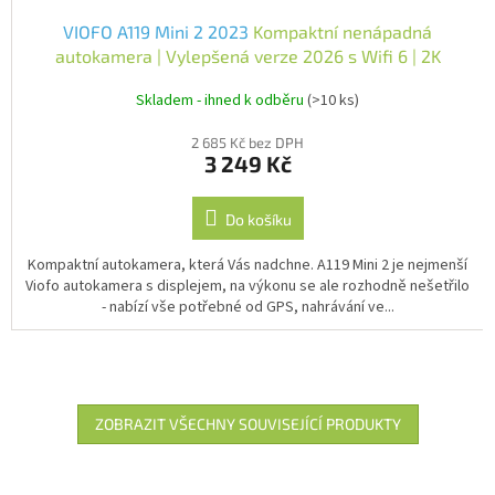
VIOFO A119 Mini 2 2023
Kompaktní nenápadná
autokamera | Vylepšená verze 2026 s Wifi 6 | 2K
rozlišení
Skladem - ihned k odběru
(>10 ks)
2 685 Kč bez DPH
3 249 Kč
Do košíku
Kompaktní autokamera, která Vás nadchne. A119 Mini 2 je nejmenší
Viofo autokamera s displejem, na výkonu se ale rozhodně nešetřilo
- nabízí vše potřebné od GPS, nahrávání ve...
ZOBRAZIT VŠECHNY SOUVISEJÍCÍ PRODUKTY