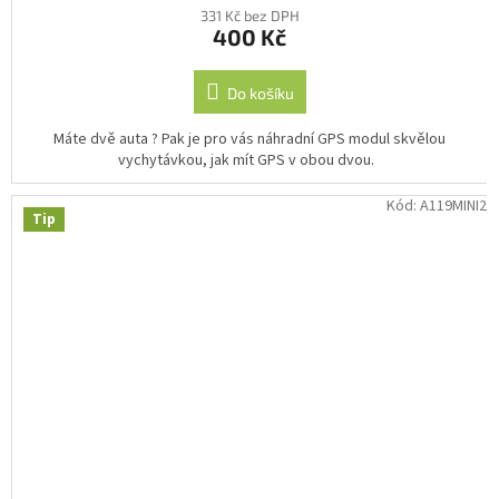
331 Kč bez DPH
400 Kč
Do košíku
Máte dvě auta ? Pak je pro vás náhradní GPS modul skvělou
vychytávkou, jak mít GPS v obou dvou.
Kód:
A119MINI2
Tip