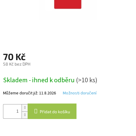
Autoledničky
Autokamery
Teleskopické
výsuvy
70 Kč
Sportovní
kamery
58 Kč bez DPH
Měrná
Příslušenství
Skladem - ihned k odběru
(>10 ks)
cena:
kamer
Můžeme doručit již:
11.8.2026
Možnosti doručení
Fitness
vybavení
Přidat do košíku
Webkamery
Chytré
náramky