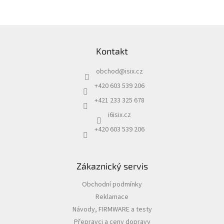
IP
Z
kamery
á
Kontakt
p
a
obchod
@
isix.cz
t
í
+420 603 539 206
+421 233 325 678
i6isix.cz
+420 603 539 206
Zákaznický servis
Obchodní podmínky
Reklamace
Návody, FIRMWARE a testy
Přepravci a ceny dopravy