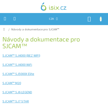
Přejít
na
obsah
NÁKUP
CZK
KOŠÍK
Domů
/
Návody a dokumentace pro SJCAM™
Úvod
Návody a dokumentace pro
Reklamace?
SJCAM™
Obchodní
podmínky
SJCAM™ SJ4000 (BEZ WIFI)
Návody,
SJCAM™ SJ4000 WiFi
FIRMWARE
a
testy
SJCAM™ SJ5000X Elite
Kontakty
SJCAM™ M20
Napište
SJCAM™ SJ6 LEGEND
nám
SJCAM™ SJ7 STAR
Hodnocení
obchodu