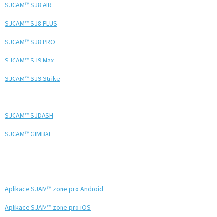
SJCAM™ SJ8 AIR
Autoledničky
SJCAM™ SJ8 PLUS
Autokamery
SJCAM™ SJ8 PRO
SJCAM™ SJ9 Max
Teleskopické
výsuvy
SJCAM™ SJ9 Strike
Sportovní
kamery
SJCAM™ SJDASH
Příslušenství
kamer
SJCAM™ GIMBAL
Fitness
vybavení
Aplikace SJAM™ zone pro Android
Webkamery
Aplikace SJAM™ zone pro iOS
Chytré
náramky