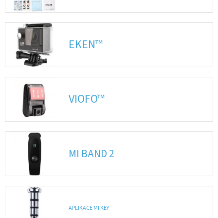
Autoledničky
Autokamery
EKEN™
Teleskopické
výsuvy
Sportovní
VIOFO™
kamery
Příslušenství
kamer
MI BAND 2
Fitness
vybavení
Webkamery
APLIKACE MI KEY
Chytré
náramky