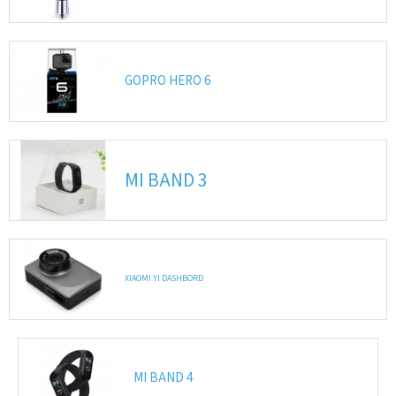
IP
kamery
GOPRO HERO 6
MI BAND 3
XIAOMI YI DASHBORD
MI BAND 4