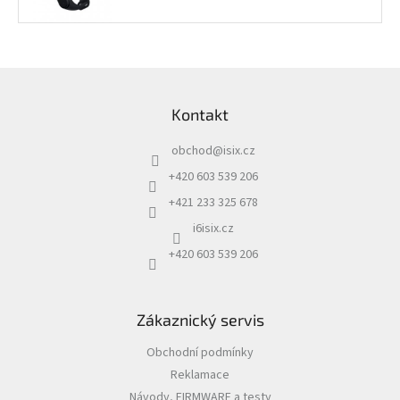
Z
á
Kontakt
p
a
obchod
@
isix.cz
t
í
+420 603 539 206
+421 233 325 678
i6isix.cz
+420 603 539 206
Zákaznický servis
Obchodní podmínky
Reklamace
Návody, FIRMWARE a testy