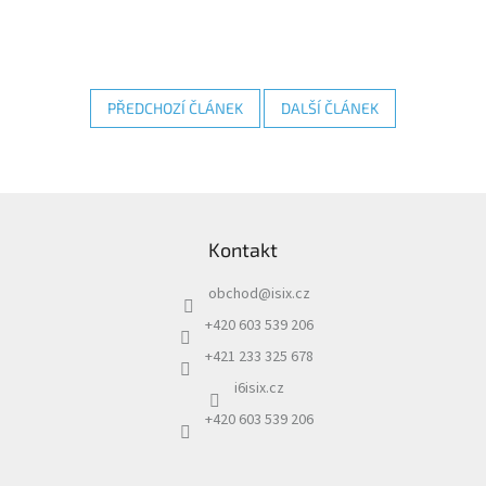
PŘEDCHOZÍ ČLÁNEK
DALŠÍ ČLÁNEK
Z
á
Kontakt
p
a
obchod
@
isix.cz
t
í
+420 603 539 206
+421 233 325 678
i6isix.cz
+420 603 539 206