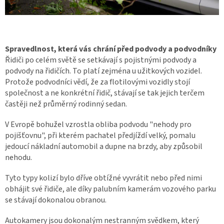
Spravedlnost, která vás chrání před podvody a podvodníky
Řidiči po celém světě se setkávají s pojistnými podvody a
podvody na řidičích. To platí zejména u užitkových vozidel.
Protože podvodníci vědí, že za flotilovými vozidly stojí
společnost a ne konkrétní řidič, stávají se tak jejich terčem
častěji než průměrný rodinný sedan.
V Evropě bohužel vzrostla obliba podvodu "nehody pro
pojišťovnu", při kterém pachatel předjíždí velký, pomalu
jedoucí nákladní automobil a dupne na brzdy, aby způsobil
nehodu.
Tyto typy kolizí bylo dříve obtížné vyvrátit nebo před nimi
obhájit své řidiče, ale díky palubním kamerám vozového parku
se stávají dokonalou obranou.
Autokamery jsou dokonalým nestranným svědkem, který