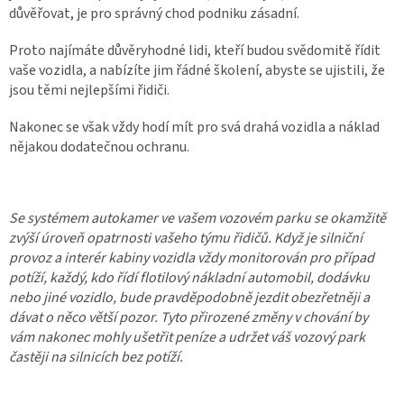
důvěřovat, je pro správný chod podniku zásadní.
Proto najímáte důvěryhodné lidi, kteří budou svědomitě řídit
vaše vozidla, a nabízíte jim řádné školení, abyste se ujistili, že
jsou těmi nejlepšími řidiči.
Nakonec se však vždy hodí mít pro svá drahá vozidla a náklad
nějakou dodatečnou ochranu.
Se systémem autokamer ve vašem vozovém parku se okamžitě
zvýší úroveň opatrnosti vašeho týmu řidičů. Když je silniční
provoz a interér kabiny vozidla vždy monitorován pro případ
potíží, každý, kdo řídí flotilový nákladní automobil, dodávku
nebo jiné vozidlo, bude pravděpodobně jezdit obezřetněji a
dávat o něco větší pozor. Tyto přirozené změny v chování by
vám nakonec mohly ušetřit peníze a udržet váš vozový park
častěji na silnicích bez potíží.