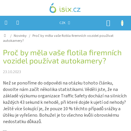
Přejít
na
obsah
NÁKUP
CZK
KOŠÍK
Domů
/
Novinky
/
Proč by měla vaše flotila firemních vozidel používat
Úvod
autokamery?
Reklamace?
Proč by měla vaše flotila firemních
vozidel používat autokamery?
Obchodní
podmínky
23.10.2023
Návody,
FIRMWARE
Než se ponoříme do odpovědi na otázku tohoto článku,
a
testy
dovolte nám začít několika statistikami. Věděli jste, že na
základě výzkumu organizace Traffic Safety dochází na silnicích
Kontakty
každých 43 sekund k nehodě, při které dojde k ujetí od nehody?
Ještě více šokující je, že pouze 10 % těchto případů srážky a
Napište
útěku je vyřešeno. Bohužel je to všechno kvůli obrovskému
nám
nedostatku důkazů.
Hodnocení
obchodu