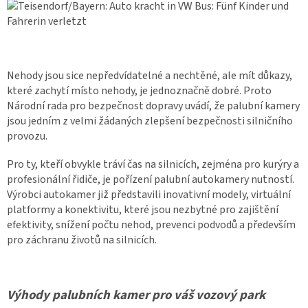
Autoledničky
Autokamery
Nehody jsou sice nepředvídatelné a nechtěné, ale mít důkazy,
které zachytí místo nehody, je jednoznačně dobré. Proto
Teleskopické
výsuvy
Národní rada pro bezpečnost dopravy uvádí, že palubní kamery
jsou jedním z velmi žádaných zlepšení bezpečnosti silničního
Sportovní
provozu.
kamery
Pro ty, kteří obvykle tráví čas na silnicích, zejména pro kurýry a
Příslušenství
profesionální řidiče, je pořízení palubní autokamery nutností.
kamer
Výrobci autokamer již představili inovativní modely, virtuální
platformy a konektivitu, které jsou nezbytné pro zajištění
Fitness
efektivity, snížení počtu nehod, prevenci podvodů a především
vybavení
pro záchranu životů na silnicích.
Webkamery
Výhody palubních kamer pro váš vozový park
Chytré
náramky