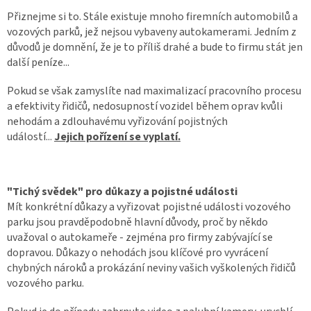
Přiznejme si to. Stále existuje mnoho firemních automobilů a
vozových parků, jež nejsou vybaveny autokamerami. Jedním z
IP
kamery
důvodů je domnění, že je to příliš drahé a bude to firmu stát jen
další peníze...
Pokud se však zamyslíte nad maximalizací pracovního procesu
a efektivity řidičů, nedosupností vozidel během oprav kvůli
nehodám a zdlouhavému vyřizování pojistných
událostí...
Jejich pořízení se vyplatí.
"Tichý svědek" pro důkazy a pojistné události
Mít konkrétní důkazy a vyřizovat pojistné události vozového
parku jsou pravděpodobně hlavní důvody, proč by někdo
uvažoval o autokameře - zejména pro firmy zabývající se
dopravou. Důkazy o nehodách jsou klíčové pro vyvrácení
chybných nároků a prokázání neviny vašich vyškolených řidičů
vozového parku.