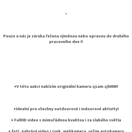
+
Pouze u nás je záruka řešena výměnou nebo opravou do druhého
pracovního dne !!
+V této aukci nabízím originální kameru sjcam sj5000!!
+Idealní pro všechny outdoorové i indoorové aktivity!
+ FullHD video s mimořádnou kvalitou i za slabého světla
+ fotí, nahrává video i zvuk, webkamera, režim autokamery