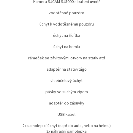
Kamera SJCAM SJ5000 s baterií uvnitř
vodotěsné pouzdro
úchyt k vodotěsnému pouzdru
úchyt na řídítka
úchyt na hemlu
rámeček se závitovými otvory na stativ atd
adaptér na stativ/tágo
víceúčelový úchyt
pásky se suchým zipem
adaptér do zásuvky
USB kabel
2x samolepicí úchyt (např do auta, nebo na helmu)
2x náhradní samolepka