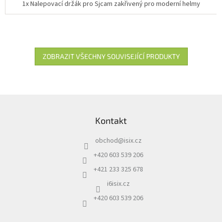
1x Nalepovací držák pro Sjcam zakřivený pro moderní helmy
ZOBRAZIT VŠECHNY SOUVISEJÍCÍ PRODUKTY
Z
á
Kontakt
p
a
obchod
@
isix.cz
t
í
+420 603 539 206
+421 233 325 678
i6isix.cz
+420 603 539 206