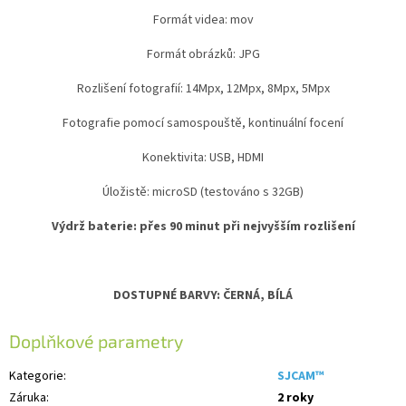
Formát videa: mov
Formát obrázků: JPG
Rozlišení fotografií: 14Mpx, 12Mpx, 8Mpx, 5Mpx
Fotografie pomocí samospouště, kontinuální focení
Konektivita: USB, HDMI
Úložistě: microSD (testováno s 32GB)
Výdrž baterie: přes 90 minut při nejvyšším rozlišení
DOSTUPNÉ BARVY: ČERNÁ, BÍLÁ
Doplňkové parametry
Kategorie
:
SJCAM™
Záruka
:
2 roky