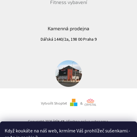
Fitness vybavení
Kamenná prodejna
Dářská 1440/2a, 198 00 Praha 9
Vytvořil Shoptet
&
Copyright 2026
isix.cz
. Všechna práva vyhrazena.
Když koukáte na náš web, krmíme Váš prohlížeč sušenkami.
-