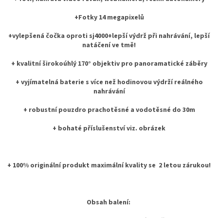
+Fotky 14 megapixelů
+vylepšená čočka oproti sj4000+lepší výdrž při nahrávání, lepší
natáčení ve tmě!
+ kvalitní širokoúhlý 170° objektiv pro panoramatické záběry
+ vyjímatelná baterie s více než hodinovou výdrží reálného
nahrávání
+ robustní pouzdro prachotěsné a vodotěsné do 30m
+ bohaté příslušenství viz. obrázek
+ 100% originální produkt maximální kvality se 2 letou zárukou!
Obsah balení: