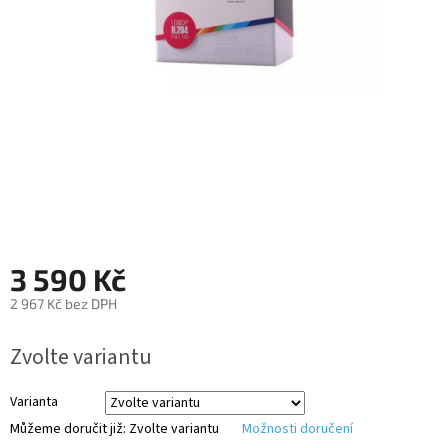
Autoledničky
Autokamery
Teleskopické
výsuvy
Sportovní
kamery
Příslušenství
kamer
3 590 Kč
2 967 Kč bez DPH
Fitness
Měrná
vybavení
Zvolte variantu
cena:
Webkamery
Varianta
Můžeme doručit již:
Zvolte variantu
Možnosti doručení
Chytré
náramky