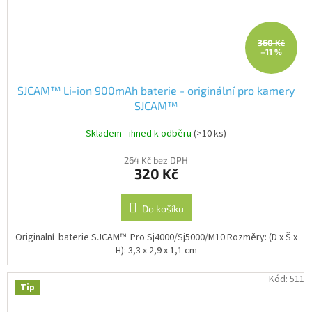
360 Kč
–11 %
SJCAM™ Li-ion 900mAh baterie - originální pro kamery
SJCAM™
Skladem - ihned k odběru
(>10 ks)
264 Kč bez DPH
320 Kč
Do košíku
Originalní baterie SJCAM™ Pro Sj4000/Sj5000/M10 Rozměry: (D x Š x
H): 3,3 x 2,9 x 1,1 cm
Kód:
511
Tip