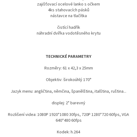
zajišťovací ocelové lanko s očkem
4ks stahovacích pásků
nástavce na tlačítka
čistící hadřík
náhradní dvířka vodotěsného krytu
TECHNICKÉ PARAMETRY
Rozměry: 61 x 42,3 x 25mm
Objektiv: širokoúhlý 170°
Jazyk menu: angličtina, němčina, španělština, italština, ruština...
displej: 2" barevný
Rozlišení videa: 1080P 1920*1080 30fps, 720P 1280*720 60fps, VGA
640*480 60fps
Kodek: h.264