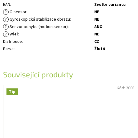
EAN
:
Zvolte variantu
?
G-sensor
:
NE
?
Gyroskopická stabilizace obrazu
:
NE
?
Senzor pohybu (motion senzor)
:
ANO
?
Wi-Fi
:
NE
Distribuce
:
CZ
Barva:
:
Žlutá
Související produkty
Kód:
2003
Tip