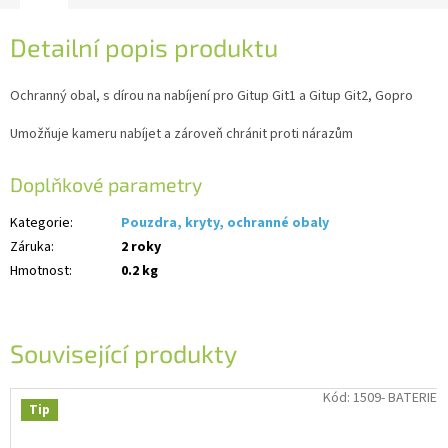
Detailní popis produktu
Ochranný obal, s dírou na nabíjení pro Gitup Git1 a Gitup Git2, Gopro
Umožňuje kameru nabíjet a zároveň chránit proti nárazům
Doplňkové parametry
Kategorie
:
Pouzdra, kryty, ochranné obaly
Záruka
:
2 roky
Hmotnost
:
0.2 kg
Související produkty
Kód:
1509- BATERIE
Tip