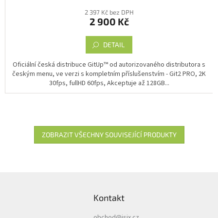
hodnocení
2 397 Kč bez DPH
produktu
2 900 Kč
je
4,5
z
DETAIL
5
hvězdiček.
Oficiální česká distribuce GitUp™ od autorizovaného distributora s
českým menu, ve verzi s kompletním příslušenstvím - Git2 PRO, 2K
30fps, fullHD 60fps, Akceptuje až 128GB...
ZOBRAZIT VŠECHNY SOUVISEJÍCÍ PRODUKTY
Z
á
Kontakt
p
a
obchod
@
isix.cz