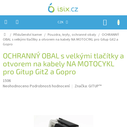
Přejít
na
obsah
NÁKUP
CZK
KOŠÍK
Domů
/
Příslušenství kamer
/
Pouzdra, kryty, ochranné obaly
/
OCHRANNÝ
Úvod
OBAL s velkými tlačítky a otvorem na kabely NA MOTOCYKL pro Gitup Git2 a
Gopro
Reklamace?
OCHRANNÝ OBAL s velkými tlačítky a
Obchodní
otvorem na kabely NA MOTOCYKL
podmínky
pro Gitup Git2 a Gopro
Návody,
FIRMWARE
1506
a
testy
Průměrné
Neohodnoceno
Podrobnosti hodnocení
Značka:
GITUP™
hodnocení
Kontakty
produktu
je
0,0
Napište
nám
z
5
Hodnocení
hvězdiček.
obchodu