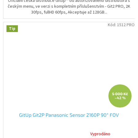
Oficiální česká distribuce GitUp™ od autorizovaného distributora s
českým menu, ve verzi s kompletním příslušenstvím - Git2 PRO, 2K
30fps, fullHD 60fps, Akceptuje až 128GB...
Kód:
1512 PRO
Tip
5 000 Kč
–42 %
GitUp Git2P Panasonic Sensor 2160P 90° FOV
Vyprodáno
Průměrné