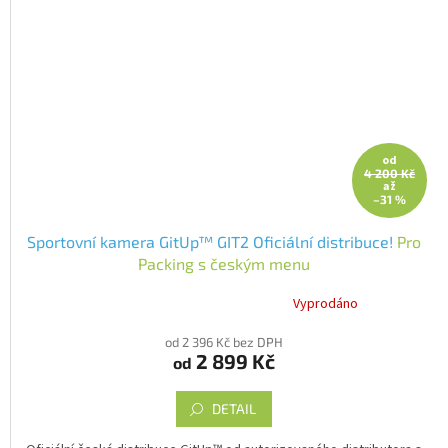
od
4 200 Kč
až
–31 %
Sportovní kamera GitUp™ GIT2 Oficiální distribuce!
Pro
Packing s českým menu
Vyprodáno
Průměrné
hodnocení
od 2 396 Kč bez DPH
produktu
2 899 Kč
od
je
5,0
z
DETAIL
5
hvězdiček.