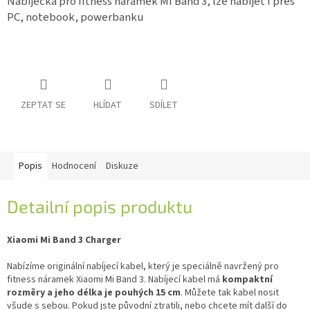
Nabíječka pro fitness náramek Mi Band 3, lze nabíjet i přes
PC, notebook, powerbanku
IP
kamery
ZEPTAT SE
HLÍDAT
SDÍLET
Popis
Hodnocení
Diskuze
Detailní popis produktu
Xiaomi Mi Band 3 Charger
Nabízíme originální nabíjecí kabel, který je speciálně navržený pro
fitness náramek Xiaomi Mi Band 3. Nabíjecí kabel má
kompaktní
rozměry a jeho délka je pouhých 15 cm
. Můžete tak kabel nosit
všude s sebou. Pokud jste původní ztratili, nebo chcete mít další do