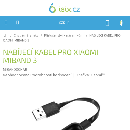
Přejít
na
obsah
NÁKUP
CZK
KOŠÍK
Domů
/
Chytré náramky
/
Příslušenství k náramkům
/
NABÍJECÍ KABEL PRO
Úvod
XIAOMI MIBAND 3
Reklamace?
NABÍJECÍ KABEL PRO XIAOMI
MIBAND 3
Obchodní
podmínky
MIBAND3CHAR
Průměrné
Návody,
Neohodnoceno
Podrobnosti hodnocení
Značka:
Xiaomi™
FIRMWARE
hodnocení
a
produktu
testy
je
0,0
Kontakty
z
5
Napište
hvězdiček.
nám
Hodnocení
obchodu