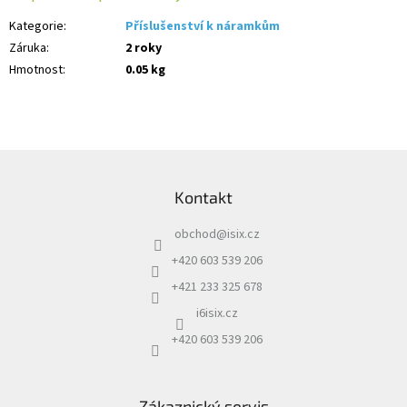
Kategorie
:
Příslušenství k náramkům
Záruka
:
2 roky
Hmotnost
:
0.05 kg
Z
á
Kontakt
p
a
obchod
@
isix.cz
t
í
+420 603 539 206
+421 233 325 678
i6isix.cz
+420 603 539 206
Zákaznický servis