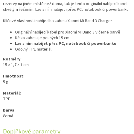
rezervy na jiném místě než doma, tak je tento originální nabíjecí kabel
skvělým řešením. Lze s ním nabíjet i přes PC, notebook či powerbanku.
Klíčové vlastnosti nabíjecího kabelu Xiaomi Mi Band 3 Charger
Originální nabíjecí kabel pro Xiaomi Mi Band 3 v černé barvě
Délka kabelu je pouhých 15 cm
Lze s ním nabíjet přes PC, notebook či powerbanku
Odolný TPE materiál
Rozměry:
15 × 1,7 × 1 cm
Hmotnost:
5 g
Materiál:
TPE
Barva:
černá
Doplňkové parametry