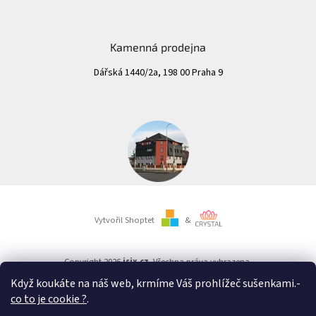
Kamenná prodejna
Dářská 1440/2a, 198 00 Praha 9
Vytvořil Shoptet
&
Copyright 2026
isix.cz
. Všechna práva vyhrazena.
Když koukáte na náš web, krmíme Váš prohlížeč sušenkami.
-
co to je cookie ?
.
Důležité upozornění:
Nezapomeňte určitě ve vašem bankovnictví vybrat jako typ platby