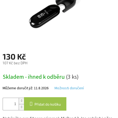
Autoledničky
Autokamery
Teleskopické
výsuvy
Sportovní
kamery
130 Kč
107 Kč bez DPH
Příslušenství
Měrná
kamer
Skladem - ihned k odběru
(3 ks)
cena:
Fitness
Můžeme doručit již:
11.8.2026
Možnosti doručení
vybavení
Webkamery
Přidat do košíku
Chytré
náramky