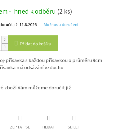
5
em - ihned k odběru
(2 ks)
hvězdiček.
ručit již:
11.8.2026
Možnosti doručení
Přidat do košíku
roj-přísavka s každou přísavkou o průměru 9cm
řísavka má odsávání vzduchu
é zboží Vám můžeme doručit již
ZEPTAT SE
HLÍDAT
SDÍLET