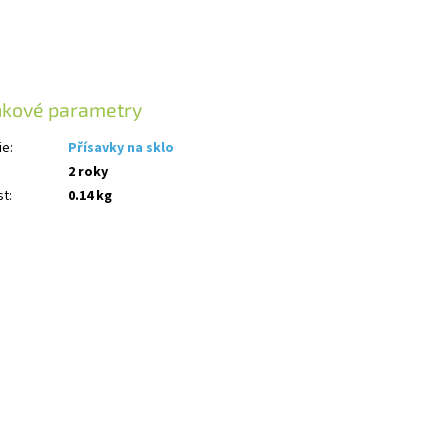
ňkové parametry
ie
:
Přísavky na sklo
2 roky
st
:
0.14 kg