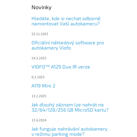
Novinky
Hledáte, kde si nechat odborně
namontovat Vaší autokameru?
23.11.2025
Oficiální náhledový software pro
autokamery Viofo
24.3.2025
VIOFO™ A129 Duo IR verze
6.3.2025
A119 Mini 2
13.2.2025
Jak dlouhý záznam lze nahrát na
32/64/128/256 GB MicroSD kartu?
13.6.2024
Jak funguje nahrávání autokamery
v režimu parking mode?