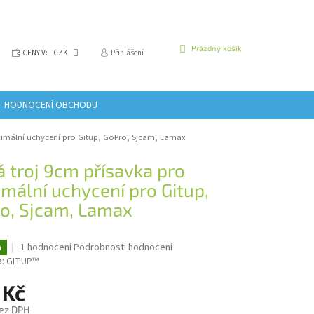
NÁKUPNÍ
Prázdný košík
CENY V:
CZK
Přihlášení
KOŠÍK
HODNOCENÍ OBCHODU
ximální uchycení pro Gitup, GoPro, Sjcam, Lamax
á troj 9cm přísavka pro
mální uchycení pro Gitup,
o, Sjcam, Lamax
Průměrné
1 hodnocení
Podrobnosti hodnocení
a
hodnocení
a:
GITUP™
produktu
je
 Kč
5,0
ez DPH
z