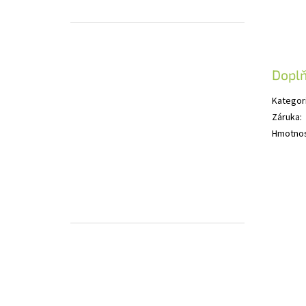
Dopl
Kategor
Záruka
:
Hmotno