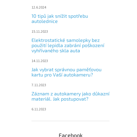
12.6.2024
10 tipů jak snížit spotřebu
autolednice
15.11.2023
Elektrostatické samolepky bez
použití lepidla zabrání poškození
vyhřívaného skla auta
14.11.2023
Jak vybrat správnou paměťovou
kartu pro Vaší autokameru?
7.11.2023
Záznam z autokamery jako důkazní
materiál. Jak postupovat?
6.11.2023
Facebook