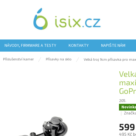
NÁVODY, FIRMWARE A TESTY
KONTAKTY
NAPIŠTE NÁM
ů
Příslušenství kamer
Přísavky na sklo
Velká troj 9cm přísavka pro ma
Velk
maxi
GoPr
205.
Novink
Značk
599
495 Kč b