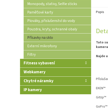
Monopody, stativy, Selfie sticks
Paměťové karty
Popis
Plováky, přislušenství do vody
Pouzdra, kryty, ochranné obaly
Deta
Přísavky na sklo
Tato su
Externí mikrofony
kamera
Filtry
Najde u
Fitness vybavení
Webkamery
Přísluše
Chytré náramky
EKEN™
IP kamery
GitUp™
GoPro™