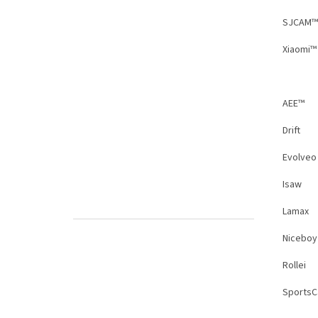
SJCAM™
Xiaomi™
AEE™
Drift
Evolveo
Isaw
Lamax
Niceboy
Rollei
Sports