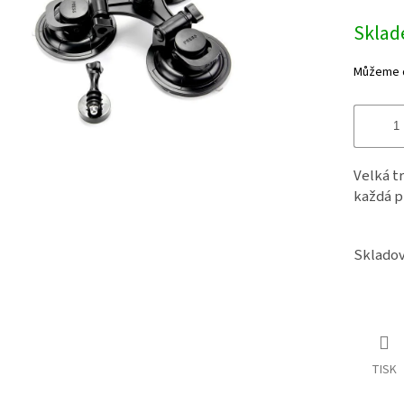
Měrná
Sklad
cena:
Můžeme do
Velká t
každá p
Skladov
TISK