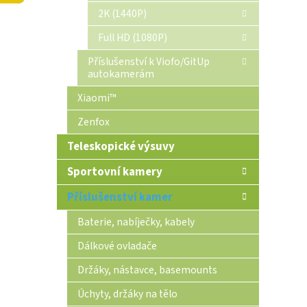
n
2K (1440P)
e
Full HD (1080P)
l
Příslušenství k Viofo/GitUp
autokamerám
Xiaomi™
Zenfox
Teleskopické výsuvy
Sportovní kamery
Příslušenství kamer
Baterie, nabíječky, kabely
Dálkové ovladače
Držáky, nástavce, basemounts
Úchyty, držáky na tělo