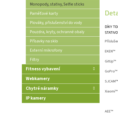
Monopody, stativy, Selfie sticks
Deta
Paměťové karty
Plováky, přislušenství do vody
DÍKY TO
Pouzdra, kryty, ochranné obaly
STATIVO
Přísavky na sklo
Přísluše
Externí mikrofony
EKEN™
Filtry
GitUp™
Fitness vybavení
GoPro™
Webkamery
SJCAM™
Chytré náramky
Xiaomi™
IP kamery
AEE™