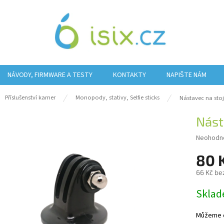
NÁVODY, FIRMWARE A TESTY
KONTAKTY
NAPIŠTE NÁM
ů
Příslušenství kamer
Monopody, stativy, Selfie sticks
Nástavec na stoj
Nást
Průměrn
Neohodn
hodnocen
80 
produktu
je
66 Kč be
0,0
z
Měrná
Sklad
5
cena:
hvězdiče
Můžeme do