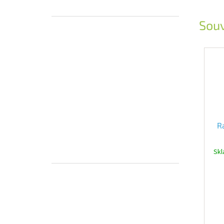
Souv
R
mo
Skl