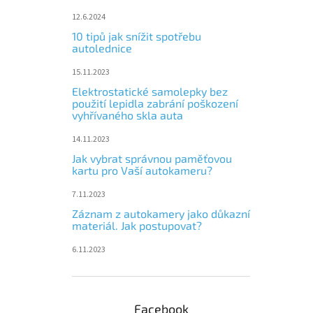
12.6.2024
10 tipů jak snížit spotřebu
autolednice
15.11.2023
Elektrostatické samolepky bez
použití lepidla zabrání poškození
vyhřívaného skla auta
14.11.2023
Jak vybrat správnou paměťovou
kartu pro Vaší autokameru?
7.11.2023
Záznam z autokamery jako důkazní
materiál. Jak postupovat?
6.11.2023
Facebook