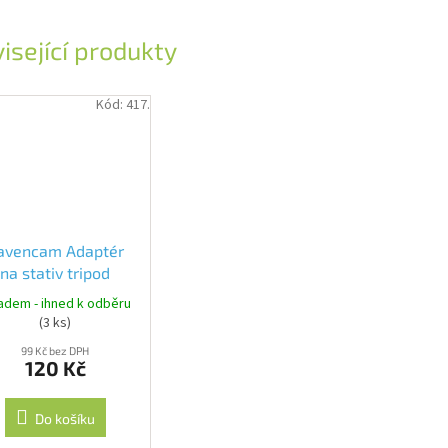
isející produkty
Kód:
417.
avencam Adaptér
na stativ tripod
unt GoPro - GP100
adem - ihned k odběru
(3 ks)
99 Kč bez DPH
120 Kč
Do košíku