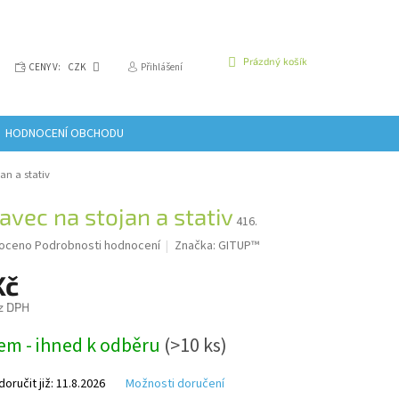
NÁKUPNÍ
Prázdný košík
CENY V:
CZK
Přihlášení
KOŠÍK
HODNOCENÍ OBCHODU
an a stativ
avec na stojan a stativ
416.
é
oceno
Podrobnosti hodnocení
Značka:
GITUP™
í
Kč
z DPH
em - ihned k odběru
(>10 ks)
k.
ručit již:
11.8.2026
Možnosti doručení