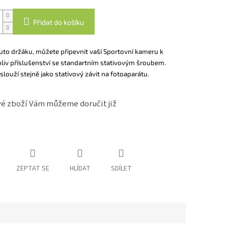
Přidat do košíku
uto držáku, můžete připevnit vaší Sportovní kameru k
liv příslušenství se standartním stativovým šroubem.
 slouží stejně jako stativový závit na fotoaparátu.
é zboží Vám můžeme doručit již
ZEPTAT SE
HLÍDAT
SDÍLET