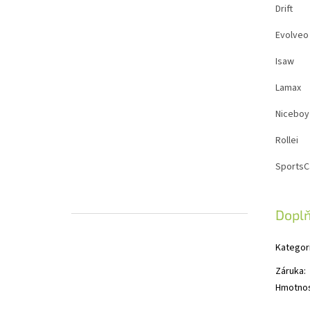
Drift
Evolveo
Isaw
Lamax
Niceboy
Rollei
Sports
Dopl
Kategor
Záruka
:
Hmotno