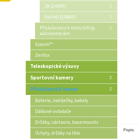
n
2K (1440P)
e
Full HD (1080P)
l
Příslušenství k Viofo/GitUp
autokamerám
Xiaomi™
Zenfox
Teleskopické výsuvy
Sportovní kamery
Příslušenství kamer
Baterie, nabíječky, kabely
Dálkové ovladače
Držáky, nástavce, basemounts
Popis
Úchyty, držáky na tělo