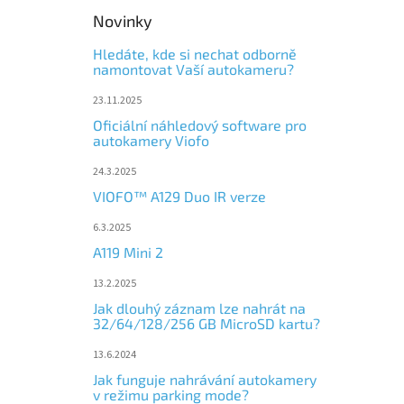
Novinky
Hledáte, kde si nechat odborně
namontovat Vaší autokameru?
23.11.2025
Oficiální náhledový software pro
autokamery Viofo
24.3.2025
VIOFO™ A129 Duo IR verze
6.3.2025
A119 Mini 2
13.2.2025
Jak dlouhý záznam lze nahrát na
32/64/128/256 GB MicroSD kartu?
13.6.2024
Jak funguje nahrávání autokamery
v režimu parking mode?