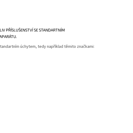
IV PŘÍSLUŠENSTVÍ SE STANDARTNÍM
OAPARÁTU.
standartním úchytem, tedy například těmito značkami: