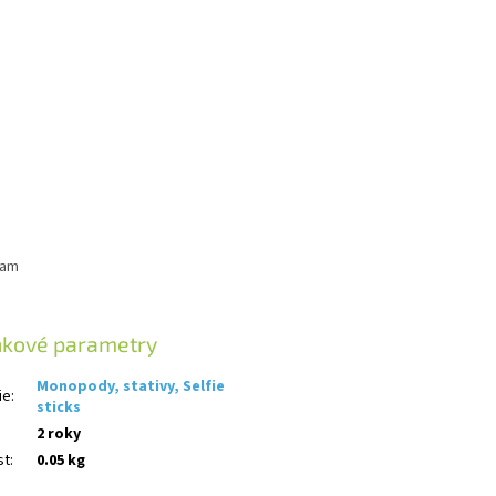
Cam
ňkové parametry
Monopody, stativy, Selfie
ie
:
sticks
2 roky
st
:
0.05 kg