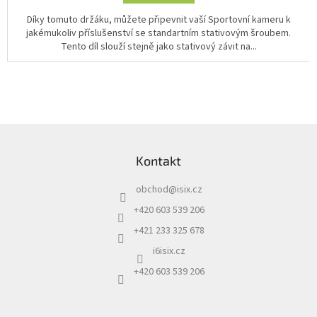
Díky tomuto držáku, můžete připevnit vaší Sportovní kameru k
jakémukoliv příslušenství se standartním stativovým šroubem.
Tento díl slouží stejně jako stativový závit na...
Z
á
Kontakt
p
a
obchod
@
isix.cz
t
í
+420 603 539 206
+421 233 325 678
i6isix.cz
+420 603 539 206