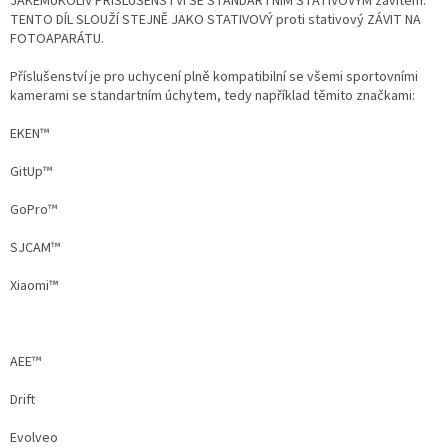
JAKÉMUKOLIV PŘÍSLUŠENSTVÍ SE STANDARTNÍM STATIVOVÝM závitem.
TENTO DÍL SLOUŽÍ STEJNĚ JAKO STATIVOVÝ proti stativový ZÁVIT NA
FOTOAPARÁTU.
Příslušenství je pro uchycení plně kompatibilní se všemi sportovními
kamerami se standartním úchytem, tedy například těmito značkami:
EKEN™
GitUp™
GoPro™
SJCAM™
Xiaomi™
AEE™
Drift
Evolveo