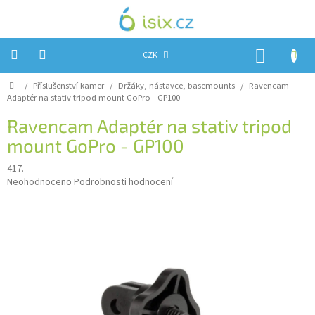
Přejít
na
obsah
NÁKUP
CZK
KOŠÍK
Domů
/
Příslušenství kamer
/
Držáky, nástavce, basemounts
/
Ravencam
Úvod
Adaptér na stativ tripod mount GoPro - GP100
Reklamace?
Ravencam Adaptér na stativ tripod
mount GoPro - GP100
Obchodní
podmínky
417.
Průměrné
Návody,
Neohodnoceno
Podrobnosti hodnocení
FIRMWARE
hodnocení
a
produktu
testy
je
0,0
Kontakty
z
5
Napište
hvězdiček.
nám
Hodnocení
obchodu