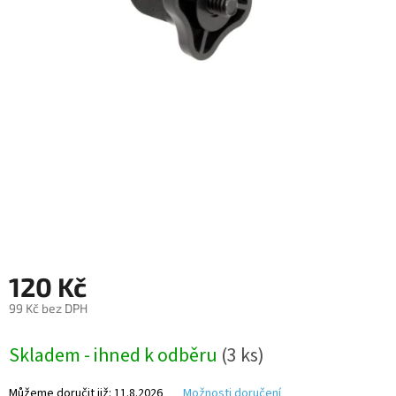
Autoledničky
Autokamery
Teleskopické
výsuvy
Sportovní
kamery
Příslušenství
kamer
120 Kč
Fitness
vybavení
99 Kč bez DPH
Měrná
Webkamery
Skladem - ihned k odběru
(3 ks)
cena:
Chytré
Můžeme doručit již:
11.8.2026
Možnosti doručení
náramky