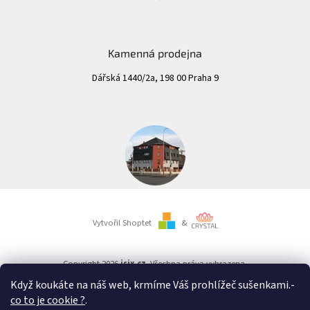
Kamenná prodejna
Dářská 1440/2a, 198 00 Praha 9
Vytvořil Shoptet
&
Copyright 2026
isix.cz
. Všechna práva vyhrazena.
Když koukáte na náš web, krmíme Váš prohlížeč sušenkami.
-
co to je cookie ?
.
Důležité upozornění: