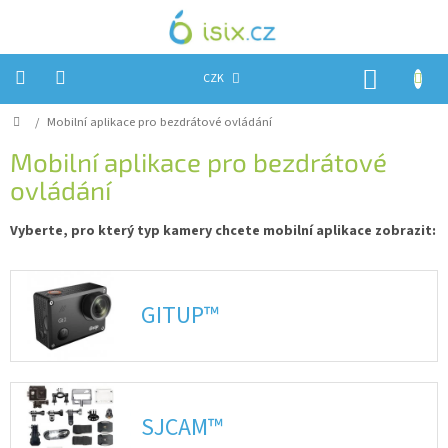
Přejít
na
obsah
NÁKUP
CZK
KOŠÍK
Domů
/
Mobilní aplikace pro bezdrátové ovládání
Úvod
Mobilní aplikace pro bezdrátové
Reklamace?
ovládání
Obchodní
podmínky
Vyberte, pro který typ kamery chcete mobilní aplikace zobrazit:
Návody,
FIRMWARE
a
testy
GITUP™
Kontakty
Napište
nám
SJCAM™
Hodnocení
obchodu