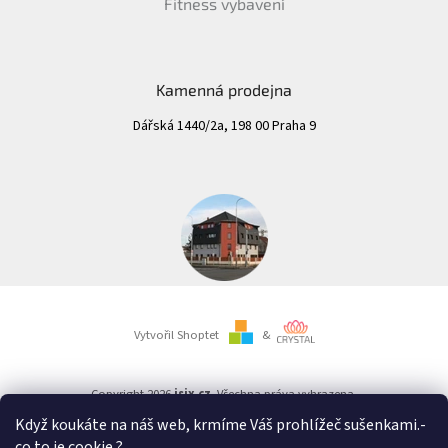
Fitness vybavení
Kamenná prodejna
Dářská 1440/2a, 198 00 Praha 9
Vytvořil Shoptet
&
Copyright 2026
isix.cz
. Všechna práva vyhrazena.
Když koukáte na náš web, krmíme Váš prohlížeč sušenkami.
-
co to je cookie ?
.