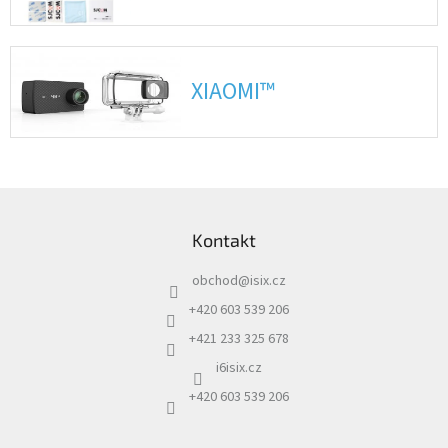
Autoledničky
Autokamery
XIAOMI™
Teleskopické
výsuvy
Sportovní
Z
kamery
á
Kontakt
p
Příslušenství
a
kamer
obchod
@
isix.cz
t
í
+420 603 539 206
Fitness
vybavení
+421 233 325 678
i6isix.cz
Webkamery
+420 603 539 206
Chytré
náramky